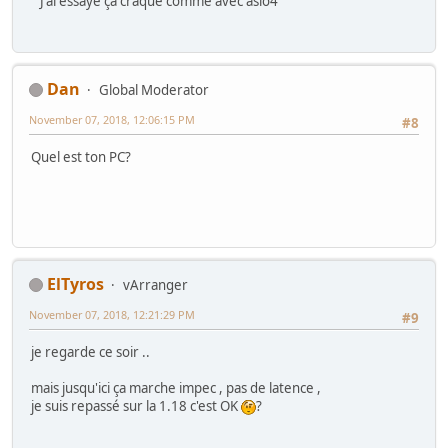
J'ai essayé ça craque comme avec asio4
Dan
Global Moderator
November 07, 2018, 12:06:15 PM
#8
Quel est ton PC?
ElTyros
vArranger
November 07, 2018, 12:21:29 PM
#9
je regarde ce soir ..
mais jusqu'ici ça marche impec , pas de latence ,
je suis repassé sur la 1.18 c'est OK
?