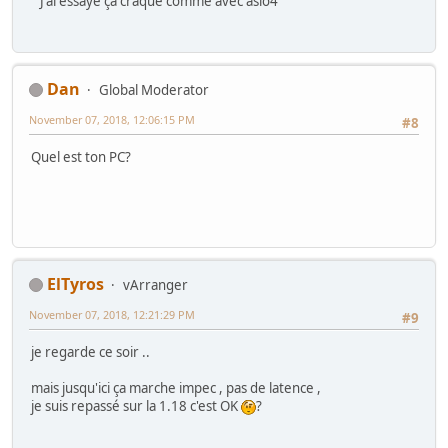
J'ai essayé ça craque comme avec asio4
Dan
Global Moderator
November 07, 2018, 12:06:15 PM
#8
Quel est ton PC?
ElTyros
vArranger
November 07, 2018, 12:21:29 PM
#9
je regarde ce soir ..
mais jusqu'ici ça marche impec , pas de latence ,
je suis repassé sur la 1.18 c'est OK
?