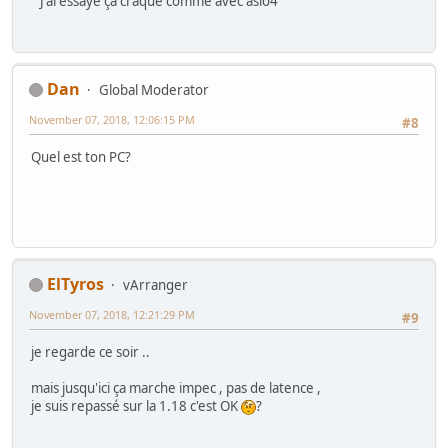
J'ai essayé ça craque comme avec asio4
Dan
Global Moderator
November 07, 2018, 12:06:15 PM
#8
Quel est ton PC?
ElTyros
vArranger
November 07, 2018, 12:21:29 PM
#9
je regarde ce soir ..
mais jusqu'ici ça marche impec , pas de latence ,
je suis repassé sur la 1.18 c'est OK
?