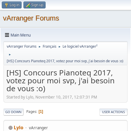
Log in
Sign up
vArranger Forums
Main Menu
vArranger Forums
Français
Le logiciel vArranger²
►
►
►
[HS] Concours Pianoteq 2017, votez pour moi svp, j'ai besoin de vous :o)
[HS] Concours Pianoteq 2017,
votez pour moi svp, j'ai besoin
de vous :o)
Started by Lylo, November 10, 2017, 12:07:31 PM
Pages
1
GO DOWN
USER ACTIONS
Lylo
vArranger