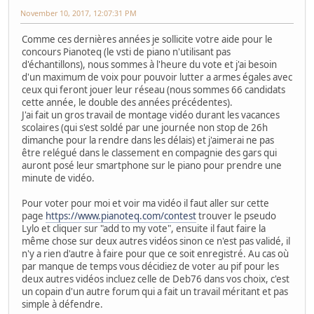
November 10, 2017, 12:07:31 PM
Comme ces dernières années je sollicite votre aide pour le
concours Pianoteq (le vsti de piano n'utilisant pas
d'échantillons), nous sommes à l'heure du vote et j'ai besoin
d'un maximum de voix pour pouvoir lutter a armes égales avec
ceux qui feront jouer leur réseau (nous sommes 66 candidats
cette année, le double des années précédentes).
J'ai fait un gros travail de montage vidéo durant les vacances
scolaires (qui s'est soldé par une journée non stop de 26h
dimanche pour la rendre dans les délais) et j'aimerai ne pas
être relégué dans le classement en compagnie des gars qui
auront posé leur smartphone sur le piano pour prendre une
minute de vidéo.
Pour voter pour moi et voir ma vidéo il faut aller sur cette
page
https://www.pianoteq.com/contest
trouver le pseudo
Lylo et cliquer sur "add to my vote", ensuite il faut faire la
même chose sur deux autres vidéos sinon ce n'est pas validé, il
n'y a rien d'autre à faire pour que ce soit enregistré. Au cas où
par manque de temps vous décidiez de voter au pif pour les
deux autres vidéos incluez celle de Deb76 dans vos choix, c'est
un copain d'un autre forum qui a fait un travail méritant et pas
simple à défendre.