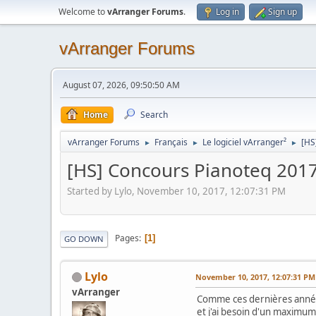
Welcome to
vArranger Forums
.
Log in
Sign up
vArranger Forums
August 07, 2026, 09:50:50 AM
Home
Search
vArranger Forums
Français
Le logiciel vArranger²
[HS
►
►
►
[HS] Concours Pianoteq 2017,
Started by Lylo, November 10, 2017, 12:07:31 PM
Pages
1
GO DOWN
Lylo
November 10, 2017, 12:07:31 PM
vArranger
Comme ces dernières années 
et j'ai besoin d'un maximum