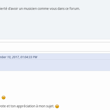
ne fierté d'avoir un musicien comme vous dans ce forum.
mber 10, 2017, 01:04:33 PM
e.
 vote et ton appréciation à mon sujet.