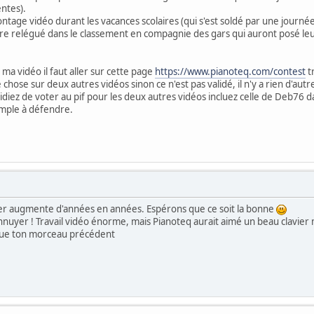
ntes).
e montage vidéo durant les vacances scolaires (qui s'est soldé par une jour
s être relégué dans le classement en compagnie des gars qui auront posé 
ma vidéo il faut aller sur cette page
https://www.pianoteq.com/contest
t
e chose sur deux autres vidéos sinon ce n'est pas validé, il n'y a rien d'aut
ez de voter au pif pour les deux autres vidéos incluez celle de Deb76 dan
simple à défendre.
er augmente d'années en années. Espérons que ce soit la bonne
nnuyer ! Travail vidéo énorme, mais Pianoteq aurait aimé un beau clavier m
que ton morceau précédent