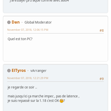
J'ai essayé ça craque comme avec asio4
Dan
Global Moderator
November 07, 2018, 12:06:15 PM
#8
Quel est ton PC?
ElTyros
vArranger
November 07, 2018, 12:21:29 PM
#9
je regarde ce soir ..
mais jusqu'ici ça marche impec , pas de latence ,
je suis repassé sur la 1.18 c'est OK
?