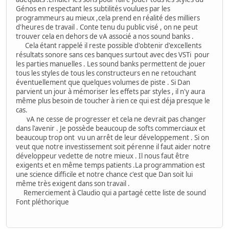
Génos en respectant les subtilités voulues par les
programmeurs au mieux ,cela prend en réalité des milliers
d'heures de travail . Conte tenu du public visé , on ne peut
trouver cela en dehors de vA associé a nos sound banks .
Cela étant rappelé il reste possible d'obtenir d'excellents
résultats sonore sans ces banques surtout avec des VSTi pour
les parties manuelles . Les sound banks permettent de jouer
tous les styles de tous les constructeurs en ne retouchant
éventuellement que quelques volumes de piste . Si Dan
parvient un jour à mémoriser les effets par styles , il n'y aura
même plus besoin de toucher à rien ce qui est déja presque le
cas.
vA ne cesse de progresser et cela ne devrait pas changer
dans l'avenir . Je possède beaucoup de softs commerciaux et
beaucoup trop ont vu un arrêt de leur développement . Si on
veut que notre investissement soit pérenne il faut aider notre
développeur vedette de notre mieux . Il nous faut être
exigents et en même temps patients .La programmation est
une science difficile et notre chance c'est que Dan soit lui
même très exigent dans son travail .
Remerciement à Claudio qui a partagé cette liste de sound
Font pléthorique