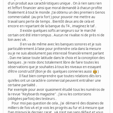
d'un produit aux caractéristiques unique . On à rien sans rien
et l'effort financier ainsi que moral demandé à chacun profite
finalement à tout le monde .J'ai obtenu un des premiers Genos
commercialisé (au prix fort ) pour pouvoir me mettre au
travail sans perte de temps . Bientôt deux ans de cela et
encore en repartant de la banque du T4 , imaginez le taf .
Il existe quelques softs arrangeurs sur le marché
certain ont été interrompus . Aucun ne rivalise ni de près ni de
loin avec vA .
Il en va de même avec les banques sonores et je suis
particulièrement à l'aise pour prétendre cela dans la mesure
ou je ne suis absolument pas interessé financièrement parlant
. Dan me laisse toute latitude dans le choix et la conception des
banques . Je reste donc totalement libre de faire toutes les
observations que je souhaites à tous les niveaux en essayant
d'être constructif (Bon je dis quelques conneries aussi
)
Il faut bien comprendre que toutes relations dès lors
qu'elles ont un caractère commercial peuvent entraîner une
certaine partialité .
Par exemple pour avoir quasiment étudié tous les numéros de
la revue "Keyboards magazine" . J'ai vu les contorsions
(obligées parfois) des testeurs .
Pour moi pas question de cela , j'ai démarré des dizaines de
milliers de fois vA et je vois les progrès au fur et à mesure que
Dan m'envoi le dernier carat . vA n'est pas sans défaut et vous