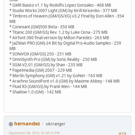
* GMR Basico v1.1 by Rodolfo Lopez Gonzalez - 468 MB
* Studio Works 2007 Light (GM) by Kirill Kiricenko - 377 MB
* Timbres of Heaven (GM/GS/XG) v3.2 Final by Don Allen - 354
MB
* Conexant (GM)500 Beta - 350 MB
* Titanic 200 (GM/GS) Rev. 1.2 by Luke Cena - 275 MB
* Airfont 380 final version by Milton Paredes - 263 MB
* JaZMan PRO (GM)-24 Bit by Digital Pro-Audio Samples - 259
MB
* SONiVOX (GM/GS) 250 - 251 MB
* OmniSynth Pro (GM) by Sonic Reality - 250 MB
* SGM-V2.01 (GM/GS) by Shan - 235 MB
* Papelmedia (GM) 2007 - 229 MB
* Merlin Symphony (GM) v1.21 by GoNet - 163 MB
* Arachno SoundFont v1.0 (GM) by Maxime Abbey - 148 MB
* Fluid R3 (GM/GS) by Frank Wen - 144 MB
* Shadow 1.0 (GM) - 142 MB
hernandez
vArranger
September 06, 2019, 01:44:12 PM
#19