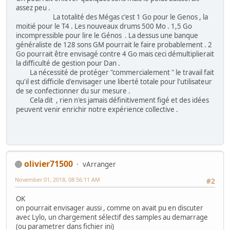
assez peu .
La totalité des Mégas c'est 1 Go pour le Genos , la
moitié pour le T4 . Les nouveaux drums 500 Mo . 1,5 Go
incompressible pour lire le Génos . La dessus une banque
généraliste de 128 sons GM pourrait le faire probablement . 2
Go pourrait être envisagé contre 4 Go mais ceci démultiplierait
la difficulté de gestion pour Dan .
La nécessité de protéger "commercialement " le travail fait
qu'il est difficile d'envisager une liberté totale pour l'utilisateur
de se confectionner du sur mesure .
Cela dit , rien n'es jamais définitivement figé et des idées
peuvent venir enrichir notre expérience collective .
olivier71500
vArranger
November 01, 2018, 08:56:11 AM
#2
OK
on pourrait envisager aussi , comme on avait pu en discuter
avec Lylo, un chargement sélectif des samples au demarrage
(ou parametrer dans fichier ini)