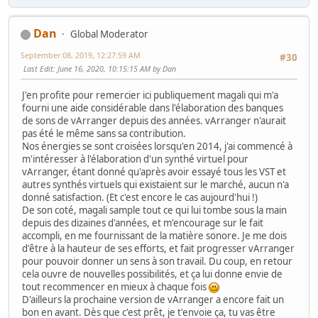
Dan
Global Moderator
September 08, 2019, 12:27:59 AM
#30
Last Edit
: June 16, 2020, 10:15:15 AM by Dan
J'en profite pour remercier ici publiquement magali qui m'a
fourni une aide considérable dans l'élaboration des banques
de sons de vArranger depuis des années. vArranger n'aurait
pas été le même sans sa contribution.
Nos énergies se sont croisées lorsqu'en 2014, j'ai commencé à
m'intéresser à l'élaboration d'un synthé virtuel pour
vArranger, étant donné qu'après avoir essayé tous les VST et
autres synthés virtuels qui existaient sur le marché, aucun n'a
donné satisfaction. (Et c'est encore le cas aujourd'hui !)
De son coté, magali sample tout ce qui lui tombe sous la main
depuis des dizaines d'années, et m'encourage sur le fait
accompli, en me fournissant de la matière sonore. Je me dois
d'être à la hauteur de ses efforts, et fait progresser vArranger
pour pouvoir donner un sens à son travail. Du coup, en retour
cela ouvre de nouvelles possibilités, et ça lui donne envie de
tout recommencer en mieux à chaque fois
D'ailleurs la prochaine version de vArranger a encore fait un
bon en avant. Dès que c'est prêt, je t'envoie ça, tu vas être