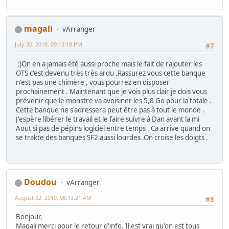
magali
vArranger
July 30, 2019, 09:15:18 PM
#7
;)On en a jamais été aussi proche mais le fait de rajouter les
OTS c'est devenu très très ardu .Rassurez vous cette banque
n'est pas une chimère , vous pourrez en disposer
prochainement . Maintenant que je vois plus clair je dois vous
prévenir que le monstre va avoisiner les 5,8 Go pour la totale .
Cette banque ne s'adressera peut être pas à tout le monde .
J'espère libérer le travail et le faire suivre à Dan avant la mi
Aout si pas de pépins logiciel entre temps . Ca arrive quand on
se trakte des banques SF2 aussi lourdes .On croise les doigts .
Doudou
vArranger
August 02, 2019, 08:13:21 AM
#8
Bonjour,
Magali merci pour le retour d'info. Il est vrai qu'on est tous