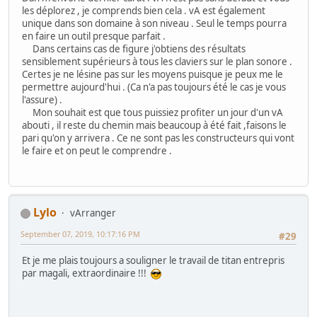
les déplorez , je comprends bien cela . vA est également
unique dans son domaine à son niveau . Seul le temps pourra
en faire un outil presque parfait .
Dans certains cas de figure j'obtiens des résultats
sensiblement supérieurs à tous les claviers sur le plan sonore .
Certes je ne lésine pas sur les moyens puisque je peux me le
permettre aujourd'hui . (Ca n'a pas toujours été le cas je vous
l'assure) .
Mon souhait est que tous puissiez profiter un jour d'un vA
abouti , il reste du chemin mais beaucoup à été fait ,faisons le
pari qu'on y arrivera . Ce ne sont pas les constructeurs qui vont
le faire et on peut le comprendre .
Lylo
vArranger
September 07, 2019, 10:17:16 PM
#29
Et je me plais toujours a souligner le travail de titan entrepris
par magali, extraordinaire !!!