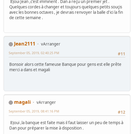
8)oui Jean ,c'est imminent . Dan a reçu un premier jet .
Quelques cordes à changer et toujours quelques petits souçis
avec les bonnes octaves , je devrais renvoyer la balle d'ici la fin
de cette semaine .
Jean2111
vArranger
September 05, 2019, 02:40:25 PM
#11
Bonsoir alors cette fameuse Banque pour gens est elle prête
merci a dans et magali
magali
vArranger
September 05, 2019, 08:41:16 PM
#12
8)oui ,la banque est faite mais il faut laisser un peu de temps à
Dan pour préparer la mise à disposition .