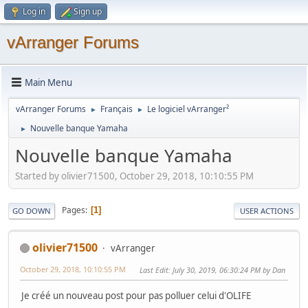
Log in
Sign up
vArranger Forums
Main Menu
vArranger Forums
Français
Le logiciel vArranger²
►
►
Nouvelle banque Yamaha
►
Nouvelle banque Yamaha
Started by olivier71500, October 29, 2018, 10:10:55 PM
Pages
1
GO DOWN
USER ACTIONS
olivier71500
vArranger
October 29, 2018, 10:10:55 PM
Last Edit
: July 30, 2019, 06:30:24 PM by Dan
Je créé un nouveau post pour pas polluer celui d'OLIFE