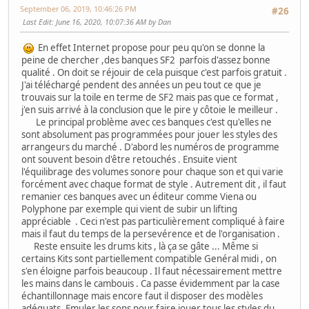
September 06, 2019, 10:46:26 PM
#26
Last Edit
: June 16, 2020, 10:07:36 AM by Dan
En effet Internet propose pour peu qu'on se donne la
peine de chercher ,des banques SF2 parfois d'assez bonne
qualité . On doit se réjouir de cela puisque c'est parfois gratuit .
J'ai téléchargé pendent des années un peu tout ce que je
trouvais sur la toile en terme de SF2 mais pas que ce format ,
j'en suis arrivé à la conclusion que le pire y côtoie le meilleur .
Le principal problème avec ces banques c'est qu'elles ne
sont absolument pas programmées pour jouer les styles des
arrangeurs du marché . D'abord les numéros de programme
ont souvent besoin d'être retouchés . Ensuite vient
l'équilibrage des volumes sonore pour chaque son et qui varie
forcément avec chaque format de style . Autrement dit , il faut
remanier ces banques avec un éditeur comme Viena ou
Polyphone par exemple qui vient de subir un lifting
appréciable . Ceci n'est pas particulièrement compliqué à faire
mais il faut du temps de la persevérence et de l'organisation .
Reste ensuite les drums kits , là ça se gâte ... Même si
certains Kits sont partiellement compatible Genéral midi , on
s'en éloigne parfois beaucoup . Il faut nécessairement mettre
les mains dans le cambouis . Ca passe évidemment par la case
échantillonnage mais encore faut il disposer des modèles
adéquats .Emuler les sons pour faire jouer tous les styles du