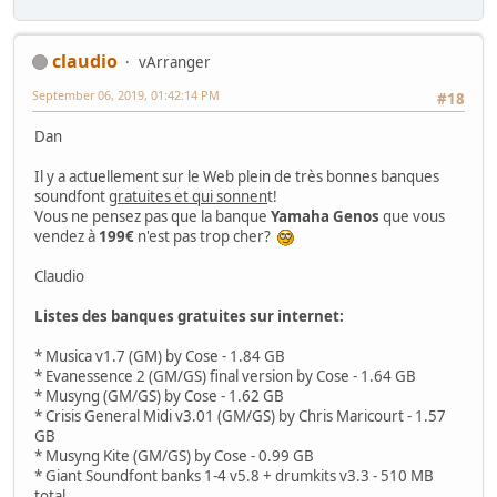
claudio
vArranger
September 06, 2019, 01:42:14 PM
#18
Dan
Il y a actuellement sur le Web plein de très bonnes banques
soundfont
gratuites et qui sonnen
t!
Vous ne pensez pas que la banque
Yamaha Genos
que vous
vendez à
199€
n'est pas trop cher?
Claudio
Listes des banques gratuites sur internet:
* Musica v1.7 (GM) by Cose - 1.84 GB
* Evanessence 2 (GM/GS) final version by Cose - 1.64 GB
* Musyng (GM/GS) by Cose - 1.62 GB
* Crisis General Midi v3.01 (GM/GS) by Chris Maricourt - 1.57
GB
* Musyng Kite (GM/GS) by Cose - 0.99 GB
* Giant Soundfont banks 1-4 v5.8 + drumkits v3.3 - 510 MB
total