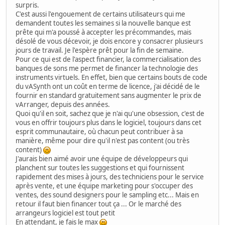
surpris.
C'est aussi l'engouement de certains utilisateurs qui me
demandent toutes les semaines si la nouvelle banque est
prête qui m'a poussé à accepter les précommandes, mais
désolé de vous décevoir, je dois encore y consacrer plusieurs
jours de travail. Je l'espère prêt pour la fin de semaine.
Pour ce qui est de l'aspect financier, la commercialisation des
banques de sons me permet de financer la technologie des
instruments virtuels. En effet, bien que certains bouts de code
du vASynth ont un coût en terme de licence, j'ai décidé de le
fournir en standard gratuitement sans augmenter le prix de
vArranger, depuis des années.
Quoi qu'il en soit, sachez que je n'ai qu'une obsession, c'est de
vous en offrir toujours plus dans le logiciel, toujours dans cet
esprit communautaire, où chacun peut contribuer à sa
manière, même pour dire qu'il n'est pas content (ou très
content)
J'aurais bien aimé avoir une équipe de développeurs qui
planchent sur toutes les suggestions et qui fournissent
rapidement des mises à jours, des techniciens pour le service
après vente, et une équipe marketing pour s'occuper des
ventes, des sound designers pour le sampling etc... Mais en
retour il faut bien financer tout ça ... Or le marché des
arrangeurs logiciel est tout petit
En attendant, je fais le max