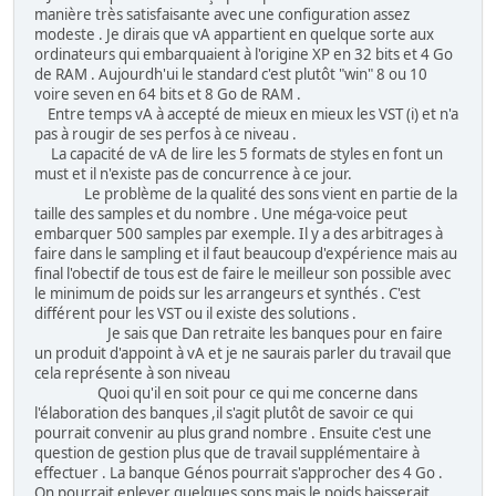
manière très satisfaisante avec une configuration assez
modeste . Je dirais que vA appartient en quelque sorte aux
ordinateurs qui embarquaient à l'origine XP en 32 bits et 4 Go
de RAM . Aujourdh'ui le standard c'est plutôt "win" 8 ou 10
voire seven en 64 bits et 8 Go de RAM .
Entre temps vA à accepté de mieux en mieux les VST (i) et n'a
pas à rougir de ses perfos à ce niveau .
La capacité de vA de lire les 5 formats de styles en font un
must et il n'existe pas de concurrence à ce jour.
Le problème de la qualité des sons vient en partie de la
taille des samples et du nombre . Une méga-voice peut
embarquer 500 samples par exemple. Il y a des arbitrages à
faire dans le sampling et il faut beaucoup d'expérience mais au
final l'obectif de tous est de faire le meilleur son possible avec
le minimum de poids sur les arrangeurs et synthés . C'est
différent pour les VST ou il existe des solutions .
Je sais que Dan retraite les banques pour en faire
un produit d'appoint à vA et je ne saurais parler du travail que
cela représente à son niveau
Quoi qu'il en soit pour ce qui me concerne dans
l'élaboration des banques ,il s'agit plutôt de savoir ce qui
pourrait convenir au plus grand nombre . Ensuite c'est une
question de gestion plus que de travail supplémentaire à
effectuer . La banque Génos pourrait s'approcher des 4 Go .
On pourrait enlever quelques sons mais le poids baisserait