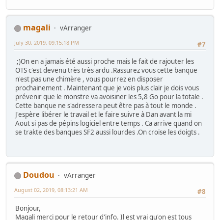
magali
vArranger
July 30, 2019, 09:15:18 PM
#7
;)On en a jamais été aussi proche mais le fait de rajouter les
OTS c'est devenu très très ardu .Rassurez vous cette banque
n'est pas une chimère , vous pourrez en disposer
prochainement . Maintenant que je vois plus clair je dois vous
prévenir que le monstre va avoisiner les 5,8 Go pour la totale .
Cette banque ne s'adressera peut être pas à tout le monde .
J'espère libérer le travail et le faire suivre à Dan avant la mi
Aout si pas de pépins logiciel entre temps . Ca arrive quand on
se trakte des banques SF2 aussi lourdes .On croise les doigts .
Doudou
vArranger
August 02, 2019, 08:13:21 AM
#8
Bonjour,
Magali merci pour le retour d'info. Il est vrai qu'on est tous