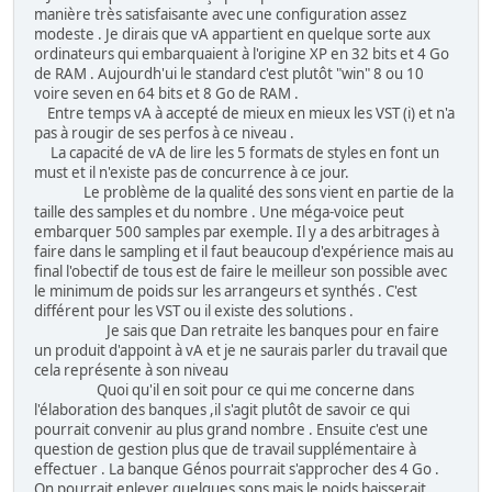
manière très satisfaisante avec une configuration assez
modeste . Je dirais que vA appartient en quelque sorte aux
ordinateurs qui embarquaient à l'origine XP en 32 bits et 4 Go
de RAM . Aujourdh'ui le standard c'est plutôt "win" 8 ou 10
voire seven en 64 bits et 8 Go de RAM .
Entre temps vA à accepté de mieux en mieux les VST (i) et n'a
pas à rougir de ses perfos à ce niveau .
La capacité de vA de lire les 5 formats de styles en font un
must et il n'existe pas de concurrence à ce jour.
Le problème de la qualité des sons vient en partie de la
taille des samples et du nombre . Une méga-voice peut
embarquer 500 samples par exemple. Il y a des arbitrages à
faire dans le sampling et il faut beaucoup d'expérience mais au
final l'obectif de tous est de faire le meilleur son possible avec
le minimum de poids sur les arrangeurs et synthés . C'est
différent pour les VST ou il existe des solutions .
Je sais que Dan retraite les banques pour en faire
un produit d'appoint à vA et je ne saurais parler du travail que
cela représente à son niveau
Quoi qu'il en soit pour ce qui me concerne dans
l'élaboration des banques ,il s'agit plutôt de savoir ce qui
pourrait convenir au plus grand nombre . Ensuite c'est une
question de gestion plus que de travail supplémentaire à
effectuer . La banque Génos pourrait s'approcher des 4 Go .
On pourrait enlever quelques sons mais le poids baisserait