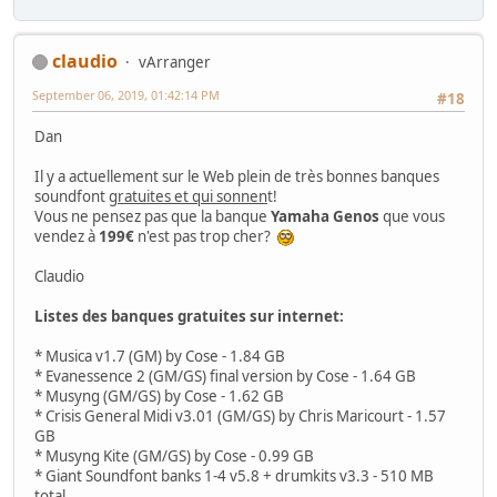
claudio
vArranger
September 06, 2019, 01:42:14 PM
#18
Dan
Il y a actuellement sur le Web plein de très bonnes banques
soundfont
gratuites et qui sonnen
t!
Vous ne pensez pas que la banque
Yamaha Genos
que vous
vendez à
199€
n'est pas trop cher?
Claudio
Listes des banques gratuites sur internet:
* Musica v1.7 (GM) by Cose - 1.84 GB
* Evanessence 2 (GM/GS) final version by Cose - 1.64 GB
* Musyng (GM/GS) by Cose - 1.62 GB
* Crisis General Midi v3.01 (GM/GS) by Chris Maricourt - 1.57
GB
* Musyng Kite (GM/GS) by Cose - 0.99 GB
* Giant Soundfont banks 1-4 v5.8 + drumkits v3.3 - 510 MB
total