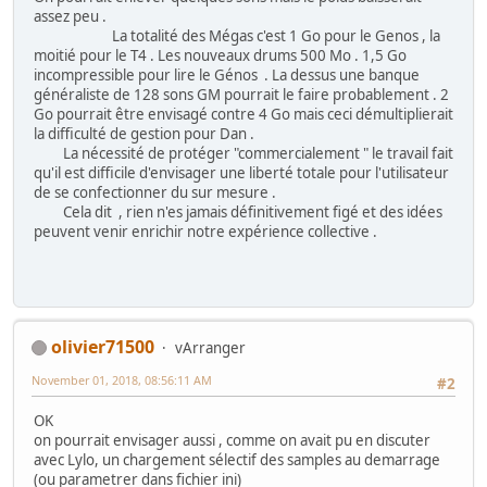
assez peu .
La totalité des Mégas c'est 1 Go pour le Genos , la
moitié pour le T4 . Les nouveaux drums 500 Mo . 1,5 Go
incompressible pour lire le Génos . La dessus une banque
généraliste de 128 sons GM pourrait le faire probablement . 2
Go pourrait être envisagé contre 4 Go mais ceci démultiplierait
la difficulté de gestion pour Dan .
La nécessité de protéger "commercialement " le travail fait
qu'il est difficile d'envisager une liberté totale pour l'utilisateur
de se confectionner du sur mesure .
Cela dit , rien n'es jamais définitivement figé et des idées
peuvent venir enrichir notre expérience collective .
olivier71500
vArranger
November 01, 2018, 08:56:11 AM
#2
OK
on pourrait envisager aussi , comme on avait pu en discuter
avec Lylo, un chargement sélectif des samples au demarrage
(ou parametrer dans fichier ini)