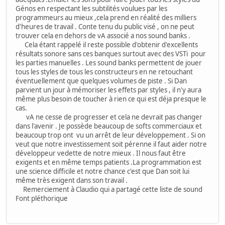
Génos en respectant les subtilités voulues par les
programmeurs au mieux ,cela prend en réalité des milliers
d'heures de travail . Conte tenu du public visé , on ne peut
trouver cela en dehors de vA associé a nos sound banks .
Cela étant rappelé il reste possible d'obtenir d'excellents
résultats sonore sans ces banques surtout avec des VSTi pour
les parties manuelles . Les sound banks permettent de jouer
tous les styles de tous les constructeurs en ne retouchant
éventuellement que quelques volumes de piste . Si Dan
parvient un jour à mémoriser les effets par styles , il n'y aura
même plus besoin de toucher à rien ce qui est déja presque le
cas.
vA ne cesse de progresser et cela ne devrait pas changer
dans l'avenir . Je possède beaucoup de softs commerciaux et
beaucoup trop ont vu un arrêt de leur développement . Si on
veut que notre investissement soit pérenne il faut aider notre
développeur vedette de notre mieux . Il nous faut être
exigents et en même temps patients .La programmation est
une science difficile et notre chance c'est que Dan soit lui
même très exigent dans son travail .
Remerciement à Claudio qui a partagé cette liste de sound
Font pléthorique