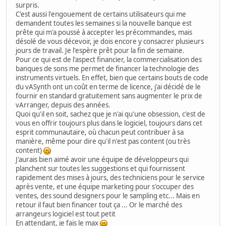
surpris.
C'est aussi l'engouement de certains utilisateurs qui me
demandent toutes les semaines si la nouvelle banque est
prête qui m'a poussé à accepter les précommandes, mais
désolé de vous décevoir, je dois encore y consacrer plusieurs
jours de travail. Je l'espère prêt pour la fin de semaine.
Pour ce qui est de l'aspect financier, la commercialisation des
banques de sons me permet de financer la technologie des
instruments virtuels. En effet, bien que certains bouts de code
du vASynth ont un coût en terme de licence, j'ai décidé de le
fournir en standard gratuitement sans augmenter le prix de
vArranger, depuis des années.
Quoi qu'il en soit, sachez que je n'ai qu'une obsession, c'est de
vous en offrir toujours plus dans le logiciel, toujours dans cet
esprit communautaire, où chacun peut contribuer à sa
manière, même pour dire qu'il n'est pas content (ou très
content)
J'aurais bien aimé avoir une équipe de développeurs qui
planchent sur toutes les suggestions et qui fournissent
rapidement des mises à jours, des techniciens pour le service
après vente, et une équipe marketing pour s'occuper des
ventes, des sound designers pour le sampling etc... Mais en
retour il faut bien financer tout ça ... Or le marché des
arrangeurs logiciel est tout petit
En attendant, je fais le max