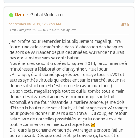
Dan
Global Moderator
September 08, 2019, 12:27:59 AM
#30
Last Edit
: June 16, 2020, 10:15:15 AM by Dan
J'en profite pour remercier ici publiquement magali qui m'a
fourni une aide considérable dans l'élaboration des banques
de sons de vArranger depuis des années. vArranger n'aurait
pas été le même sans sa contribution.
Nos énergies se sont croisées lorsqu'en 2014, j'ai commencé à
m'intéresser à l'élaboration d'un synthé virtuel pour
vArranger, étant donné qu'après avoir essayé tous les VST et
autres synthés virtuels qui existaient sur le marché, aucun n'a
donné satisfaction. (Et c'est encore le cas aujourd'hui !)
De son coté, magali sample tout ce qui lui tombe sous la main
depuis des dizaines d'années, et m'encourage sur le fait
accompli, en me fournissant de la matière sonore. Je me dois
d'être à la hauteur de ses efforts, et fait progresser vArranger
pour pouvoir donner un sens à son travail. Du coup, en retour
cela ouvre de nouvelles possibilités, et ça lui donne envie de
tout recommencer en mieux à chaque fois
D'ailleurs la prochaine version de vArranger a encore fait un
bon en avant. Dès que c'est prêt, je t'envoie ça, tu vas être