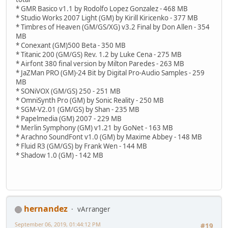
* GMR Basico v1.1 by Rodolfo Lopez Gonzalez - 468 MB
* Studio Works 2007 Light (GM) by Kirill Kiricenko - 377 MB
* Timbres of Heaven (GM/GS/XG) v3.2 Final by Don Allen - 354
MB
* Conexant (GM)500 Beta - 350 MB
* Titanic 200 (GM/GS) Rev. 1.2 by Luke Cena - 275 MB
* Airfont 380 final version by Milton Paredes - 263 MB
* JaZMan PRO (GM)-24 Bit by Digital Pro-Audio Samples - 259
MB
* SONiVOX (GM/GS) 250 - 251 MB
* OmniSynth Pro (GM) by Sonic Reality - 250 MB
* SGM-V2.01 (GM/GS) by Shan - 235 MB
* Papelmedia (GM) 2007 - 229 MB
* Merlin Symphony (GM) v1.21 by GoNet - 163 MB
* Arachno SoundFont v1.0 (GM) by Maxime Abbey - 148 MB
* Fluid R3 (GM/GS) by Frank Wen - 144 MB
* Shadow 1.0 (GM) - 142 MB
hernandez
vArranger
September 06, 2019, 01:44:12 PM
#19