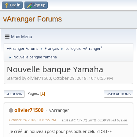
Log in
Sign up
vArranger Forums
Main Menu
vArranger Forums
Français
Le logiciel vArranger²
►
►
Nouvelle banque Yamaha
►
Nouvelle banque Yamaha
Started by olivier71500, October 29, 2018, 10:10:55 PM
Pages
1
GO DOWN
USER ACTIONS
olivier71500
vArranger
October 29, 2018, 10:10:55 PM
Last Edit
: July 30, 2019, 06:30:24 PM by Dan
Je créé un nouveau post pour pas polluer celui d'OLIFE