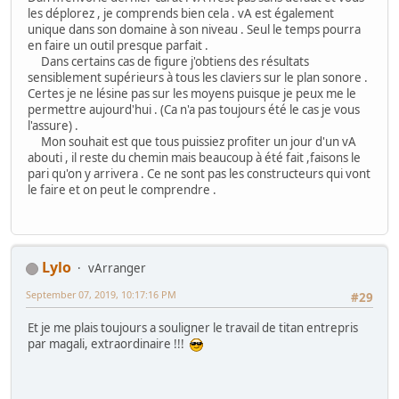
les déplorez , je comprends bien cela . vA est également
unique dans son domaine à son niveau . Seul le temps pourra
en faire un outil presque parfait .
Dans certains cas de figure j'obtiens des résultats
sensiblement supérieurs à tous les claviers sur le plan sonore .
Certes je ne lésine pas sur les moyens puisque je peux me le
permettre aujourd'hui . (Ca n'a pas toujours été le cas je vous
l'assure) .
Mon souhait est que tous puissiez profiter un jour d'un vA
abouti , il reste du chemin mais beaucoup à été fait ,faisons le
pari qu'on y arrivera . Ce ne sont pas les constructeurs qui vont
le faire et on peut le comprendre .
Lylo
vArranger
September 07, 2019, 10:17:16 PM
#29
Et je me plais toujours a souligner le travail de titan entrepris
par magali, extraordinaire !!!