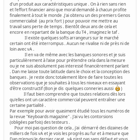
d'un produit aux caractéristiques unique . On à rien sans rien
et l'effort financier ainsi que moral demandé à chacun profite
finalement à tout le monde .J'ai obtenu un des premiers Genos
commercialisé (au prix fort ) pour pouvoir me mettre au
travail sans perte de temps . Bientôt deux ans de cela et
encore en repartant de la banque du T4 , imaginez le taf .
Il existe quelques softs arrangeurs sur le marché
certain ont été interrompus . Aucun ne rivalise ni de près ni de
loin avec vA .
Il en va de même avec les banques sonores et je suis
particulièrement à l'aise pour prétendre cela dans la mesure
ou je ne suis absolument pas interessé financièrement parlant
. Dan me laisse toute latitude dans le choix et la conception des
banques . Je reste donc totalement libre de faire toutes les
observations que je souhaites à tous les niveaux en essayant
d'être constructif (Bon je dis quelques conneries aussi
)
Il faut bien comprendre que toutes relations dès lors
qu'elles ont un caractère commercial peuvent entraîner une
certaine partialité .
Par exemple pour avoir quasiment étudié tous les numéros de
la revue "Keyboards magazine" . J'ai vu les contorsions
(obligées parfois) des testeurs .
Pour moi pas question de cela , j'ai démarré des dizaines de
milliers de fois vA et je vois les progrès au fur et à mesure que
Dan m'envoi le dernier carat . vA n'est pas sans défaut et vous