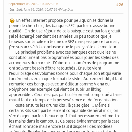
September 06, 2019, 10:46:26 PM
#26
Last Edit
: June 16, 2020, 10:07:36 AM by Dan
En effet Internet propose pour peu qu'on se donne la
peine de chercher ,des banques SF2 parfois d'assez bonne
qualité . On doit se réjouir de cela puisque c'est parfois gratuit .
J'ai téléchargé pendent des années un peu tout ce que je
trouvais sur la toile en terme de SF2 mais pas que ce format ,
j'en suis arrivé à la conclusion que le pire y côtoie le meilleur .
Le principal problème avec ces banques c'est qu'elles ne
sont absolument pas programmées pour jouer les styles des
arrangeurs du marché . D'abord les numéros de programme
ont souvent besoin d'être retouchés . Ensuite vient
l'équilibrage des volumes sonore pour chaque son et qui varie
forcément avec chaque format de style . Autrement dit , il faut
remanier ces banques avec un éditeur comme Viena ou
Polyphone par exemple qui vient de subir un lifting
appréciable . Ceci n'est pas particulièrement compliqué à faire
mais il faut du temps de la persevérence et de l'organisation .
Reste ensuite les drums kits , là ça se gâte ... Même si
certains Kits sont partiellement compatible Genéral midi , on
s'en éloigne parfois beaucoup . Il faut nécessairement mettre
les mains dans le cambouis . Ca passe évidemment par la case
échantillonnage mais encore faut il disposer des modèles
adéquats .Emuler les sons pour faire jouer tous les styles du