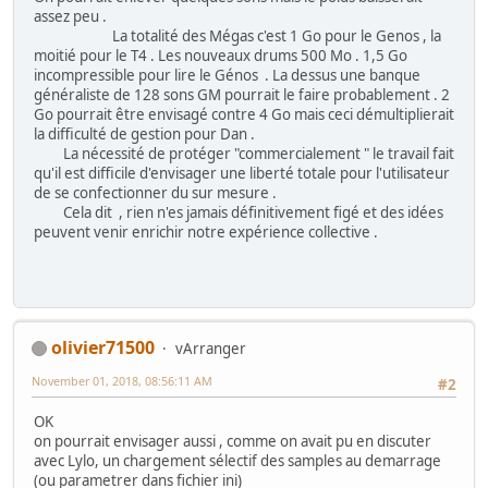
assez peu .
La totalité des Mégas c'est 1 Go pour le Genos , la
moitié pour le T4 . Les nouveaux drums 500 Mo . 1,5 Go
incompressible pour lire le Génos . La dessus une banque
généraliste de 128 sons GM pourrait le faire probablement . 2
Go pourrait être envisagé contre 4 Go mais ceci démultiplierait
la difficulté de gestion pour Dan .
La nécessité de protéger "commercialement " le travail fait
qu'il est difficile d'envisager une liberté totale pour l'utilisateur
de se confectionner du sur mesure .
Cela dit , rien n'es jamais définitivement figé et des idées
peuvent venir enrichir notre expérience collective .
olivier71500
vArranger
November 01, 2018, 08:56:11 AM
#2
OK
on pourrait envisager aussi , comme on avait pu en discuter
avec Lylo, un chargement sélectif des samples au demarrage
(ou parametrer dans fichier ini)