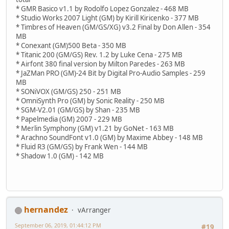
* GMR Basico v1.1 by Rodolfo Lopez Gonzalez - 468 MB
* Studio Works 2007 Light (GM) by Kirill Kiricenko - 377 MB
* Timbres of Heaven (GM/GS/XG) v3.2 Final by Don Allen - 354
MB
* Conexant (GM)500 Beta - 350 MB
* Titanic 200 (GM/GS) Rev. 1.2 by Luke Cena - 275 MB
* Airfont 380 final version by Milton Paredes - 263 MB
* JaZMan PRO (GM)-24 Bit by Digital Pro-Audio Samples - 259
MB
* SONiVOX (GM/GS) 250 - 251 MB
* OmniSynth Pro (GM) by Sonic Reality - 250 MB
* SGM-V2.01 (GM/GS) by Shan - 235 MB
* Papelmedia (GM) 2007 - 229 MB
* Merlin Symphony (GM) v1.21 by GoNet - 163 MB
* Arachno SoundFont v1.0 (GM) by Maxime Abbey - 148 MB
* Fluid R3 (GM/GS) by Frank Wen - 144 MB
* Shadow 1.0 (GM) - 142 MB
hernandez
vArranger
September 06, 2019, 01:44:12 PM
#19