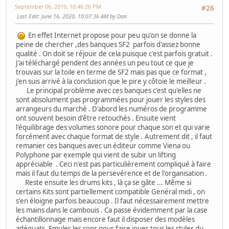
September 06, 2019, 10:46:26 PM
#26
Last Edit
: June 16, 2020, 10:07:36 AM by Dan
En effet Internet propose pour peu qu'on se donne la
peine de chercher ,des banques SF2 parfois d'assez bonne
qualité . On doit se réjouir de cela puisque c'est parfois gratuit .
J'ai téléchargé pendent des années un peu tout ce que je
trouvais sur la toile en terme de SF2 mais pas que ce format ,
j'en suis arrivé à la conclusion que le pire y côtoie le meilleur .
Le principal problème avec ces banques c'est qu'elles ne
sont absolument pas programmées pour jouer les styles des
arrangeurs du marché . D'abord les numéros de programme
ont souvent besoin d'être retouchés . Ensuite vient
l'équilibrage des volumes sonore pour chaque son et qui varie
forcément avec chaque format de style . Autrement dit , il faut
remanier ces banques avec un éditeur comme Viena ou
Polyphone par exemple qui vient de subir un lifting
appréciable . Ceci n'est pas particulièrement compliqué à faire
mais il faut du temps de la persevérence et de l'organisation .
Reste ensuite les drums kits , là ça se gâte ... Même si
certains Kits sont partiellement compatible Genéral midi , on
s'en éloigne parfois beaucoup . Il faut nécessairement mettre
les mains dans le cambouis . Ca passe évidemment par la case
échantillonnage mais encore faut il disposer des modèles
adéquats .Emuler les sons pour faire jouer tous les styles du