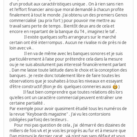
d'un produit aux caractéristiques unique . On à rien sans rien
et l'effort financier ainsi que moral demandé à chacun profite
finalement à tout le monde .J'ai obtenu un des premiers Genos
commercialisé (au prix fort ) pour pouvoir me mettre au
travail sans perte de temps . Bientôt deux ans de cela et
encore en repartant de la banque du T4 , imaginez le taf .
Il existe quelques softs arrangeurs sur le marché
certain ont été interrompus . Aucun ne rivalise ni de près ni de
loin avec vA .
Il en va de même avec les banques sonores et je suis
particulièrement à l'aise pour prétendre cela dans la mesure
ou je ne suis absolument pas interessé financièrement parlant
. Dan me laisse toute latitude dans le choix et la conception des
banques . Je reste donc totalement libre de faire toutes les
observations que je souhaites à tous les niveaux en essayant
d'être constructif (Bon je dis quelques conneries aussi
)
Il faut bien comprendre que toutes relations dès lors
qu'elles ont un caractère commercial peuvent entraîner une
certaine partialité .
Par exemple pour avoir quasiment étudié tous les numéros de
la revue "Keyboards magazine" . J'ai vu les contorsions
(obligées parfois) des testeurs .
Pour moi pas question de cela , j'ai démarré des dizaines de
milliers de fois vA et je vois les progrès au fur et à mesure que
Dan m'envoi le dernier carat . vA n'est pas sans défaut et vous