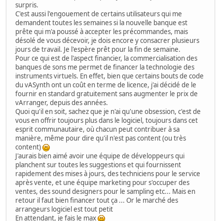
surpris.
C'est aussi l'engouement de certains utilisateurs qui me
demandent toutes les semaines si la nouvelle banque est
prête qui m'a poussé à accepter les précommandes, mais
désolé de vous décevoir, je dois encore y consacrer plusieurs
jours de travail. Je l'espère prêt pour la fin de semaine.
Pour ce qui est de l'aspect financier, la commercialisation des
banques de sons me permet de financer la technologie des
instruments virtuels. En effet, bien que certains bouts de code
du vASynth ont un coût en terme de licence, j'ai décidé de le
fournir en standard gratuitement sans augmenter le prix de
vArranger, depuis des années.
Quoi qu'il en soit, sachez que je n'ai qu'une obsession, c'est de
vous en offrir toujours plus dans le logiciel, toujours dans cet
esprit communautaire, où chacun peut contribuer à sa
manière, même pour dire qu'il n'est pas content (ou très
content)
J'aurais bien aimé avoir une équipe de développeurs qui
planchent sur toutes les suggestions et qui fournissent
rapidement des mises à jours, des techniciens pour le service
après vente, et une équipe marketing pour s'occuper des
ventes, des sound designers pour le sampling etc... Mais en
retour il faut bien financer tout ça ... Or le marché des
arrangeurs logiciel est tout petit
En attendant, je fais le max