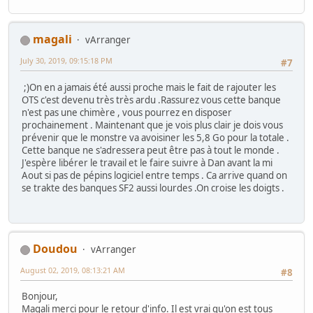
magali
vArranger
July 30, 2019, 09:15:18 PM
#7
;)On en a jamais été aussi proche mais le fait de rajouter les
OTS c'est devenu très très ardu .Rassurez vous cette banque
n'est pas une chimère , vous pourrez en disposer
prochainement . Maintenant que je vois plus clair je dois vous
prévenir que le monstre va avoisiner les 5,8 Go pour la totale .
Cette banque ne s'adressera peut être pas à tout le monde .
J'espère libérer le travail et le faire suivre à Dan avant la mi
Aout si pas de pépins logiciel entre temps . Ca arrive quand on
se trakte des banques SF2 aussi lourdes .On croise les doigts .
Doudou
vArranger
August 02, 2019, 08:13:21 AM
#8
Bonjour,
Magali merci pour le retour d'info. Il est vrai qu'on est tous