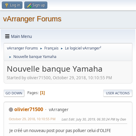
Log in
Sign up
vArranger Forums
Main Menu
vArranger Forums
Français
Le logiciel vArranger²
►
►
Nouvelle banque Yamaha
►
Nouvelle banque Yamaha
Started by olivier71500, October 29, 2018, 10:10:55 PM
Pages
1
GO DOWN
USER ACTIONS
olivier71500
vArranger
October 29, 2018, 10:10:55 PM
Last Edit
: July 30, 2019, 06:30:24 PM by Dan
Je créé un nouveau post pour pas polluer celui d'OLIFE