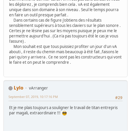
les déplorez , je comprends bien cela . vA est également
unique dans son domaine à son niveau . Seul le temps pourra
en faire un outil presque parfait .
Dans certains cas de figure j'obtiens des résultats
sensiblement supérieurs à tous les claviers sur le plan sonore .
Certes je ne lésine pas sur les moyens puisque je peux me le
permettre aujourd'hui . (Ca n'a pas toujours été le cas je vous
l'assure) .
Mon souhait est que tous puissiez profiter un jour d'un vA
abouti , il reste du chemin mais beaucoup à été fait ,faisons le
pari qu'on y arrivera . Ce ne sont pas les constructeurs qui vont
le faire et on peut le comprendre .
Lylo
vArranger
September 07, 2019, 10:17:16 PM
#29
Et je me plais toujours a souligner le travail de titan entrepris
par magali, extraordinaire !!!