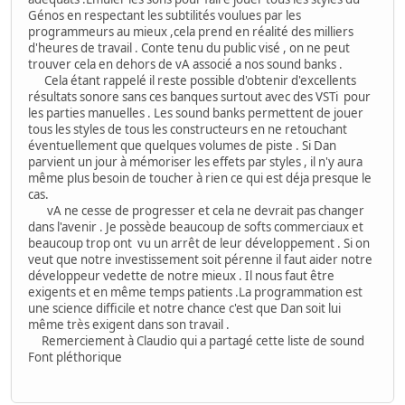
Génos en respectant les subtilités voulues par les
programmeurs au mieux ,cela prend en réalité des milliers
d'heures de travail . Conte tenu du public visé , on ne peut
trouver cela en dehors de vA associé a nos sound banks .
Cela étant rappelé il reste possible d'obtenir d'excellents
résultats sonore sans ces banques surtout avec des VSTi pour
les parties manuelles . Les sound banks permettent de jouer
tous les styles de tous les constructeurs en ne retouchant
éventuellement que quelques volumes de piste . Si Dan
parvient un jour à mémoriser les effets par styles , il n'y aura
même plus besoin de toucher à rien ce qui est déja presque le
cas.
vA ne cesse de progresser et cela ne devrait pas changer
dans l'avenir . Je possède beaucoup de softs commerciaux et
beaucoup trop ont vu un arrêt de leur développement . Si on
veut que notre investissement soit pérenne il faut aider notre
développeur vedette de notre mieux . Il nous faut être
exigents et en même temps patients .La programmation est
une science difficile et notre chance c'est que Dan soit lui
même très exigent dans son travail .
Remerciement à Claudio qui a partagé cette liste de sound
Font pléthorique