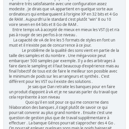
manière très satisfaisante avec une configuration assez
modeste . Je dirais que vA appartient en quelque sorte aux
ordinateurs qui embarquaient à l'origine XP en 32 bits et 4 Go
de RAM . Aujourdh'ui le standard c'est plutôt "win" 8 ou 10
voire seven en 64 bits et 8 Go de RAM .
Entre temps vA à accepté de mieux en mieux les VST (i) et n'a
pas à rougir de ses perfos à ce niveau .
La capacité de vA de lire les 5 formats de styles en font un
must et il n'existe pas de concurrence à ce jour.
Le problème de la qualité des sons vient en partie de la
taille des samples et du nombre . Une méga-voice peut
embarquer 500 samples par exemple. Il y a des arbitrages à
faire dans le sampling et il faut beaucoup d'expérience mais au
final l'obectif de tous est de faire le meilleur son possible avec
le minimum de poids sur les arrangeurs et synthés . C'est
différent pour les VST ou il existe des solutions .
Je sais que Dan retraite les banques pour en faire
un produit d'appoint à vA et je ne saurais parler du travail que
cela représente à son niveau
Quoi qu'il en soit pour ce qui me concerne dans
l'élaboration des banques ,il s'agit plutôt de savoir ce qui
pourrait convenir au plus grand nombre . Ensuite c'est une
question de gestion plus que de travail supplémentaire à
effectuer . La banque Génos pourrait s'approcher des 4 Go .
On pourrait enlever quelques sons mais le poids baisserait