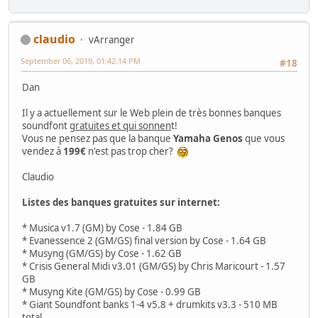
claudio
vArranger
September 06, 2019, 01:42:14 PM
#18
Dan
Il y a actuellement sur le Web plein de très bonnes banques
soundfont
gratuites et qui sonnen
t!
Vous ne pensez pas que la banque
Yamaha Genos
que vous
vendez à
199€
n'est pas trop cher?
Claudio
Listes des banques gratuites sur internet:
* Musica v1.7 (GM) by Cose - 1.84 GB
* Evanessence 2 (GM/GS) final version by Cose - 1.64 GB
* Musyng (GM/GS) by Cose - 1.62 GB
* Crisis General Midi v3.01 (GM/GS) by Chris Maricourt - 1.57
GB
* Musyng Kite (GM/GS) by Cose - 0.99 GB
* Giant Soundfont banks 1-4 v5.8 + drumkits v3.3 - 510 MB
total