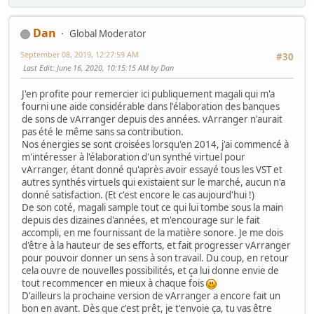
Dan
Global Moderator
September 08, 2019, 12:27:59 AM
#30
Last Edit
: June 16, 2020, 10:15:15 AM by Dan
J'en profite pour remercier ici publiquement magali qui m'a
fourni une aide considérable dans l'élaboration des banques
de sons de vArranger depuis des années. vArranger n'aurait
pas été le même sans sa contribution.
Nos énergies se sont croisées lorsqu'en 2014, j'ai commencé à
m'intéresser à l'élaboration d'un synthé virtuel pour
vArranger, étant donné qu'après avoir essayé tous les VST et
autres synthés virtuels qui existaient sur le marché, aucun n'a
donné satisfaction. (Et c'est encore le cas aujourd'hui !)
De son coté, magali sample tout ce qui lui tombe sous la main
depuis des dizaines d'années, et m'encourage sur le fait
accompli, en me fournissant de la matière sonore. Je me dois
d'être à la hauteur de ses efforts, et fait progresser vArranger
pour pouvoir donner un sens à son travail. Du coup, en retour
cela ouvre de nouvelles possibilités, et ça lui donne envie de
tout recommencer en mieux à chaque fois
D'ailleurs la prochaine version de vArranger a encore fait un
bon en avant. Dès que c'est prêt, je t'envoie ça, tu vas être