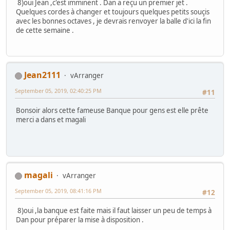
8)oui Jean ,c'est imminent . Dan a reçu un premier jet .
Quelques cordes à changer et toujours quelques petits souçis
avec les bonnes octaves , je devrais renvoyer la balle d'ici la fin
de cette semaine .
Jean2111
vArranger
September 05, 2019, 02:40:25 PM
#11
Bonsoir alors cette fameuse Banque pour gens est elle prête
merci a dans et magali
magali
vArranger
September 05, 2019, 08:41:16 PM
#12
8)oui ,la banque est faite mais il faut laisser un peu de temps à
Dan pour préparer la mise à disposition .