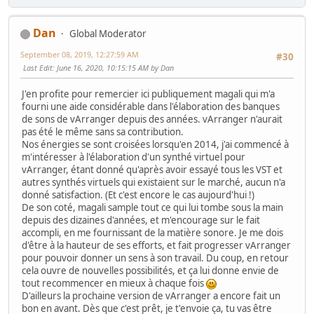
Dan
Global Moderator
September 08, 2019, 12:27:59 AM
#30
Last Edit
: June 16, 2020, 10:15:15 AM by Dan
J'en profite pour remercier ici publiquement magali qui m'a
fourni une aide considérable dans l'élaboration des banques
de sons de vArranger depuis des années. vArranger n'aurait
pas été le même sans sa contribution.
Nos énergies se sont croisées lorsqu'en 2014, j'ai commencé à
m'intéresser à l'élaboration d'un synthé virtuel pour
vArranger, étant donné qu'après avoir essayé tous les VST et
autres synthés virtuels qui existaient sur le marché, aucun n'a
donné satisfaction. (Et c'est encore le cas aujourd'hui !)
De son coté, magali sample tout ce qui lui tombe sous la main
depuis des dizaines d'années, et m'encourage sur le fait
accompli, en me fournissant de la matière sonore. Je me dois
d'être à la hauteur de ses efforts, et fait progresser vArranger
pour pouvoir donner un sens à son travail. Du coup, en retour
cela ouvre de nouvelles possibilités, et ça lui donne envie de
tout recommencer en mieux à chaque fois
D'ailleurs la prochaine version de vArranger a encore fait un
bon en avant. Dès que c'est prêt, je t'envoie ça, tu vas être