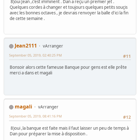
8)oui Jean ,c'est imminent . Dan a reçu un premier jet .
Quelques cordes à changer et toujours quelques petits souçis
avec les bonnes octaves , je devrais renvoyer la balle d'ici la fin
de cette semaine .
Jean2111
vArranger
September 05, 2019, 02:40:25 PM
#11
Bonsoir alors cette fameuse Banque pour gens est elle prête
merci a dans et magali
magali
vArranger
September 05, 2019, 08:41:16 PM
#12
8)oui ,la banque est faite mais il faut laisser un peu de temps à
Dan pour préparer la mise à disposition .