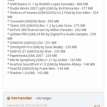
* GMR Basico v1.1 by Rodolfo Lopez Gonzalez - 468 MB
* Studio Works 2007 Light (GM) by Kirill Kiricenko - 377 MB
* Timbres of Heaven (GM/GS/XG) v3.2 Final by Don Allen - 354
MB
* Conexant (GM)500 Beta - 350 MB
* Titanic 200 (GM/GS) Rev. 1.2 by Luke Cena - 275 MB
* Airfont 380 final version by Milton Paredes - 263 MB
* JaZMan PRO (GM)-24 Bit by Digital Pro-Audio Samples - 259
MB
* SONiVOX (GM/GS) 250 - 251 MB
* OmniSynth Pro (GM) by Sonic Reality - 250 MB
* SGM-V2.01 (GM/GS) by Shan - 235 MB
* Papelmedia (GM) 2007 - 229 MB
* Merlin Symphony (GM) v1.21 by GoNet - 163 MB
* Arachno SoundFont v1.0 (GM) by Maxime Abbey - 148 MB
* Fluid R3 (GM/GS) by Frank Wen - 144 MB
* Shadow 1.0 (GM) - 142 MB
hernandez
vArranger
September 06, 2019, 01:44:12 PM
#19