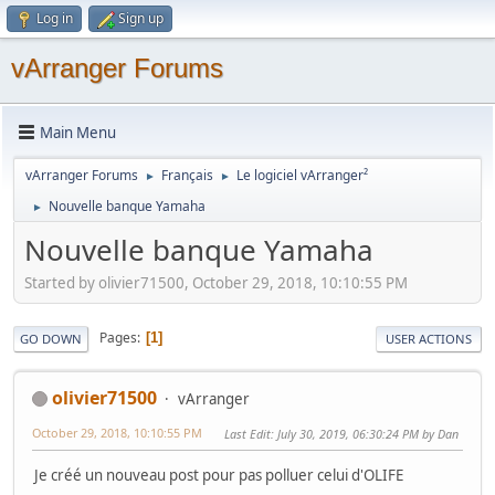
Log in
Sign up
vArranger Forums
Main Menu
vArranger Forums
Français
Le logiciel vArranger²
►
►
Nouvelle banque Yamaha
►
Nouvelle banque Yamaha
Started by olivier71500, October 29, 2018, 10:10:55 PM
Pages
1
GO DOWN
USER ACTIONS
olivier71500
vArranger
October 29, 2018, 10:10:55 PM
Last Edit
: July 30, 2019, 06:30:24 PM by Dan
Je créé un nouveau post pour pas polluer celui d'OLIFE