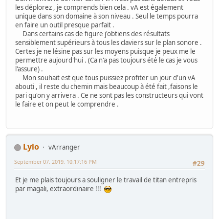
les déplorez , je comprends bien cela . vA est également
unique dans son domaine à son niveau . Seul le temps pourra
en faire un outil presque parfait .
Dans certains cas de figure j'obtiens des résultats
sensiblement supérieurs à tous les claviers sur le plan sonore .
Certes je ne lésine pas sur les moyens puisque je peux me le
permettre aujourd'hui . (Ca n'a pas toujours été le cas je vous
l'assure) .
Mon souhait est que tous puissiez profiter un jour d'un vA
abouti , il reste du chemin mais beaucoup à été fait ,faisons le
pari qu'on y arrivera . Ce ne sont pas les constructeurs qui vont
le faire et on peut le comprendre .
Lylo
vArranger
September 07, 2019, 10:17:16 PM
#29
Et je me plais toujours a souligner le travail de titan entrepris
par magali, extraordinaire !!!