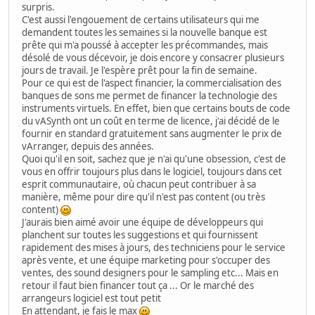
surpris.
C'est aussi l'engouement de certains utilisateurs qui me
demandent toutes les semaines si la nouvelle banque est
prête qui m'a poussé à accepter les précommandes, mais
désolé de vous décevoir, je dois encore y consacrer plusieurs
jours de travail. Je l'espère prêt pour la fin de semaine.
Pour ce qui est de l'aspect financier, la commercialisation des
banques de sons me permet de financer la technologie des
instruments virtuels. En effet, bien que certains bouts de code
du vASynth ont un coût en terme de licence, j'ai décidé de le
fournir en standard gratuitement sans augmenter le prix de
vArranger, depuis des années.
Quoi qu'il en soit, sachez que je n'ai qu'une obsession, c'est de
vous en offrir toujours plus dans le logiciel, toujours dans cet
esprit communautaire, où chacun peut contribuer à sa
manière, même pour dire qu'il n'est pas content (ou très
content)
J'aurais bien aimé avoir une équipe de développeurs qui
planchent sur toutes les suggestions et qui fournissent
rapidement des mises à jours, des techniciens pour le service
après vente, et une équipe marketing pour s'occuper des
ventes, des sound designers pour le sampling etc... Mais en
retour il faut bien financer tout ça ... Or le marché des
arrangeurs logiciel est tout petit
En attendant, je fais le max