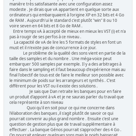
manière très satisfaisante avec une configuration assez
modeste . Je dirais que vA appartient en quelque sorte aux
ordinateurs qui embarquaient à l'origine XP en 32 bits et 4 Go
de RAM . Aujourdh'ui le standard c'est plutôt "win" 8 ou 10
voire seven en 64 bits et 8 Go de RAM .
Entre temps vA à accepté de mieux en mieux les VST (i) et n'a
pas à rougir de ses perfos à ce niveau .
La capacité de vA de lire les 5 formats de styles en font un
must et il n'existe pas de concurrence à ce jour.
Le problème de la qualité des sons vient en partie de la
taille des samples et du nombre . Une méga-voice peut
embarquer 500 samples par exemple. Il y a des arbitrages à
faire dans le sampling et il faut beaucoup d'expérience mais au
final l'obectif de tous est de faire le meilleur son possible avec
le minimum de poids sur les arrangeurs et synthés . C'est
différent pour les VST ou il existe des solutions .
Je sais que Dan retraite les banques pour en faire
un produit d'appoint à vA et je ne saurais parler du travail que
cela représente à son niveau
Quoi qu'il en soit pour ce qui me concerne dans
l'élaboration des banques ,il s'agit plutôt de savoir ce qui
pourrait convenir au plus grand nombre . Ensuite c'est une
question de gestion plus que de travail supplémentaire à
effectuer . La banque Génos pourrait s'approcher des 4 Go .
On pourrait enlever quelques sons mais le poids baisserait