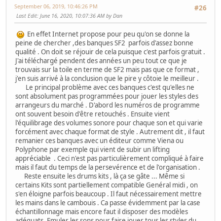
September 06, 2019, 10:46:26 PM
#26
Last Edit
: June 16, 2020, 10:07:36 AM by Dan
En effet Internet propose pour peu qu'on se donne la
peine de chercher ,des banques SF2 parfois d'assez bonne
qualité . On doit se réjouir de cela puisque c'est parfois gratuit .
J'ai téléchargé pendent des années un peu tout ce que je
trouvais sur la toile en terme de SF2 mais pas que ce format ,
j'en suis arrivé à la conclusion que le pire y côtoie le meilleur .
Le principal problème avec ces banques c'est qu'elles ne
sont absolument pas programmées pour jouer les styles des
arrangeurs du marché . D'abord les numéros de programme
ont souvent besoin d'être retouchés . Ensuite vient
l'équilibrage des volumes sonore pour chaque son et qui varie
forcément avec chaque format de style . Autrement dit , il faut
remanier ces banques avec un éditeur comme Viena ou
Polyphone par exemple qui vient de subir un lifting
appréciable . Ceci n'est pas particulièrement compliqué à faire
mais il faut du temps de la persevérence et de l'organisation .
Reste ensuite les drums kits , là ça se gâte ... Même si
certains Kits sont partiellement compatible Genéral midi , on
s'en éloigne parfois beaucoup . Il faut nécessairement mettre
les mains dans le cambouis . Ca passe évidemment par la case
échantillonnage mais encore faut il disposer des modèles
adéquats .Emuler les sons pour faire jouer tous les styles du