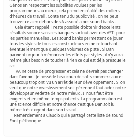
Génos en respectant les subtilités voulues par les
programmeurs au mieux ,cela prend en réalité des milliers
d'heures de travail . Conte tenu du public visé , on ne peut
trouver cela en dehors de vA associé a nos sound banks .
Cela étant rappelé il reste possible d'obtenir d'excellents
résultats sonore sans ces banques surtout avec des VSTi pour
les parties manuelles . Les sound banks permettent de jouer
tous les styles de tous les constructeurs en ne retouchant
éventuellement que quelques volumes de piste . Si Dan
parvient un jour à mémoriser les effets par styles , il n'y aura
même plus besoin de toucher à rien ce qui est déja presque le
cas.
vA ne cesse de progresser et cela ne devrait pas changer
dans l'avenir . Je possède beaucoup de softs commerciaux et
beaucoup trop ont vu un arrêt de leur développement . Si on
veut que notre investissement soit pérenne il faut aider notre
développeur vedette de notre mieux . Il nous faut être
exigents et en même temps patients .La programmation est
une science difficile et notre chance c'est que Dan soit lui
même très exigent dans son travail .
Remerciement à Claudio qui a partagé cette liste de sound
Font pléthorique