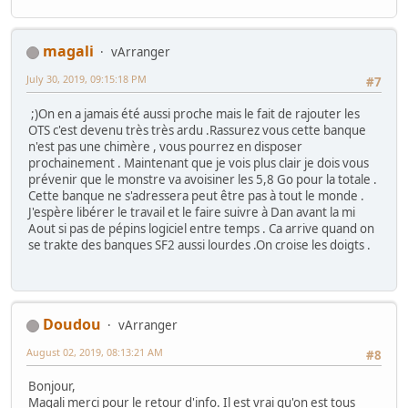
magali
vArranger
July 30, 2019, 09:15:18 PM
#7
;)On en a jamais été aussi proche mais le fait de rajouter les
OTS c'est devenu très très ardu .Rassurez vous cette banque
n'est pas une chimère , vous pourrez en disposer
prochainement . Maintenant que je vois plus clair je dois vous
prévenir que le monstre va avoisiner les 5,8 Go pour la totale .
Cette banque ne s'adressera peut être pas à tout le monde .
J'espère libérer le travail et le faire suivre à Dan avant la mi
Aout si pas de pépins logiciel entre temps . Ca arrive quand on
se trakte des banques SF2 aussi lourdes .On croise les doigts .
Doudou
vArranger
August 02, 2019, 08:13:21 AM
#8
Bonjour,
Magali merci pour le retour d'info. Il est vrai qu'on est tous