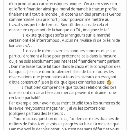
d'un produit aux caractéristiques unique . On à rien sans rien
et l'effort financier ainsi que moral demandé à chacun profite
finalement à tout le monde .J'ai obtenu un des premiers Genos
commercialisé (au prix fort ) pour pouvoir me mettre au
travail sans perte de temps . Bientôt deux ans de cela et
encore en repartant de la banque du T4 , imaginez le taf .
Il existe quelques softs arrangeurs sur le marché
certain ont été interrompus . Aucun ne rivalise ni de près ni de
loin avec vA .
Il en va de même avec les banques sonores et je suis
particulièrement à l'aise pour prétendre cela dans la mesure
ou je ne suis absolument pas interessé financièrement parlant
. Dan me laisse toute latitude dans le choix et la conception des
banques . Je reste donc totalement libre de faire toutes les
observations que je souhaites à tous les niveaux en essayant
d'être constructif (Bon je dis quelques conneries aussi
)
Il faut bien comprendre que toutes relations dès lors
qu'elles ont un caractère commercial peuvent entraîner une
certaine partialité .
Par exemple pour avoir quasiment étudié tous les numéros de
la revue "Keyboards magazine" . J'ai vu les contorsions
(obligées parfois) des testeurs .
Pour moi pas question de cela , j'ai démarré des dizaines de
milliers de fois vA et je vois les progrès au fur et à mesure que
Dan m'envoi le dernier carat . vA n'est pas sans défaut et vous