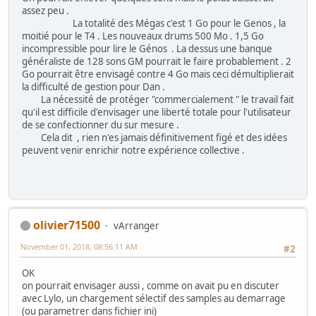
assez peu .
La totalité des Mégas c'est 1 Go pour le Genos , la
moitié pour le T4 . Les nouveaux drums 500 Mo . 1,5 Go
incompressible pour lire le Génos . La dessus une banque
généraliste de 128 sons GM pourrait le faire probablement . 2
Go pourrait être envisagé contre 4 Go mais ceci démultiplierait
la difficulté de gestion pour Dan .
La nécessité de protéger "commercialement " le travail fait
qu'il est difficile d'envisager une liberté totale pour l'utilisateur
de se confectionner du sur mesure .
Cela dit , rien n'es jamais définitivement figé et des idées
peuvent venir enrichir notre expérience collective .
olivier71500
vArranger
November 01, 2018, 08:56:11 AM
#2
OK
on pourrait envisager aussi , comme on avait pu en discuter
avec Lylo, un chargement sélectif des samples au demarrage
(ou parametrer dans fichier ini)