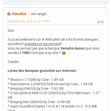
claudio
vArranger
September 06, 2019, 01:42:14 PM
#18
Dan
Il y a actuellement sur le Web plein de très bonnes banques
soundfont
gratuites et qui sonnen
t!
Vous ne pensez pas que la banque
Yamaha Genos
que vous
vendez à
199€
n'est pas trop cher?
Claudio
Listes des banques gratuites sur internet:
* Musica v1.7 (GM) by Cose - 1.84 GB
* Evanessence 2 (GM/GS) final version by Cose - 1.64 GB
* Musyng (GM/GS) by Cose - 1.62 GB
* Crisis General Midi v3.01 (GM/GS) by Chris Maricourt - 1.57
GB
* Musyng Kite (GM/GS) by Cose - 0.99 GB
* Giant Soundfont banks 1-4 v5.8 + drumkits v3.3 - 510 MB
total