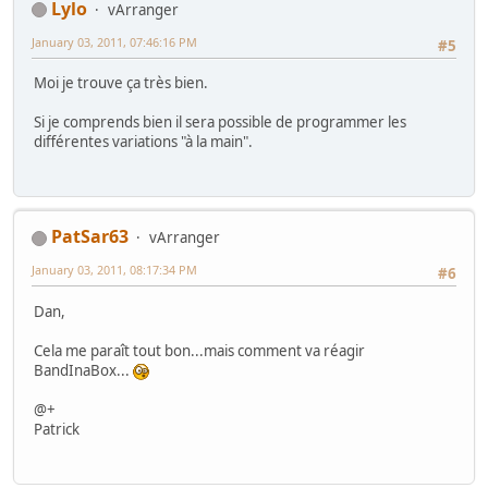
Lylo
vArranger
January 03, 2011, 07:46:16 PM
#5
Moi je trouve ça très bien.
Si je comprends bien il sera possible de programmer les
différentes variations "à la main".
PatSar63
vArranger
January 03, 2011, 08:17:34 PM
#6
Dan,
Cela me paraît tout bon...mais comment va réagir
BandInaBox...
@+
Patrick