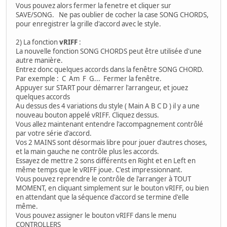
Vous pouvez alors fermer la fenetre et cliquer sur
SAVE/SONG. Ne pas oublier de cocher la case SONG CHORDS,
pour enregistrer la grille d'accord avec le style.
2) La fonction
vRIFF
:
La nouvelle fonction SONG CHORDS peut être utilisée d'une
autre manière.
Entrez donc quelques accords dans la fenêtre SONG CHORD.
Par exemple : C Am F G... Fermer la fenêtre.
Appuyer sur START pour démarrer l'arrangeur, et jouez
quelques accords
Au dessus des 4 variations du style ( Main A B C D ) il y a une
nouveau bouton appelé vRIFF. Cliquez dessus.
Vous allez maintenant entendre l'accompagnement contrôlé
par votre série d'accord.
Vos 2 MAINS sont désormais libre pour jouer d'autres choses,
et la main gauche ne contrôle plus les accords.
Essayez de mettre 2 sons différents en Right et en Left en
même temps que le vRIFF joue. C'est impressionnant.
Vous pouvez reprendre le contrôle de l'arranger à TOUT
MOMENT, en cliquant simplement sur le bouton vRIFF, ou bien
en attendant que la séquence d'accord se termine d'elle
même.
Vous pouvez assigner le bouton vRIFF dans le menu
CONTROLLERS