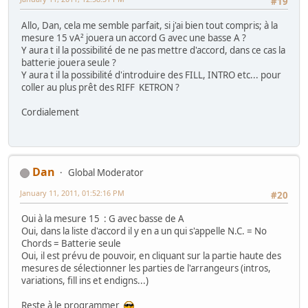
#19
Allo, Dan, cela me semble parfait, si j'ai bien tout compris; à la
mesure 15 vA² jouera un accord G avec une basse A ?
Y aura t il la possibilité de ne pas mettre d'accord, dans ce cas la
batterie jouera seule ?
Y aura t il la possibilité d'introduire des FILL, INTRO etc... pour
coller au plus prêt des RIFF KETRON ?
Cordialement
Dan
Global Moderator
January 11, 2011, 01:52:16 PM
#20
Oui à la mesure 15 : G avec basse de A
Oui, dans la liste d'accord il y en a un qui s'appelle N.C. = No
Chords = Batterie seule
Oui, il est prévu de pouvoir, en cliquant sur la partie haute des
mesures de sélectionner les parties de l'arrangeurs (intros,
variations, fill ins et endigns...)
Reste à le programmer