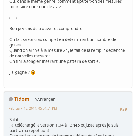
Ou, dans le même genre, comment ajoute t-on des mesures
pour faire une song de a à z
(....)
Bon je viens de trouver et comprendre.
On fait sa song au complet en déterminant un nombre de
grilles.
Quand on arrive à la mesure 24, le fait de la remplir déclenche
de nouvelles mesures.
On fini la song en insérant une pattern de sortie.
J'ai gagné ?
Tidom
vArranger
February 15, 2011, 05:51:51 PM
#39
Salut
J'ai téléchargé la version 1.04 à 13h45 et juste après je suis
parti à ma répétition!
Espérant avoir un peu de temps en début de répet pour