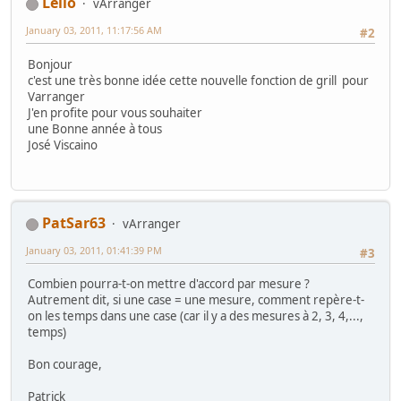
Leilo
vArranger
January 03, 2011, 11:17:56 AM
#2
Bonjour
c'est une très bonne idée cette nouvelle fonction de grill pour
Varranger
J'en profite pour vous souhaiter
une Bonne année à tous
José Viscaino
PatSar63
vArranger
January 03, 2011, 01:41:39 PM
#3
Combien pourra-t-on mettre d'accord par mesure ?
Autrement dit, si une case = une mesure, comment repère-t-
on les temps dans une case (car il y a des mesures à 2, 3, 4,...,
temps)
Bon courage,
Patrick