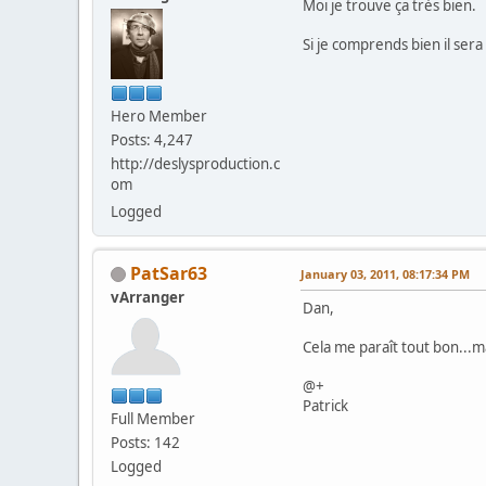
Moi je trouve ça très bien.
Si je comprends bien il sera
Hero Member
Posts: 4,247
http://deslysproduction.c
om
Logged
PatSar63
January 03, 2011, 08:17:34 PM
vArranger
Dan,
Cela me paraît tout bon...
@+
Patrick
Full Member
Posts: 142
Logged