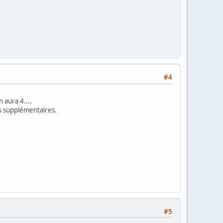
#4
n aura 4....
ns supplémentaires.
#5