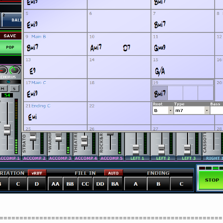
========================================================