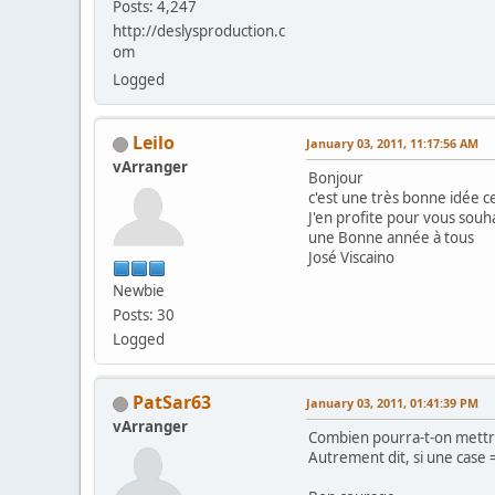
Posts: 4,247
http://deslysproduction.c
om
Logged
Leilo
January 03, 2011, 11:17:56 AM
vArranger
Bonjour
c'est une très bonne idée c
J'en profite pour vous souh
une Bonne année à tous
José Viscaino
Newbie
Posts: 30
Logged
PatSar63
January 03, 2011, 01:41:39 PM
vArranger
Combien pourra-t-on mettr
Autrement dit, si une case 