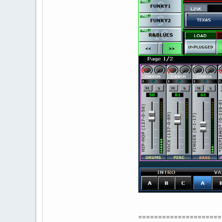
=====================