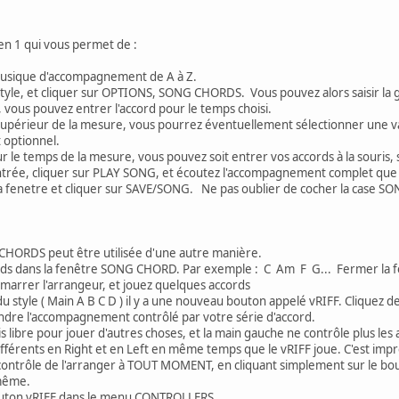
 en 1 qui vous permet de :
usique d'accompagnement de A à Z.
tyle, et cliquer sur OPTIONS, SONG CHORDS. Vous pouvez alors saisir la gri
 vous pouvez entrer l'accord pour le temps choisi.
 supérieur de la mesure, vous pourrez éventuellement sélectionner une varia
t optionnel.
ur le temps de la mesure, vous pouvez soit entrer vos accords à la souris, 
 entrée, cliquer sur PLAY SONG, et écoutez l'accompagnement complet que
 fenetre et cliquer sur SAVE/SONG. Ne pas oublier de cocher la case SON
CHORDS peut être utilisée d'une autre manière.
rds dans la fenêtre SONG CHORD. Par exemple : C Am F G... Fermer la f
arrer l'arrangeur, et jouez quelques accords
u style ( Main A B C D ) il y a une nouveau bouton appelé vRIFF. Cliquez d
ndre l'accompagnement contrôlé par votre série d'accord.
libre pour jouer d'autres choses, et la main gauche ne contrôle plus les 
fférents en Right et en Left en même temps que le vRIFF joue. C'est imp
ontrôle de l'arranger à TOUT MOMENT, en cliquant simplement sur le bou
 même.
outon vRIFF dans le menu CONTROLLERS