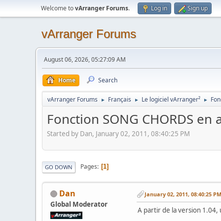
Welcome to
vArranger Forums
.
Log in
Sign up
vArranger Forums
August 06, 2026, 05:27:09 AM
Home
Search
vArranger Forums
Français
Le logiciel vArranger²
Fon
►
►
►
Fonction SONG CHORDS en av
Started by Dan, January 02, 2011, 08:40:25 PM
Pages
1
GO DOWN
Dan
January 02, 2011, 08:40:25 P
Global Moderator
A partir de la version 1.04