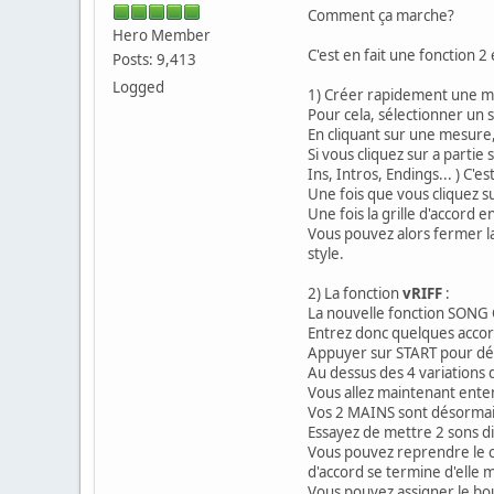
Comment ça marche?
Hero Member
C'est en fait une fonction 2
Posts: 9,413
Logged
1) Créer rapidement une m
Pour cela, sélectionner un s
En cliquant sur une mesure,
Si vous cliquez sur a partie
Ins, Intros, Endings... ) C'es
Une fois que vous cliquez s
Une fois la grille d'accord
Vous pouvez alors fermer la
style.
2) La fonction
vRIFF
:
La nouvelle fonction SONG 
Entrez donc quelques acco
Appuyer sur START pour dém
Au dessus des 4 variations d
Vous allez maintenant ente
Vos 2 MAINS sont désormais 
Essayez de mettre 2 sons di
Vous pouvez reprendre le c
d'accord se termine d'elle
Vous pouvez assigner le b