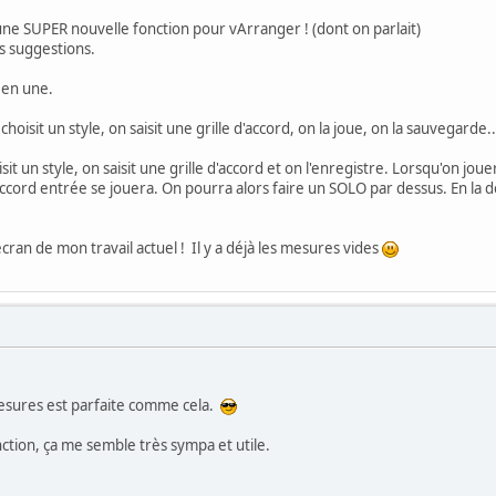
 une SUPER nouvelle fonction pour vArranger ! (dont on parlait)
s suggestions.
 en une.
choisit un style, on saisit une grille d'accord, on la joue, on la sauvegard
isit un style, on saisit une grille d'accord et on l'enregistre. Lorsqu'on jo
 d'accord entrée se jouera. On pourra alors faire un SOLO par dessus. En la
.
écran de mon travail actuel ! Il y a déjà les mesures vides
esures est parfaite comme cela.
tion, ça me semble très sympa et utile.