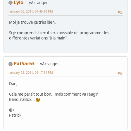
Lylo
vArranger
January 03, 2011, 07:46:16 PM
#5
Moi je trouve ça très bien.
Si je comprends bien il sera possible de programmer les
différentes variations "à la main".
PatSar63
vArranger
January 03, 2011, 08:17:34 PM
#6
Dan,
Cela me paraît tout bon...mais comment va réagir
BandInaBox...
@+
Patrick