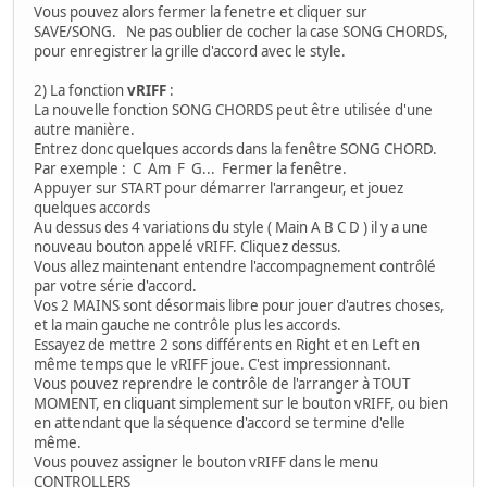
Vous pouvez alors fermer la fenetre et cliquer sur
SAVE/SONG. Ne pas oublier de cocher la case SONG CHORDS,
pour enregistrer la grille d'accord avec le style.
2) La fonction
vRIFF
:
La nouvelle fonction SONG CHORDS peut être utilisée d'une
autre manière.
Entrez donc quelques accords dans la fenêtre SONG CHORD.
Par exemple : C Am F G... Fermer la fenêtre.
Appuyer sur START pour démarrer l'arrangeur, et jouez
quelques accords
Au dessus des 4 variations du style ( Main A B C D ) il y a une
nouveau bouton appelé vRIFF. Cliquez dessus.
Vous allez maintenant entendre l'accompagnement contrôlé
par votre série d'accord.
Vos 2 MAINS sont désormais libre pour jouer d'autres choses,
et la main gauche ne contrôle plus les accords.
Essayez de mettre 2 sons différents en Right et en Left en
même temps que le vRIFF joue. C'est impressionnant.
Vous pouvez reprendre le contrôle de l'arranger à TOUT
MOMENT, en cliquant simplement sur le bouton vRIFF, ou bien
en attendant que la séquence d'accord se termine d'elle
même.
Vous pouvez assigner le bouton vRIFF dans le menu
CONTROLLERS