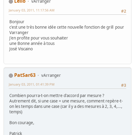
Leilo
vArranger
January 03, 2011, 11:17:56 AM
#2
Bonjour
c'est une très bonne idée cette nouvelle fonction de grill pour
Varranger
J'en profite pour vous souhaiter
une Bonne année à tous
José Viscaino
PatSar63
vArranger
January 03, 2011, 01:41:39 PM
#3
Combien pourra-t-on mettre d'accord par mesure ?
Autrement dit, si une case = une mesure, comment repère-t-
on les temps dans une case (car il y a des mesures à 2, 3, 4,...,
temps)
Bon courage,
Patrick