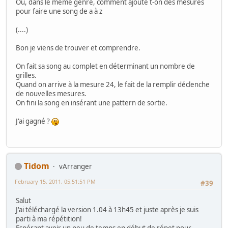
Ou, dans le même genre, comment ajoute t-on des mesures
pour faire une song de a à z
(....)
Bon je viens de trouver et comprendre.
On fait sa song au complet en déterminant un nombre de
grilles.
Quand on arrive à la mesure 24, le fait de la remplir déclenche
de nouvelles mesures.
On fini la song en insérant une pattern de sortie.
J'ai gagné ?
Tidom
vArranger
February 15, 2011, 05:51:51 PM
#39
Salut
J'ai téléchargé la version 1.04 à 13h45 et juste après je suis
parti à ma répétition!
Espérant avoir un peu de temps en début de répet pour