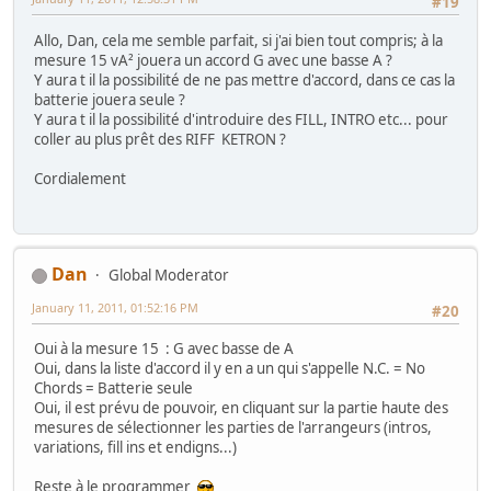
#19
Allo, Dan, cela me semble parfait, si j'ai bien tout compris; à la
mesure 15 vA² jouera un accord G avec une basse A ?
Y aura t il la possibilité de ne pas mettre d'accord, dans ce cas la
batterie jouera seule ?
Y aura t il la possibilité d'introduire des FILL, INTRO etc... pour
coller au plus prêt des RIFF KETRON ?
Cordialement
Dan
Global Moderator
January 11, 2011, 01:52:16 PM
#20
Oui à la mesure 15 : G avec basse de A
Oui, dans la liste d'accord il y en a un qui s'appelle N.C. = No
Chords = Batterie seule
Oui, il est prévu de pouvoir, en cliquant sur la partie haute des
mesures de sélectionner les parties de l'arrangeurs (intros,
variations, fill ins et endigns...)
Reste à le programmer