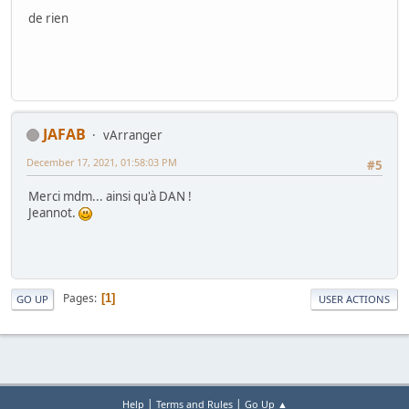
de rien
JAFAB
vArranger
December 17, 2021, 01:58:03 PM
#5
Merci mdm... ainsi qu'à DAN !
Jeannot.
Pages
1
GO UP
USER ACTIONS
|
|
Help
Terms and Rules
Go Up ▲