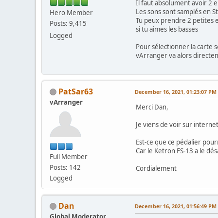
Il faut absolument avoir 2 
Les sons sont samplés en Ste
Hero Member
Tu peux prendre 2 petites e
Posts: 9,415
si tu aimes les basses
Logged
Pour sélectionner la carte 
vArranger va alors directem
PatSar63
December 16, 2021, 01:23:07 PM
vArranger
Merci Dan,
Je viens de voir sur intern
Est-ce que ce pédalier pourr
Car le Ketron FS-13 a le dé
Full Member
Posts: 142
Cordialement
Logged
Dan
December 16, 2021, 01:56:49 PM
Global Moderator