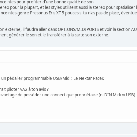
enceintes pour profiter d'une bonne qualité de son
reo pour la plupart, et les styles utilisent aussi la stereo pour spatialiser
nceintes genre Presonus Eris XT 5 pouces si tu n'as pas de place, éventu
son externe, il faudra aller dans OPTIONS/MIDIPORTS et voir la section A
ent générer le son et le transférer à la carte son externe.
et un pédalier programmable USB/Midi : Le Nektar Pacer.
ait piloter vA2 à ton avis ?
savantage de posséder une connectique propriétaire (ni DIN Midi ni USB).