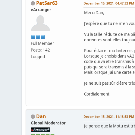
PatSar63
December 15, 2021, 04:47:32 PM
vArranger
Merci Dan,
J'espère que tu ne m'en vou
Vu la taille réduite de ma p
enceintes vont-elles toujour
Full Member
Posts: 142
Pour éclairer ma lanterne, 
Lorsque je choisis dans vA2
Logged
code qui va être transmis à 
puis qui sera transmis à la s
Mais lorsque j'ai une carte 
Je ne suis pas sûr d'être très
Cordialement
Dan
December 15, 2021, 11:18:53 PM
Global Moderator
Je pense que la Motu est tr