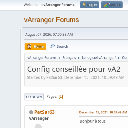
Welcome to
vArranger Forums
.
Log in
Sign up
vArranger Forums
August 07, 2026, 07:00:38 AM
Home
Search
vArranger Forums
Français
Le logiciel vArranger²
Con
►
►
►
Config conseillée pour vA2
Started by PatSar63, December 15, 2021, 10:59:49 AM
Pages
1
GO DOWN
PatSar63
December 15, 2021, 10:59:49 AM
vArranger
Bonjour à tous,