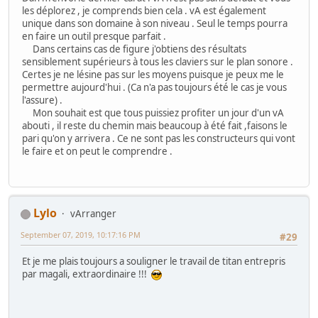
les déplorez , je comprends bien cela . vA est également
unique dans son domaine à son niveau . Seul le temps pourra
en faire un outil presque parfait .
Dans certains cas de figure j'obtiens des résultats
sensiblement supérieurs à tous les claviers sur le plan sonore .
Certes je ne lésine pas sur les moyens puisque je peux me le
permettre aujourd'hui . (Ca n'a pas toujours été le cas je vous
l'assure) .
Mon souhait est que tous puissiez profiter un jour d'un vA
abouti , il reste du chemin mais beaucoup à été fait ,faisons le
pari qu'on y arrivera . Ce ne sont pas les constructeurs qui vont
le faire et on peut le comprendre .
Lylo
vArranger
September 07, 2019, 10:17:16 PM
#29
Et je me plais toujours a souligner le travail de titan entrepris
par magali, extraordinaire !!!