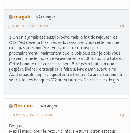
magali
vArranger
July 30, 2019, 09:15:18 PM
#7
;)On en a jamais été aussi proche mais le fait de rajouter les
OTS c'est devenu très très ardu .Rassurez vous cette banque
n'est pas une chimère , vous pourrez en disposer
prochainement . Maintenant que je vois plus clair je dois vous
prévenir que le monstre va avoisiner les 5,8 Go pour la totale .
Cette banque ne s'adressera peut être pas à tout le monde .
J'espère libérer le travail et le faire suivre à Dan avant la mi
Aout si pas de pépins logiciel entre temps . Ca arrive quand on
se trakte des banques SF2 aussi lourdes .On croise les doigts .
Doudou
vArranger
August 02, 2019, 08:13:21 AM
#8
Bonjour,
Magali merci pour le retour d'info. Il est vrai qu'on est tous