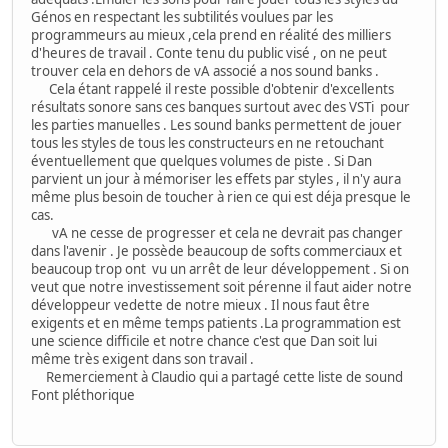
Génos en respectant les subtilités voulues par les
programmeurs au mieux ,cela prend en réalité des milliers
d'heures de travail . Conte tenu du public visé , on ne peut
trouver cela en dehors de vA associé a nos sound banks .
Cela étant rappelé il reste possible d'obtenir d'excellents
résultats sonore sans ces banques surtout avec des VSTi pour
les parties manuelles . Les sound banks permettent de jouer
tous les styles de tous les constructeurs en ne retouchant
éventuellement que quelques volumes de piste . Si Dan
parvient un jour à mémoriser les effets par styles , il n'y aura
même plus besoin de toucher à rien ce qui est déja presque le
cas.
vA ne cesse de progresser et cela ne devrait pas changer
dans l'avenir . Je possède beaucoup de softs commerciaux et
beaucoup trop ont vu un arrêt de leur développement . Si on
veut que notre investissement soit pérenne il faut aider notre
développeur vedette de notre mieux . Il nous faut être
exigents et en même temps patients .La programmation est
une science difficile et notre chance c'est que Dan soit lui
même très exigent dans son travail .
Remerciement à Claudio qui a partagé cette liste de sound
Font pléthorique