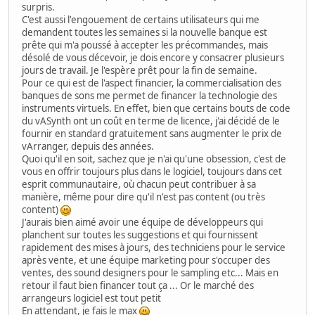
surpris.
C'est aussi l'engouement de certains utilisateurs qui me
demandent toutes les semaines si la nouvelle banque est
prête qui m'a poussé à accepter les précommandes, mais
désolé de vous décevoir, je dois encore y consacrer plusieurs
jours de travail. Je l'espère prêt pour la fin de semaine.
Pour ce qui est de l'aspect financier, la commercialisation des
banques de sons me permet de financer la technologie des
instruments virtuels. En effet, bien que certains bouts de code
du vASynth ont un coût en terme de licence, j'ai décidé de le
fournir en standard gratuitement sans augmenter le prix de
vArranger, depuis des années.
Quoi qu'il en soit, sachez que je n'ai qu'une obsession, c'est de
vous en offrir toujours plus dans le logiciel, toujours dans cet
esprit communautaire, où chacun peut contribuer à sa
manière, même pour dire qu'il n'est pas content (ou très
content)
J'aurais bien aimé avoir une équipe de développeurs qui
planchent sur toutes les suggestions et qui fournissent
rapidement des mises à jours, des techniciens pour le service
après vente, et une équipe marketing pour s'occuper des
ventes, des sound designers pour le sampling etc... Mais en
retour il faut bien financer tout ça ... Or le marché des
arrangeurs logiciel est tout petit
En attendant, je fais le max