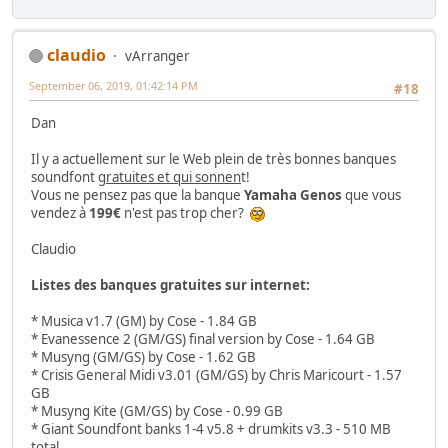
claudio
vArranger
September 06, 2019, 01:42:14 PM
#18
Dan
Il y a actuellement sur le Web plein de très bonnes banques
soundfont
gratuites et qui sonnen
t!
Vous ne pensez pas que la banque
Yamaha Genos
que vous
vendez à
199€
n'est pas trop cher?
Claudio
Listes des banques gratuites sur internet:
* Musica v1.7 (GM) by Cose - 1.84 GB
* Evanessence 2 (GM/GS) final version by Cose - 1.64 GB
* Musyng (GM/GS) by Cose - 1.62 GB
* Crisis General Midi v3.01 (GM/GS) by Chris Maricourt - 1.57
GB
* Musyng Kite (GM/GS) by Cose - 0.99 GB
* Giant Soundfont banks 1-4 v5.8 + drumkits v3.3 - 510 MB
total