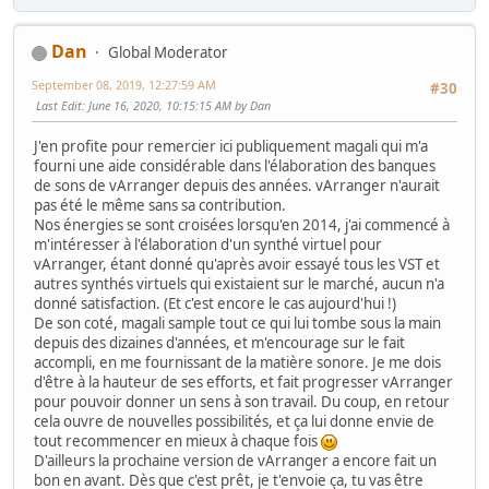
Dan
Global Moderator
September 08, 2019, 12:27:59 AM
#30
Last Edit
: June 16, 2020, 10:15:15 AM by Dan
J'en profite pour remercier ici publiquement magali qui m'a
fourni une aide considérable dans l'élaboration des banques
de sons de vArranger depuis des années. vArranger n'aurait
pas été le même sans sa contribution.
Nos énergies se sont croisées lorsqu'en 2014, j'ai commencé à
m'intéresser à l'élaboration d'un synthé virtuel pour
vArranger, étant donné qu'après avoir essayé tous les VST et
autres synthés virtuels qui existaient sur le marché, aucun n'a
donné satisfaction. (Et c'est encore le cas aujourd'hui !)
De son coté, magali sample tout ce qui lui tombe sous la main
depuis des dizaines d'années, et m'encourage sur le fait
accompli, en me fournissant de la matière sonore. Je me dois
d'être à la hauteur de ses efforts, et fait progresser vArranger
pour pouvoir donner un sens à son travail. Du coup, en retour
cela ouvre de nouvelles possibilités, et ça lui donne envie de
tout recommencer en mieux à chaque fois
D'ailleurs la prochaine version de vArranger a encore fait un
bon en avant. Dès que c'est prêt, je t'envoie ça, tu vas être