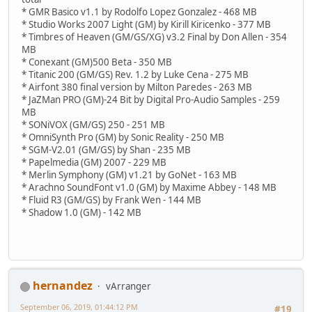
* GMR Basico v1.1 by Rodolfo Lopez Gonzalez - 468 MB
* Studio Works 2007 Light (GM) by Kirill Kiricenko - 377 MB
* Timbres of Heaven (GM/GS/XG) v3.2 Final by Don Allen - 354
MB
* Conexant (GM)500 Beta - 350 MB
* Titanic 200 (GM/GS) Rev. 1.2 by Luke Cena - 275 MB
* Airfont 380 final version by Milton Paredes - 263 MB
* JaZMan PRO (GM)-24 Bit by Digital Pro-Audio Samples - 259
MB
* SONiVOX (GM/GS) 250 - 251 MB
* OmniSynth Pro (GM) by Sonic Reality - 250 MB
* SGM-V2.01 (GM/GS) by Shan - 235 MB
* Papelmedia (GM) 2007 - 229 MB
* Merlin Symphony (GM) v1.21 by GoNet - 163 MB
* Arachno SoundFont v1.0 (GM) by Maxime Abbey - 148 MB
* Fluid R3 (GM/GS) by Frank Wen - 144 MB
* Shadow 1.0 (GM) - 142 MB
hernandez
vArranger
September 06, 2019, 01:44:12 PM
#19