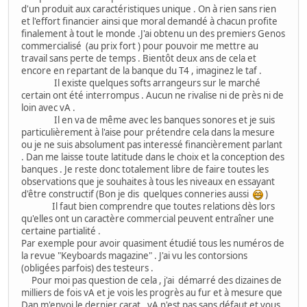
d'un produit aux caractéristiques unique . On à rien sans rien
et l'effort financier ainsi que moral demandé à chacun profite
finalement à tout le monde .J'ai obtenu un des premiers Genos
commercialisé (au prix fort ) pour pouvoir me mettre au
travail sans perte de temps . Bientôt deux ans de cela et
encore en repartant de la banque du T4 , imaginez le taf .
Il existe quelques softs arrangeurs sur le marché
certain ont été interrompus . Aucun ne rivalise ni de près ni de
loin avec vA .
Il en va de même avec les banques sonores et je suis
particulièrement à l'aise pour prétendre cela dans la mesure
ou je ne suis absolument pas interessé financièrement parlant
. Dan me laisse toute latitude dans le choix et la conception des
banques . Je reste donc totalement libre de faire toutes les
observations que je souhaites à tous les niveaux en essayant
d'être constructif (Bon je dis quelques conneries aussi
)
Il faut bien comprendre que toutes relations dès lors
qu'elles ont un caractère commercial peuvent entraîner une
certaine partialité .
Par exemple pour avoir quasiment étudié tous les numéros de
la revue "Keyboards magazine" . J'ai vu les contorsions
(obligées parfois) des testeurs .
Pour moi pas question de cela , j'ai démarré des dizaines de
milliers de fois vA et je vois les progrès au fur et à mesure que
Dan m'envoi le dernier carat . vA n'est pas sans défaut et vous