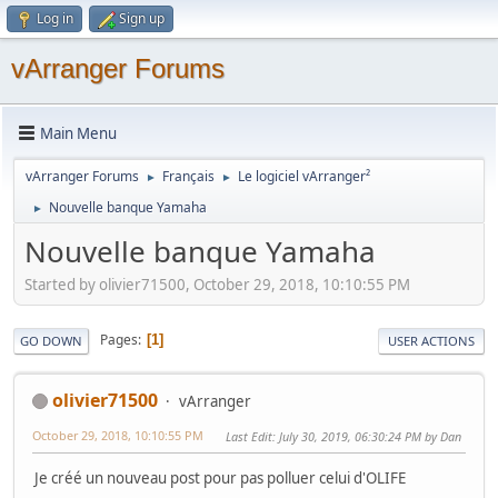
Log in
Sign up
vArranger Forums
Main Menu
vArranger Forums
Français
Le logiciel vArranger²
►
►
Nouvelle banque Yamaha
►
Nouvelle banque Yamaha
Started by olivier71500, October 29, 2018, 10:10:55 PM
Pages
1
GO DOWN
USER ACTIONS
olivier71500
vArranger
October 29, 2018, 10:10:55 PM
Last Edit
: July 30, 2019, 06:30:24 PM by Dan
Je créé un nouveau post pour pas polluer celui d'OLIFE