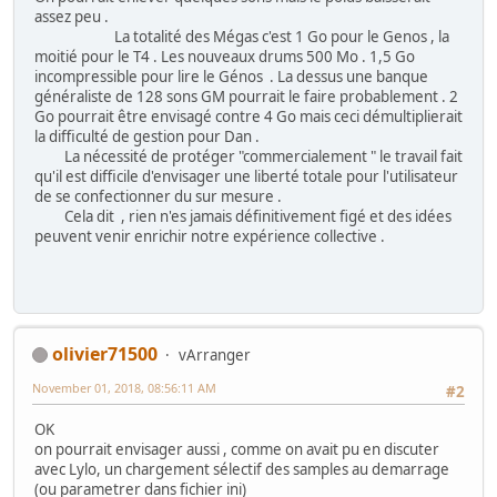
assez peu .
La totalité des Mégas c'est 1 Go pour le Genos , la
moitié pour le T4 . Les nouveaux drums 500 Mo . 1,5 Go
incompressible pour lire le Génos . La dessus une banque
généraliste de 128 sons GM pourrait le faire probablement . 2
Go pourrait être envisagé contre 4 Go mais ceci démultiplierait
la difficulté de gestion pour Dan .
La nécessité de protéger "commercialement " le travail fait
qu'il est difficile d'envisager une liberté totale pour l'utilisateur
de se confectionner du sur mesure .
Cela dit , rien n'es jamais définitivement figé et des idées
peuvent venir enrichir notre expérience collective .
olivier71500
vArranger
November 01, 2018, 08:56:11 AM
#2
OK
on pourrait envisager aussi , comme on avait pu en discuter
avec Lylo, un chargement sélectif des samples au demarrage
(ou parametrer dans fichier ini)