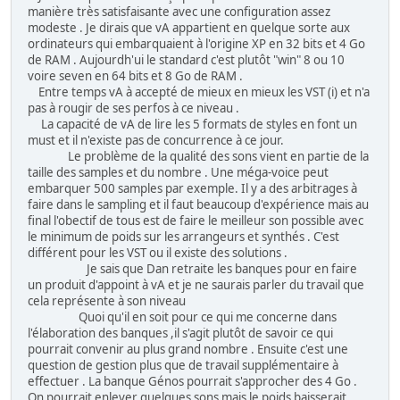
manière très satisfaisante avec une configuration assez
modeste . Je dirais que vA appartient en quelque sorte aux
ordinateurs qui embarquaient à l'origine XP en 32 bits et 4 Go
de RAM . Aujourdh'ui le standard c'est plutôt "win" 8 ou 10
voire seven en 64 bits et 8 Go de RAM .
Entre temps vA à accepté de mieux en mieux les VST (i) et n'a
pas à rougir de ses perfos à ce niveau .
La capacité de vA de lire les 5 formats de styles en font un
must et il n'existe pas de concurrence à ce jour.
Le problème de la qualité des sons vient en partie de la
taille des samples et du nombre . Une méga-voice peut
embarquer 500 samples par exemple. Il y a des arbitrages à
faire dans le sampling et il faut beaucoup d'expérience mais au
final l'obectif de tous est de faire le meilleur son possible avec
le minimum de poids sur les arrangeurs et synthés . C'est
différent pour les VST ou il existe des solutions .
Je sais que Dan retraite les banques pour en faire
un produit d'appoint à vA et je ne saurais parler du travail que
cela représente à son niveau
Quoi qu'il en soit pour ce qui me concerne dans
l'élaboration des banques ,il s'agit plutôt de savoir ce qui
pourrait convenir au plus grand nombre . Ensuite c'est une
question de gestion plus que de travail supplémentaire à
effectuer . La banque Génos pourrait s'approcher des 4 Go .
On pourrait enlever quelques sons mais le poids baisserait