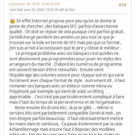
September 06, 2019, 10:46:26 PM
#26
Last Edit
: June 16, 2020, 10:07:36 AM by Dan
En effet Internet propose pour peu qu'on se donne la
peine de chercher ,des banques SF2 parfois d'assez bonne
qualité . On doit se réjouir de cela puisque c'est parfois gratuit .
J'ai téléchargé pendent des années un peu tout ce que je
trouvais sur la toile en terme de SF2 mais pas que ce format ,
j'en suis arrivé à la conclusion que le pire y côtoie le meilleur .
Le principal problème avec ces banques c'est qu'elles ne
sont absolument pas programmées pour jouer les styles des
arrangeurs du marché . D'abord les numéros de programme
ont souvent besoin d'être retouchés . Ensuite vient
l'équilibrage des volumes sonore pour chaque son et qui varie
forcément avec chaque format de style . Autrement dit , il faut
remanier ces banques avec un éditeur comme Viena ou
Polyphone par exemple qui vient de subir un lifting
appréciable . Ceci n'est pas particulièrement compliqué à faire
mais il faut du temps de la persevérence et de l'organisation .
Reste ensuite les drums kits , là ça se gâte ... Même si
certains Kits sont partiellement compatible Genéral midi , on
s'en éloigne parfois beaucoup . Il faut nécessairement mettre
les mains dans le cambouis . Ca passe évidemment par la case
échantillonnage mais encore faut il disposer des modèles
adéquats .Emuler les sons pour faire jouer tous les styles du