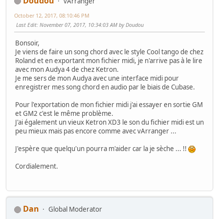
Doudou
vArranger
October 12, 2017, 08:10:46 PM
Last Edit
: November 07, 2017, 10:34:03 AM by Doudou
Bonsoir,
Je viens de faire un song chord avec le style Cool tango de chez
Roland et en exportant mon fichier midi, je n'arrive pas à le lire
avec mon Audya 4 de chez Ketron.
Je me sers de mon Audya avec une interface midi pour
enregistrer mes song chord en audio par le biais de Cubase.
Pour l'exportation de mon fichier midi j'ai essayer en sortie GM
et GM2 c'est le même problème.
J'ai également un vieux Ketron XD3 le son du fichier midi est un
peu mieux mais pas encore comme avec vArranger ...
J'espère que quelqu'un pourra m'aider car la je sèche ... !!
Cordialement.
Dan
Global Moderator