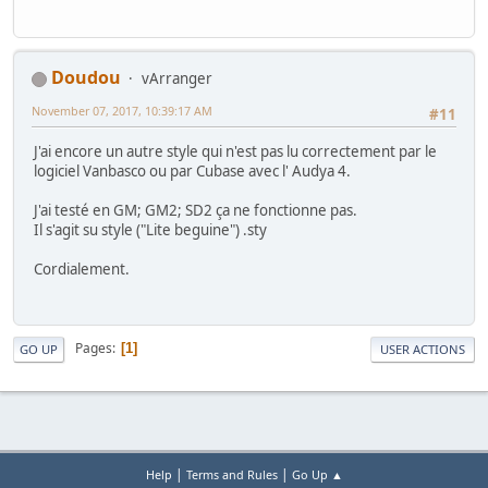
Doudou
vArranger
November 07, 2017, 10:39:17 AM
#11
J'ai encore un autre style qui n'est pas lu correctement par le
logiciel Vanbasco ou par Cubase avec l' Audya 4.
J'ai testé en GM; GM2; SD2 ça ne fonctionne pas.
Il s'agit su style ("Lite beguine") .sty
Cordialement.
Pages
1
GO UP
USER ACTIONS
|
|
Help
Terms and Rules
Go Up ▲