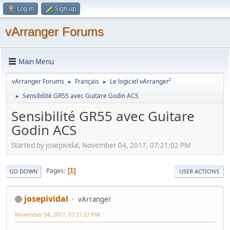
Log in
Sign up
vArranger Forums
Main Menu
vArranger Forums
Français
Le logiciel vArranger²
►
►
Sensibilité GR55 avec Guitare Godin ACS
►
Sensibilité GR55 avec Guitare
Godin ACS
Started by josepividal, November 04, 2017, 07:21:02 PM
Pages
1
GO DOWN
USER ACTIONS
josepividal
vArranger
November 04, 2017, 07:21:02 PM