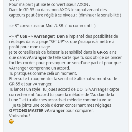
Pour ma part j'utilise le convertisseur AXON .
Dans le GR-55 ou dans mon AXON le signal venant des
capteurs peut être réglé à ce niveau : (diminuer la sensibilité )
=> 3° convertisseur Midi /USB. ( no comment ! )
=> 4° USB => vArranger
:
Dan
a implanté des possibilités de
réglages dans la page "SET UP"<< que j'ai appris à mettre à
profit pour mon usage.
Je te conseillerais de baisser la sensibilité dans le
GR-55
ainsi
que dans
vArranger
de telle sorte que tu sois obligé de pincer
fort les cordes pour provoquer un son d'une part et pour que
vArranger comprenne un accord.
Tu pratiques comme celà un moment.
Et ensuite tu augmentes la sensibilité alternativement sur le
GR-55 et sur vArranger.
Tu lances un style. Tu joues accord de DO . Si vArranger capte
correctement l'accord tu joues la mélodie de "Au clair de la
Lune " et tu alternes accords et mélodie comme tu veux.
Je te joints une copie d'écran concernant mes réglages
OPTIONS MASTER vArranger
pour comparer.
Voili voilou !