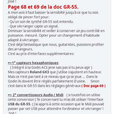
José !
Page 68 et 69 de la doc GR-55.
A mon avis il faut baisser la sensibilté jusqu'à ce que tu sois
obligé de pincer fort pour:
- Qu'un son de synthé GR-55 soit entendu.
- Que vArranger capte un signal .
Diminuer la sensibilté et veiller à conserver un jeu contrôlé en
puissance. mesuré. Opter pour un changement d'habitude
adapté à vArranger.
C'est déjà fantastique que nous, guitaristes, puissions profiter
des arrangeurs.
C'est au prix d'interfaces supplémentaires:
=>1° capteurs hexaphoniques
:
( Intégré à ta Godin ACS jene sais pas si tu peux agir )
Mes capteurs
Roland GK3
que j'utilise s'ajustent en hauteur.
Mais ce n'est pas tant à ce niveau que ça se joue ... Dans la
Godin ils dovent être réglés parfaitement d'usine. Sinon
c'est dans le GR-55 dans les réglages généraux
( Doc page 69 )
=> 2° convertisseurs Audio / Midi
( si toutefois on utilise
cette conversion ) Te concernant tu m'as dit utiliser l'interface
USB du GR-55
. ( J'ai appris à cette occasion que le Midi pouvait
passer par cet USB pour atteindre l'ordinateur et vArranger !
Soit !