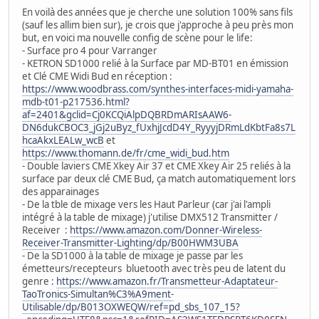
En voilà des années que je cherche une solution 100% sans fils
(sauf les allim bien sur), je crois que j'approche à peu près mon
but, en voici ma nouvelle config de scène pour le life:
- Surface pro 4 pour Varranger
- KETRON SD1000 relié à la Surface par MD-BT01 en émission
et Clé CME Widi Bud en réception :
https://www.woodbrass.com/synthes-interfaces-midi-yamaha-
mdb-t01-p217536.html?
af=2401&gclid=Cj0KCQiAlpDQBRDmARIsAAW6-
DN6dukCBOC3_jGj2uByz_fUxhjJcdD4Y_RyyyjDRmLdKbtFa8s7L
hcaAkxLEALw_wcB
et
https://www.thomann.de/fr/cme_widi_bud.htm
- Double laviers CME Xkey Air 37 et CME Xkey Air 25 reliés à la
surface par deux clé CME Bud, ça match automatiquement lors
des apparainages
- De la tble de mixage vers les Haut Parleur (car j'ai l'ampli
intégré à la table de mixage) j'utilise DMX512 Transmitter /
Receiver :
https://www.amazon.com/Donner-Wireless-
Receiver-Transmitter-Lighting/dp/B00HWM3UBA
- De la SD1000 à la table de mixage je passe par les
émetteurs/recepteurs bluetooth avec très peu de latent du
genre :
https://www.amazon.fr/Transmetteur-Adaptateur-
TaoTronics-Simultan%C3%A9ment-
Utilisable/dp/B013OXWEQW/ref=pd_sbs_107_15?