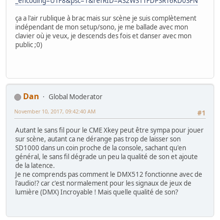
_encoding=UTF8&psc=1&refRID=AS2WS1TFDPSRT6KD0SFN
ça a l'air rublique à brac mais sur scène je suis complètement
indépendant de mon setup/sono, je me ballade avec mon
clavier où je veux, je descends des fois et danser avec mon
public ;0)
Dan
Global Moderator
November 10, 2017, 09:42:40 AM
#1
Autant le sans fil pour le CME Xkey peut être sympa pour jouer
sur scène, autant ca ne dérange pas trop de laisser son
SD1000 dans un coin proche de la console, sachant qu'en
général, le sans fil dégrade un peu la qualité de son et ajoute
de la latence.
Je ne comprends pas comment le DMX512 fonctionne avec de
l'audio!? car c'est normalement pour les signaux de jeux de
lumière (DMX) Incroyable ! Mais quelle qualité de son?