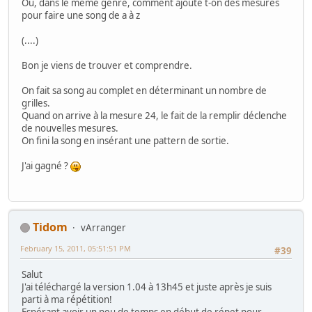
Ou, dans le même genre, comment ajoute t-on des mesures
pour faire une song de a à z
(....)
Bon je viens de trouver et comprendre.
On fait sa song au complet en déterminant un nombre de
grilles.
Quand on arrive à la mesure 24, le fait de la remplir déclenche
de nouvelles mesures.
On fini la song en insérant une pattern de sortie.
J'ai gagné ?
Tidom
vArranger
February 15, 2011, 05:51:51 PM
#39
Salut
J'ai téléchargé la version 1.04 à 13h45 et juste après je suis
parti à ma répétition!
Espérant avoir un peu de temps en début de répet pour