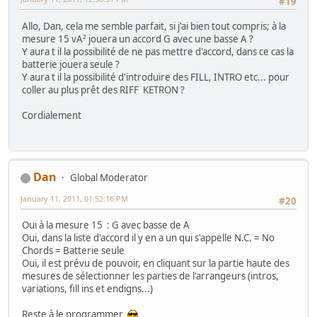
#19
Allo, Dan, cela me semble parfait, si j'ai bien tout compris; à la
mesure 15 vA² jouera un accord G avec une basse A ?
Y aura t il la possibilité de ne pas mettre d'accord, dans ce cas la
batterie jouera seule ?
Y aura t il la possibilité d'introduire des FILL, INTRO etc... pour
coller au plus prêt des RIFF KETRON ?
Cordialement
Dan
Global Moderator
January 11, 2011, 01:52:16 PM
#20
Oui à la mesure 15 : G avec basse de A
Oui, dans la liste d'accord il y en a un qui s'appelle N.C. = No
Chords = Batterie seule
Oui, il est prévu de pouvoir, en cliquant sur la partie haute des
mesures de sélectionner les parties de l'arrangeurs (intros,
variations, fill ins et endigns...)
Reste à le programmer