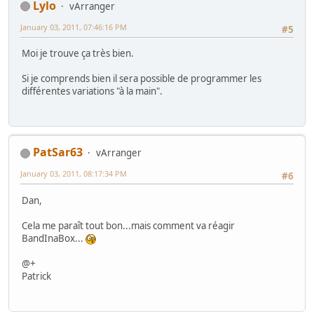
Lylo
vArranger
January 03, 2011, 07:46:16 PM
#5
Moi je trouve ça très bien.
Si je comprends bien il sera possible de programmer les
différentes variations "à la main".
PatSar63
vArranger
January 03, 2011, 08:17:34 PM
#6
Dan,
Cela me paraît tout bon...mais comment va réagir
BandInaBox...
@+
Patrick