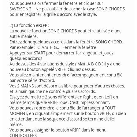
Vous pouvez alors fermer la fenetre et cliquer sur
SAVE/SONG. Ne pas oublier de cocher la case SONG CHORDS,
pour enregistrer la grille d'accord avec le style.
2) La fonction
vRIFF
:
La nouvelle fonction SONG CHORDS peut être utilisée d'une
autre manière.
Entrez donc quelques accords dans la fenêtre SONG CHORD.
Par exemple : C Am F G... Fermer la fenêtre.
Appuyer sur START pour démarrer l'arrangeur, et jouez
quelques accords
Au dessus des 4 variations du style ( Main A B C D ) il y a une
nouveau bouton appelé vRIFF. Cliquez dessus.
Vous allez maintenant entendre l'accompagnement contrôlé
par votre série d'accord.
Vos 2 MAINS sont désormais libre pour jouer d'autres choses,
et la main gauche ne contrôle plus les accords.
Essayez de mettre 2 sons différents en Right et en Left en
même temps que le vRIFF joue. C'est impressionnant.
Vous pouvez reprendre le contrôle de l'arranger à TOUT
MOMENT, en cliquant simplement sur le bouton vRIFF, ou bien
en attendant que la séquence d'accord se termine d'elle
même.
Vous pouvez assigner le bouton vRIFF dans le menu
CONTROLLERS