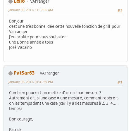
Leilo
vArranger
January 03, 2011, 11:17:56 AM
#2
Bonjour
c'est une très bonne idée cette nouvelle fonction de grill pour
Varranger
J'en profite pour vous souhaiter
une Bonne année à tous
José Viscaino
PatSar63
vArranger
January 03, 2011, 01:41:39 PM
#3
Combien pourra-t-on mettre d'accord par mesure ?
Autrement dit, si une case = une mesure, comment repère-t-
on les temps dans une case (car il y a des mesures à 2, 3, 4,...,
temps)
Bon courage,
Patrick