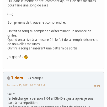
Ou, dans le même genre, comment ajoute t-on des mesures
pour faire une song de a à z
(....)
Bon je viens de trouver et comprendre.
On fait sa song au complet en déterminant un nombre de
grilles.
Quand on arrive à la mesure 24, le fait de la remplir déclenche
de nouvelles mesures.
On fini la song en insérant une pattern de sortie.
J'ai gagné ?
Tidom
vArranger
February 15, 2011, 05:51:51 PM
#39
Salut
J'ai téléchargé la version 1.04 à 13h45 et juste après je suis
parti à ma répétition!
Espérant avoir un peu de temps en début de répet pour