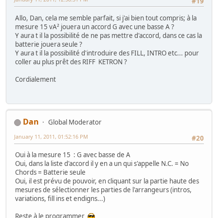
#19
Allo, Dan, cela me semble parfait, si j'ai bien tout compris; à la
mesure 15 vA² jouera un accord G avec une basse A ?
Y aura t il la possibilité de ne pas mettre d'accord, dans ce cas la
batterie jouera seule ?
Y aura t il la possibilité d'introduire des FILL, INTRO etc... pour
coller au plus prêt des RIFF KETRON ?
Cordialement
Dan
Global Moderator
January 11, 2011, 01:52:16 PM
#20
Oui à la mesure 15 : G avec basse de A
Oui, dans la liste d'accord il y en a un qui s'appelle N.C. = No
Chords = Batterie seule
Oui, il est prévu de pouvoir, en cliquant sur la partie haute des
mesures de sélectionner les parties de l'arrangeurs (intros,
variations, fill ins et endigns...)
Reste à le programmer