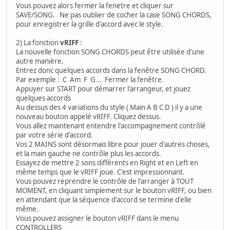
Vous pouvez alors fermer la fenetre et cliquer sur
SAVE/SONG. Ne pas oublier de cocher la case SONG CHORDS,
pour enregistrer la grille d'accord avec le style.
2) La fonction
vRIFF
:
La nouvelle fonction SONG CHORDS peut être utilisée d'une
autre manière.
Entrez donc quelques accords dans la fenêtre SONG CHORD.
Par exemple : C Am F G... Fermer la fenêtre.
Appuyer sur START pour démarrer l'arrangeur, et jouez
quelques accords
Au dessus des 4 variations du style ( Main A B C D ) il y a une
nouveau bouton appelé vRIFF. Cliquez dessus.
Vous allez maintenant entendre l'accompagnement contrôlé
par votre série d'accord.
Vos 2 MAINS sont désormais libre pour jouer d'autres choses,
et la main gauche ne contrôle plus les accords.
Essayez de mettre 2 sons différents en Right et en Left en
même temps que le vRIFF joue. C'est impressionnant.
Vous pouvez reprendre le contrôle de l'arranger à TOUT
MOMENT, en cliquant simplement sur le bouton vRIFF, ou bien
en attendant que la séquence d'accord se termine d'elle
même.
Vous pouvez assigner le bouton vRIFF dans le menu
CONTROLLERS