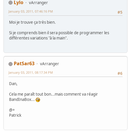
Lylo
vArranger
January 03, 2011, 07:46:16 PM
#5
Moi je trouve ça très bien.
Si je comprends bien il sera possible de programmer les
différentes variations "à la main".
PatSar63
vArranger
January 03, 2011, 08:17:34 PM
#6
Dan,
Cela me paraît tout bon...mais comment va réagir
BandInaBox...
@+
Patrick