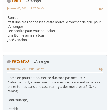
Leilo
vArranger
January 03, 2011, 11:17:56 AM
#2
Bonjour
c'est une très bonne idée cette nouvelle fonction de grill pour
Varranger
J'en profite pour vous souhaiter
une Bonne année à tous
José Viscaino
PatSar63
vArranger
January 03, 2011, 01:41:39 PM
#3
Combien pourra-t-on mettre d'accord par mesure ?
Autrement dit, si une case = une mesure, comment repère-t-
on les temps dans une case (car il y a des mesures à 2, 3, 4,...,
temps)
Bon courage,
Patrick