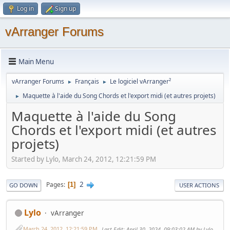
Log in
Sign up
vArranger Forums
Main Menu
vArranger Forums
Français
Le logiciel vArranger²
►
►
Maquette à l'aide du Song Chords et l'export midi (et autres projets)
►
Maquette à l'aide du Song
Chords et l'export midi (et autres
projets)
Started by Lylo, March 24, 2012, 12:21:59 PM
2
Pages
1
GO DOWN
USER ACTIONS
Lylo
vArranger
March 24, 2012, 12:21:59 PM
Last Edit
: April 30, 2024, 09:03:02 AM by Lylo