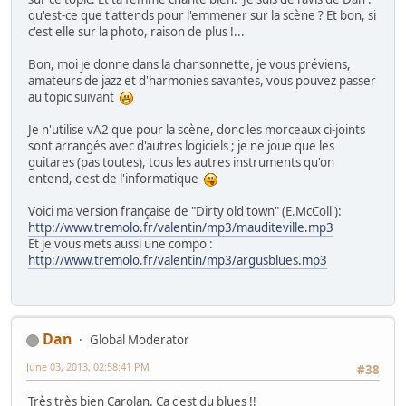
qu'est-ce que t'attends pour l'emmener sur la scène ? Et bon, si
c'est elle sur la photo, raison de plus !...
Bon, moi je donne dans la chansonnette, je vous préviens,
amateurs de jazz et d'harmonies savantes, vous pouvez passer
au topic suivant
Je n'utilise vA2 que pour la scène, donc les morceaux ci-joints
sont arrangés avec d'autres logiciels ; je ne joue que les
guitares (pas toutes), tous les autres instruments qu'on
entend, c'est de l'informatique
Voici ma version française de "Dirty old town" (E.McColl ):
http://www.tremolo.fr/valentin/mp3/mauditeville.mp3
Et je vous mets aussi une compo :
http://www.tremolo.fr/valentin/mp3/argusblues.mp3
Dan
Global Moderator
June 03, 2013, 02:58:41 PM
#38
Très très bien Carolan. Ca c'est du blues !!