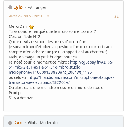
Lylo
vArranger
March 26, 2012, 04:04:47 PM
#4
Merci Dan.
Tu as donc remarqué que le micro sonne pas mal ?
C'est un Rode NT2.
Qui a servit aussi pour les prises d'accordéon.
Je suis en train d'étudier la question d'un micro correct car je
compte m'en acheter un (celui-ci appartient au chanteur).
Mais j'envisage un petit budget pour ça.
J'ai noté pour le moment ce micro :
http://cgi.ebay.fr/ADK-S-
51-mk5-2-s51-a51-a-51-51e-micro-studio-
microphone-/110609123880#ht_2004wt_1185
ou celui-ci :
http://fr.audiofanzine.com/microphone-statique-
transistor/se-electronics/SE2200A/
Ou alors dans une moindre mesure un micro de studio
Prodipe.
S'il y a des avis...
Dan
Global Moderator