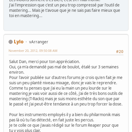
J'ai l'impression que c'est un peu trop compressé par l'outil de
mastering... Mais je t'avoue que je ne sais pas faire mieux que
toi en mastering...
Lylo
vArranger
November 20, 2012, 09:50:08 AM
#20
Salut Dan, merci pour ton appréciation.
Oui, ça m'a demandé pas mal de boulot, étalé sur 3 semaines
environ.
Pour l'avoir publiée sur d'autres forums je crois qu'en fait je me
suis un peu planté niveau mixage, donc je vais le reprendre.
Comme tu penses que j'ai eu la main un peu lourde sur le
mastering je vais voir aussi de ce côté, j'ai de très bons outils de
mastering (T-Racks) mais je suis moins esthète du son que par
le passé et j'ai peut-être tendance à un peu trop forcer la dose.
Pour les instruments employés il y a bien du philarmonik mais
pas là où tu l'as détecté, en fait juste les percus.
Je te colle ce que j'avais rédigé sur le forum Reaper pour que
tu y vois plus clair.