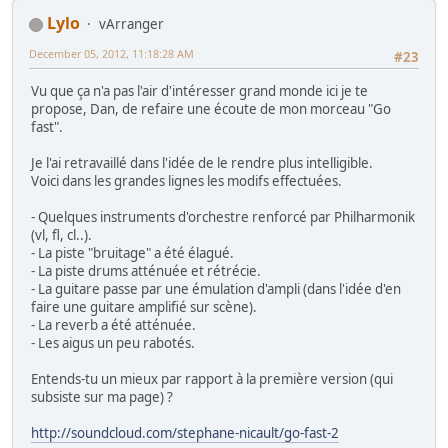
Lylo
vArranger
December 05, 2012, 11:18:28 AM
#23
Vu que ça n'a pas l'air d'intéresser grand monde ici je te
propose, Dan, de refaire une écoute de mon morceau "Go
fast".
Je l'ai retravaillé dans l'idée de le rendre plus intelligible.
Voici dans les grandes lignes les modifs effectuées.
- Quelques instruments d'orchestre renforcé par Philharmonik
(vl, fl, cl..).
- La piste "bruitage" a été élagué.
- La piste drums atténuée et rétrécie.
- La guitare passe par une émulation d'ampli (dans l'idée d'en
faire une guitare amplifié sur scène).
- La reverb a été atténuée.
- Les aigus un peu rabotés.
Entends-tu un mieux par rapport à la première version (qui
subsiste sur ma page) ?
http://soundcloud.com/stephane-nicault/go-fast-2