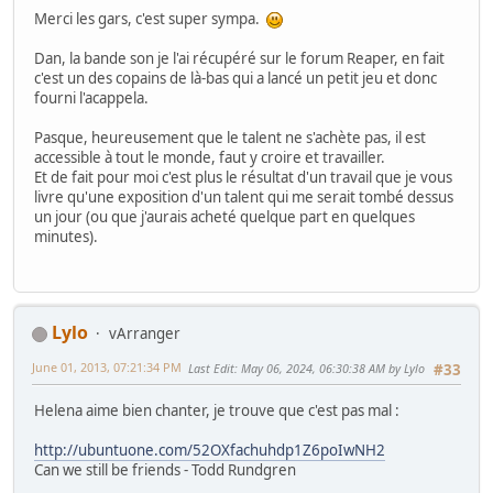
Merci les gars, c'est super sympa.
Dan, la bande son je l'ai récupéré sur le forum Reaper, en fait
c'est un des copains de là-bas qui a lancé un petit jeu et donc
fourni l'acappela.
Pasque, heureusement que le talent ne s'achète pas, il est
accessible à tout le monde, faut y croire et travailler.
Et de fait pour moi c'est plus le résultat d'un travail que je vous
livre qu'une exposition d'un talent qui me serait tombé dessus
un jour (ou que j'aurais acheté quelque part en quelques
minutes).
Lylo
vArranger
June 01, 2013, 07:21:34 PM
Last Edit
: May 06, 2024, 06:30:38 AM by Lylo
#33
Helena aime bien chanter, je trouve que c'est pas mal :
http://ubuntuone.com/52OXfachuhdp1Z6poIwNH2
Can we still be friends - Todd Rundgren