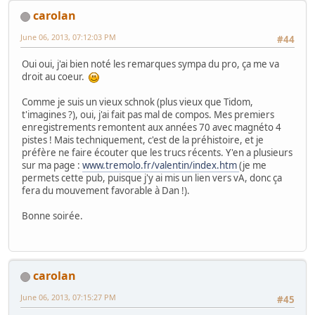
carolan
June 06, 2013, 07:12:03 PM
#44
Oui oui, j'ai bien noté les remarques sympa du pro, ça me va
droit au coeur.
Comme je suis un vieux schnok (plus vieux que Tidom,
t'imagines ?), oui, j'ai fait pas mal de compos. Mes premiers
enregistrements remontent aux années 70 avec magnéto 4
pistes ! Mais techniquement, c'est de la préhistoire, et je
préfère ne faire écouter que les trucs récents. Y'en a plusieurs
sur ma page :
www.tremolo.fr/valentin/index.htm
(je me
permets cette pub, puisque j'y ai mis un lien vers vA, donc ça
fera du mouvement favorable à Dan !).
Bonne soirée.
carolan
June 06, 2013, 07:15:27 PM
#45