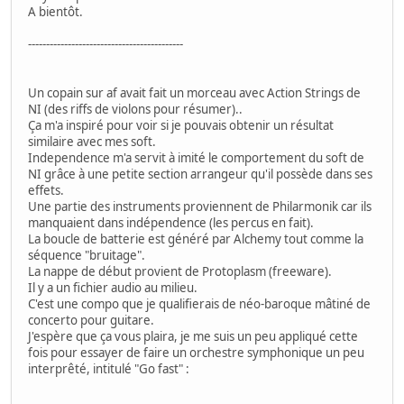
A bientôt.
-------------------------------------------
Un copain sur af avait fait un morceau avec Action Strings de
NI (des riffs de violons pour résumer)..
Ça m'a inspiré pour voir si je pouvais obtenir un résultat
similaire avec mes soft.
Independence m'a servit à imité le comportement du soft de
NI grâce à une petite section arrangeur qu'il possède dans ses
effets.
Une partie des instruments proviennent de Philarmonik car ils
manquaient dans indépendence (les percus en fait).
La boucle de batterie est généré par Alchemy tout comme la
séquence "bruitage".
La nappe de début provient de Protoplasm (freeware).
Il y a un fichier audio au milieu.
C'est une compo que je qualifierais de néo-baroque mâtiné de
concerto pour guitare.
J'espère que ça vous plaira, je me suis un peu appliqué cette
fois pour essayer de faire un orchestre symphonique un peu
interprêté, intitulé "Go fast" :