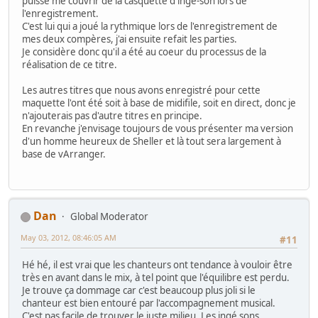
puisse me couvrir de la casquette d'ingé-son lors de
l'enregistrement.
C'est lui qui a joué la rythmique lors de l'enregistrement de
mes deux compères, j'ai ensuite refait les parties.
Je considère donc qu'il a été au coeur du processus de la
réalisation de ce titre.
Les autres titres que nous avons enregistré pour cette
maquette l'ont été soit à base de midifile, soit en direct, donc je
n'ajouterais pas d'autre titres en principe.
En revanche j'envisage toujours de vous présenter ma version
d'un homme heureux de Sheller et là tout sera largement à
base de vArranger.
Dan
Global Moderator
May 03, 2012, 08:46:05 AM
#11
Hé hé, il est vrai que les chanteurs ont tendance à vouloir être
très en avant dans le mix, à tel point que l'équilibre est perdu.
Je trouve ça dommage car c'est beaucoup plus joli si le
chanteur est bien entouré par l'accompagnement musical.
C'est pas facile de trouver le juste milieu. Les ingé sons