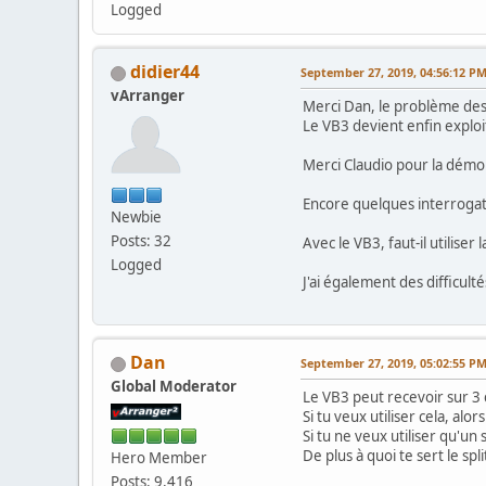
Logged
didier44
September 27, 2019, 04:56:12 P
vArranger
Merci Dan, le problème des
Le VB3 devient enfin explo
Merci Claudio pour la démo
Encore quelques interroga
Newbie
Posts: 32
Avec le VB3, faut-il utiliser
Logged
J'ai également des difficult
Dan
September 27, 2019, 05:02:55 P
Global Moderator
Le VB3 peut recevoir sur 3 c
Si tu veux utiliser cela, alo
Si tu ne veux utiliser qu'un
De plus à quoi te sert le sp
Hero Member
Posts: 9,416