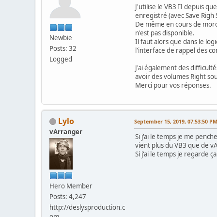
J'utilise le VB3 II depuis q
enregistré (avec Save Righ
De même en cours de morceau
n'est pas disponible.
Newbie
Il faut alors que dans le log
Posts: 32
l'interface de rappel des co
Logged
J'ai également des difficult
avoir des volumes Right sou
Merci pour vos réponses.
Lylo
September 15, 2019, 07:53:50 P
vArranger
Si j'ai le temps je me pench
vient plus du VB3 que de vA
Si j'ai le temps je regarde 
Hero Member
Posts: 4,247
http://deslysproduction.c
om