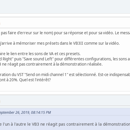
M
e pas faire d'erreur sur le nom) pour sa réponse et pour sa vidéo. Le mes
s, j'arrive à mémoriser mes présets dans le VB3II comme sur la vidéo.
ire le lien entre les sons de VA et ces presets.
d Right" puis "Save sound Left" pour différentes configurations, les sons a
B3 ne réagit pas contrairement à la démonstration réalisée.
uration du VST "Send on midi channel 1" est sélectionné. Est-ce indispensa
ont à 20%. Quel est l'intérêt?
M
September 26, 2019, 08:14:15 PM
 l'un à l'autre le VB3 ne réagit pas contrairement à la démonstration