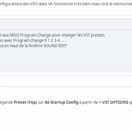
onfigurations des VSTi dans VA fonctionne très bien mais c'est la mémorisa
M
it aux MIDI Program Change pour changer les VST presets
on avec Program change 0 1 2 3 4 ....
os en haut de la fenêtre SOUND EDIT
M
vegarde
Preset (Fxp)
sur
As Startup Config
à partir de
+ VST OPTIONS
ap