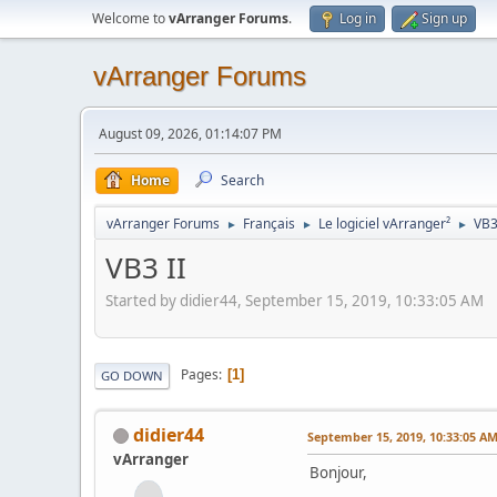
Welcome to
vArranger Forums
.
Log in
Sign up
vArranger Forums
August 09, 2026, 01:14:07 PM
Home
Search
vArranger Forums
Français
Le logiciel vArranger²
VB3
►
►
►
VB3 II
Started by didier44, September 15, 2019, 10:33:05 AM
Pages
1
GO DOWN
didier44
September 15, 2019, 10:33:05 A
vArranger
Bonjour,