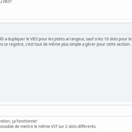
u VB3?
M
t a dupliquer le VB3 pour les pistes arrangeur, sauf si les 16 slots pour les v
ans ce registre, c'est tout de même plus simple a gérer pour cette section.
M
stion, ça fonctionne!
t possible de mettre le même VST sur 2 slots différents.