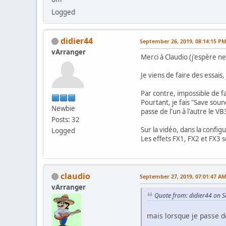
Logged
didier44
September 26, 2019, 08:14:15 P
vArranger
Merci à Claudio (j'espère n
Je viens de faire des essai
Par contre, impossible de fa
Pourtant, je fais "Save soun
Newbie
passe de l'un à l'autre le V
Posts: 32
Sur la vidéo, dans la config
Logged
Les effets FX1, FX2 et FX3 s
claudio
September 27, 2019, 07:01:47 A
vArranger
Quote from: didier44 on 
mais lorsque je passe de