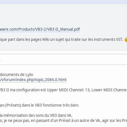
ware.com/Products/VB3-2/VB3-II_Manual.pdf
que part dans les pages Wiki un sujet qui traite sur les instruments VST.
M
es documents de Lylo:
/vforum/index.php/topic,2084.0.html
B3 II ma configuration est Upper MIDI Channel: 13, Lower MIDI Channel: 
s (Présets) dans le VB3 fonctionne très bien.
la mémorisation des sons du VB3 dans VA.
, je ne peux pas, en passant d'un Préset à un autre de VA, agir sur les 