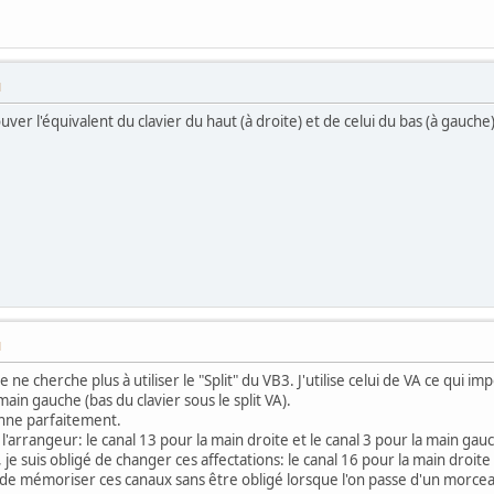
M
uver l'équivalent du clavier du haut (à droite) et de celui du bas (à gauche)
M
ne cherche plus à utiliser le "Split" du VB3. J'utilise celui de VA ce qui i
main gauche (bas du clavier sous le split VA).
onne parfaitement.
'arrangeur: le canal 13 pour la main droite et le canal 3 pour la main gau
e suis obligé de changer ces affectations: le canal 16 pour la main droite
e mémoriser ces canaux sans être obligé lorsque l'on passe d'un morcea