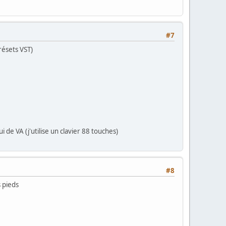
#7
résets VST)
 de VA (j'utilise un clavier 88 touches)
#8
s pieds