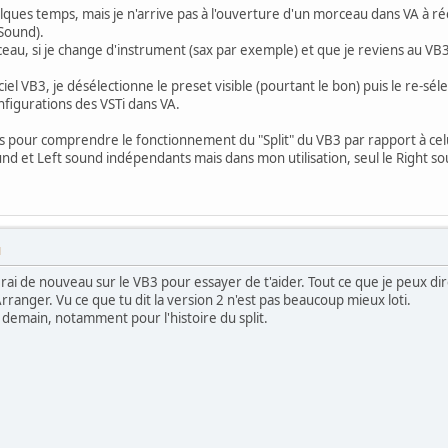
uelques temps, mais je n'arrive pas à l'ouverture d'un morceau dans VA à r
 Sound).
, si je change d'instrument (sax par exemple) et que je reviens au VB3,
iciel VB3, je désélectionne le preset visible (pourtant le bon) puis le re-sél
nfigurations des VSTi dans VA.
és pour comprendre le fonctionnement du "Split" du VB3 par rapport à celui 
nd et Left sound indépendants mais dans mon utilisation, seul le Right s
M
erai de nouveau sur le VB3 pour essayer de t'aider. Tout ce que je peux dir
rranger. Vu ce que tu dit la version 2 n'est pas beaucoup mieux loti.
ça demain, notamment pour l'histoire du split.