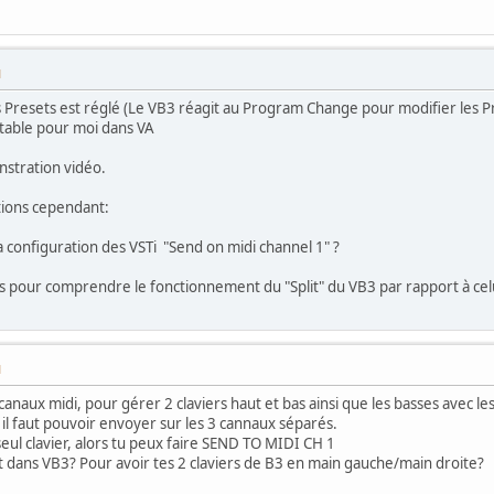
M
 Presets est réglé (Le VB3 réagit au Program Change pour modifier les P
itable pour moi dans VA
nstration vidéo.
tions cependant:
 la configuration des VSTi "Send on midi channel 1" ?
és pour comprendre le fonctionnement du "Split" du VB3 par rapport à celui
M
anaux midi, pour gérer 2 claviers haut et bas ainsi que les basses avec le
rs il faut pouvoir envoyer sur les 3 cannaux séparés.
 seul clavier, alors tu peux faire SEND TO MIDI CH 1
lit dans VB3? Pour avoir tes 2 claviers de B3 en main gauche/main droite?