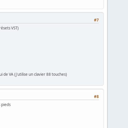
#7
résets VST)
 de VA (j'utilise un clavier 88 touches)
#8
s pieds