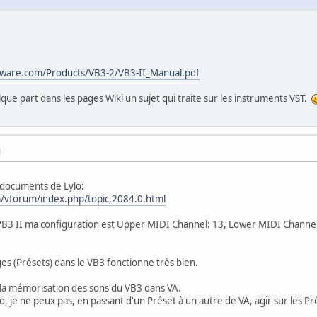
ware.com/Products/VB3-2/VB3-II_Manual.pdf
que part dans les pages Wiki un sujet qui traite sur les instruments VST.
M
es documents de Lylo:
/vforum/index.php/topic,2084.0.html
B3 II ma configuration est Upper MIDI Channel: 13, Lower MIDI Channel: 
s (Présets) dans le VB3 fonctionne très bien.
la mémorisation des sons du VB3 dans VA.
, je ne peux pas, en passant d'un Préset à un autre de VA, agir sur les 