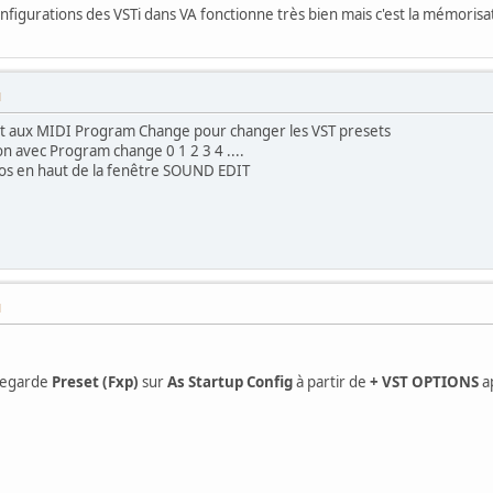
onfigurations des VSTi dans VA fonctionne très bien mais c'est la mémorisa
M
it aux MIDI Program Change pour changer les VST presets
on avec Program change 0 1 2 3 4 ....
os en haut de la fenêtre SOUND EDIT
M
vegarde
Preset (Fxp)
sur
As Startup Config
à partir de
+ VST OPTIONS
ap