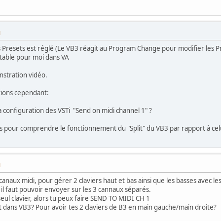
M
 Presets est réglé (Le VB3 réagit au Program Change pour modifier les P
itable pour moi dans VA
nstration vidéo.
tions cependant:
 la configuration des VSTi "Send on midi channel 1" ?
és pour comprendre le fonctionnement du "Split" du VB3 par rapport à celui
M
anaux midi, pour gérer 2 claviers haut et bas ainsi que les basses avec le
rs il faut pouvoir envoyer sur les 3 cannaux séparés.
 seul clavier, alors tu peux faire SEND TO MIDI CH 1
lit dans VB3? Pour avoir tes 2 claviers de B3 en main gauche/main droite?