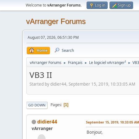
Welcome to
vArranger Forums
.
Log in
Sign up
vArranger Forums
August 07, 2026, 06:51:30 PM
Home
Search
vArranger Forums
Français
Le logiciel vArranger²
VB3
►
►
►
VB3 II
Started by didier44, September 15, 2019, 10:33:05 AM
Pages
1
GO DOWN
didier44
September 15, 2019, 10:33:05 A
vArranger
Bonjour,