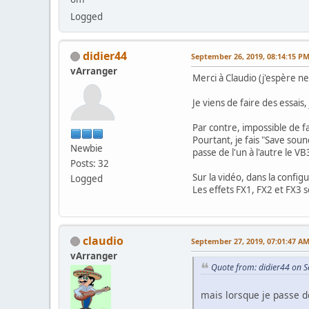
Logged
didier44
September 26, 2019, 08:14:15 P
vArranger
Merci à Claudio (j'espère n
Je viens de faire des essai
Par contre, impossible de fa
Pourtant, je fais "Save soun
Newbie
passe de l'un à l'autre le V
Posts: 32
Sur la vidéo, dans la config
Logged
Les effets FX1, FX2 et FX3 s
claudio
September 27, 2019, 07:01:47 A
vArranger
Quote from: didier44 on 
mais lorsque je passe de