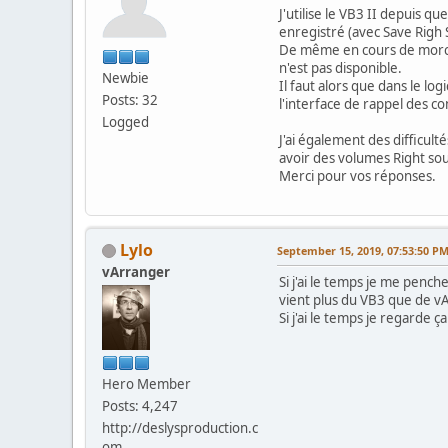
J'utilise le VB3 II depuis q
enregistré (avec Save Righ
De même en cours de morceau
n'est pas disponible.
Newbie
Il faut alors que dans le log
Posts: 32
l'interface de rappel des co
Logged
J'ai également des difficult
avoir des volumes Right sou
Merci pour vos réponses.
Lylo
September 15, 2019, 07:53:50 P
vArranger
Si j'ai le temps je me pench
vient plus du VB3 que de vA
Si j'ai le temps je regarde 
Hero Member
Posts: 4,247
http://deslysproduction.c
om