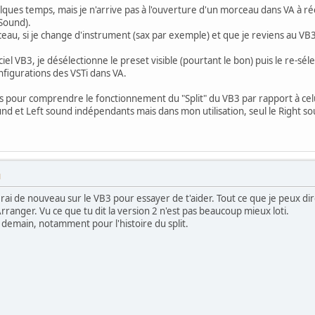
uelques temps, mais je n'arrive pas à l'ouverture d'un morceau dans VA à r
 Sound).
, si je change d'instrument (sax par exemple) et que je reviens au VB3,
iciel VB3, je désélectionne le preset visible (pourtant le bon) puis le re-sél
nfigurations des VSTi dans VA.
és pour comprendre le fonctionnement du "Split" du VB3 par rapport à celui 
nd et Left sound indépendants mais dans mon utilisation, seul le Right s
M
erai de nouveau sur le VB3 pour essayer de t'aider. Tout ce que je peux dir
rranger. Vu ce que tu dit la version 2 n'est pas beaucoup mieux loti.
ça demain, notamment pour l'histoire du split.