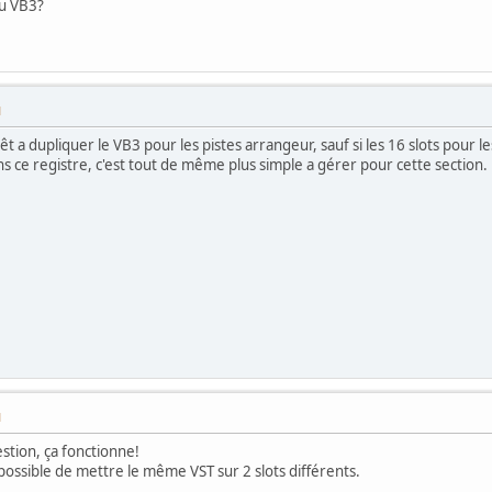
u VB3?
M
t a dupliquer le VB3 pour les pistes arrangeur, sauf si les 16 slots pour les v
ans ce registre, c'est tout de même plus simple a gérer pour cette section.
M
stion, ça fonctionne!
t possible de mettre le même VST sur 2 slots différents.