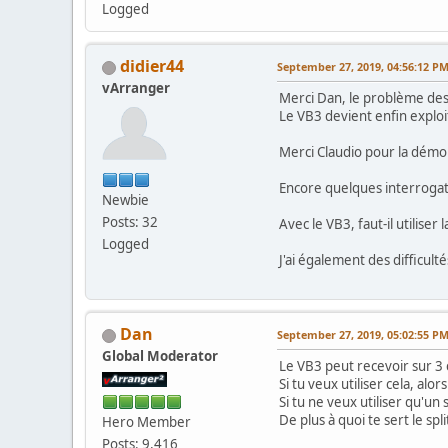
Logged
didier44
September 27, 2019, 04:56:12 P
vArranger
Merci Dan, le problème des
Le VB3 devient enfin explo
Merci Claudio pour la démo
Encore quelques interroga
Newbie
Posts: 32
Avec le VB3, faut-il utiliser
Logged
J'ai également des difficult
Dan
September 27, 2019, 05:02:55 P
Global Moderator
Le VB3 peut recevoir sur 3 c
Si tu veux utiliser cela, alo
Si tu ne veux utiliser qu'un
De plus à quoi te sert le sp
Hero Member
Posts: 9,416