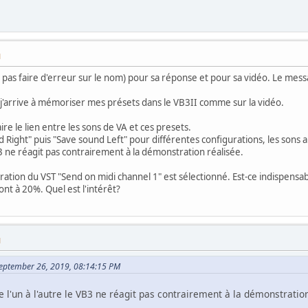
M
e pas faire d'erreur sur le nom) pour sa réponse et pour sa vidéo. Le mes
s, j'arrive à mémoriser mes présets dans le VB3II comme sur la vidéo.
ire le lien entre les sons de VA et ces presets.
d Right" puis "Save sound Left" pour différentes configurations, les sons a
B3 ne réagit pas contrairement à la démonstration réalisée.
uration du VST "Send on midi channel 1" est sélectionné. Est-ce indispensa
ont à 20%. Quel est l'intérêt?
M
September 26, 2019, 08:14:15 PM
 l'un à l'autre le VB3 ne réagit pas contrairement à la démonstration