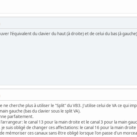
M
uver l'équivalent du clavier du haut (à droite) et de celui du bas (à gauche)
M
ne cherche plus à utiliser le "Split" du VB3. J'utilise celui de VA ce qui i
main gauche (bas du clavier sous le split VA).
onne parfaitement.
'arrangeur: le canal 13 pour la main droite et le canal 3 pour la main gau
e suis obligé de changer ces affectations: le canal 16 pour la main droite
e mémoriser ces canaux sans être obligé lorsque l'on passe d'un morcea