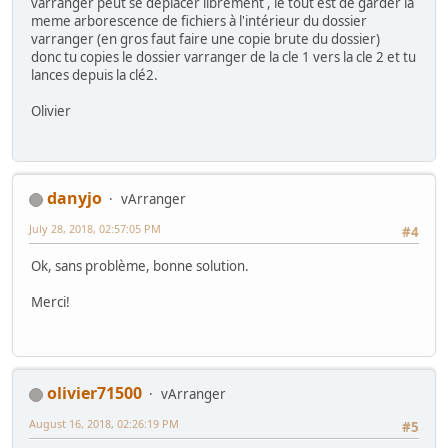
varranger peut se déplacer librement , le tout est de garder la
meme arborescence de fichiers à l'intérieur du dossier
varranger (en gros faut faire une copie brute du dossier)
donc tu copies le dossier varranger de la cle 1 vers la cle 2 et tu
lances depuis la clé2.
Olivier
danyjo
vArranger
July 28, 2018, 02:57:05 PM
#4
Ok, sans problème, bonne solution.
Merci!
olivier71500
vArranger
August 16, 2018, 02:26:19 PM
#5