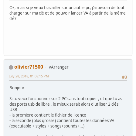
Ok, mais si je veux travailler sur un autre pc, j'ai besoin de tout
charger sur ma clé et de pouvoir lancer VA à partir de la même
clé?
olivier71500
vArranger
July 28, 2018, 01:08:15 PM
#3
Bonjour
Si tu veux fonctionner sur 2 PC sans tout copier , et que tu as
des ports usb de libre , le mieux serait alors d'utiliser 2 clés
USB
- la premiere contient le fichier de licence
- la seconde (plus grosse) contient toutes les données VA
(executable + styles + songs+sounds+...)