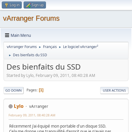
Log in
Sign up
vArranger Forums
Main Menu
vArranger Forums
Français
Le logiciel vArranger²
►
►
Des bienfaits du SSD
►
Des bienfaits du SSD
Started by Lylo, February 09, 2011, 08:40:28 AM
Pages
1
GO DOWN
USER ACTIONS
Lylo
vArranger
February 09, 2011, 08:40:28 AM
Récemment j'ai équipé mon portable d'un disque SSD.
Cela me donne une tranquillité d'esprit que je n'avais pas