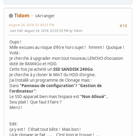
Tidom
vArranger
August 24, 2018, 01:44:55 PM
#10
Last Edit
: August 24, 2018, 03:03:59 PM by Tidom
Oups !
Mille excuses au risque d'être hors sujet ! hmmm ! Quoique !
Voilà :
Je cherche à upgrader mon tout nouveau LENOVO d'occasion
doté de RAM4Go et HDD.
Cette fois j'ai acheté un
SSD SANDISK 240Go
.
Je cherche à y cloner le Win7 du HDD d'orgine.
J'ai Installé un programme de Clonage mais :
Dans
"Panneau de configuration"/ "Gestion de
l'ordinateur"
:
Le SSD apparait bien mais l'espace est
"Non Alloué".
.
Siou plait ! Que faut il faire ?
Merci !
Edit:
ça y est ! C'était tout bête ! Mais bon !
Là le clonage se fait ..... C'est long je trouve ! ...