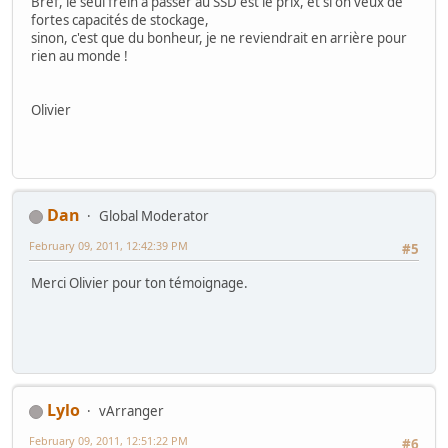
Bref, le seul frein à passer au SSD est le prix, et si on veux de
fortes capacités de stockage,
sinon, c'est que du bonheur, je ne reviendrait en arrière pour
rien au monde !
Olivier
Dan
Global Moderator
February 09, 2011, 12:42:39 PM
#5
Merci Olivier pour ton témoignage.
Lylo
vArranger
February 09, 2011, 12:51:22 PM
#6