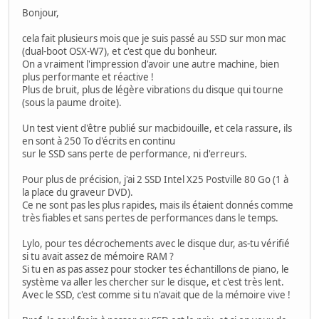
Bonjour,
cela fait plusieurs mois que je suis passé au SSD sur mon mac
(dual-boot OSX-W7), et c'est que du bonheur.
On a vraiment l'impression d'avoir une autre machine, bien
plus performante et réactive !
Plus de bruit, plus de légère vibrations du disque qui tourne
(sous la paume droite).
Un test vient d'être publié sur macbidouille, et cela rassure, ils
en sont à 250 To d'écrits en continu
sur le SSD sans perte de performance, ni d'erreurs.
Pour plus de précision, j'ai 2 SSD Intel X25 Postville 80 Go (1 à
la place du graveur DVD).
Ce ne sont pas les plus rapides, mais ils étaient donnés comme
très fiables et sans pertes de performances dans le temps.
Lylo, pour tes décrochements avec le disque dur, as-tu vérifié
si tu avait assez de mémoire RAM ?
Si tu en as pas assez pour stocker tes échantillons de piano, le
système va aller les chercher sur le disque, et c'est très lent.
Avec le SSD, c'est comme si tu n'avait que de la mémoire vive !