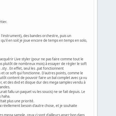
tier.
 l'instrument), des bandes orchestre, puis un
i qu'il en soit je joue encore de temps en temps en solo,
 d'acquérir Live styler (pour ne pas faire comme tout le
s plutôt de nombreux mois) à essayer de régler le soft
.sty . En effet, seul les .pat fonctionnent
es et ce soft qui fonctionne. D'autres points, comme le
plutôt content de pouvoir faire un bal complet avec ça vu
er, et des dvd et disque dur des mega samples vendu à
bandes.
ait fallu un paquet vu les soucis) ne se fait depuis. Le
es haha.
tait plus une priorité.
i réellement besoin d'autre chose, et je souhaite
des mega sample, ceux ci sont d'ailleurs assez bon dans