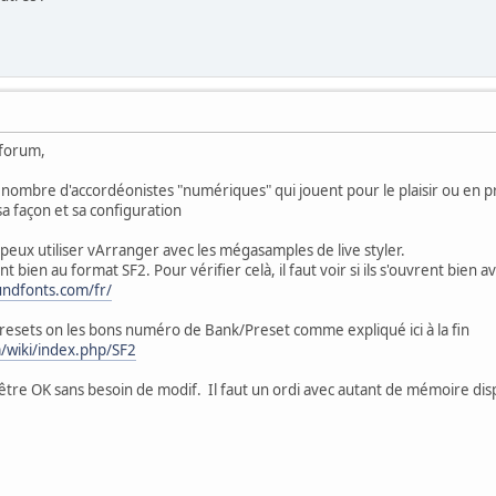
 forum,
ains nombre d'accordéonistes "numériques" qui jouent pour le plaisir ou en 
sa façon et sa configuration
eux utiliser vArranger avec les mégasamples de live styler.
sont bien au format SF2. Pour vérifier celà, il faut voir si ils s'ouvrent bien
ndfonts.com/fr/
s presets on les bons numéro de Bank/Preset comme expliqué ici à la fin
/wiki/index.php/SF2
t être OK sans besoin de modif. Il faut un ordi avec autant de mémoire dis