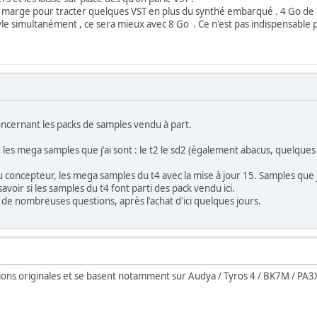
e marge pour tracter quelques VST en plus du synthé embarqué . 4 Go de 
yle simultanément , ce sera mieux avec 8 Go . Ce n'est pas indispensable 
cernant les packs de samples vendu à part.
ler, les mega samples que j'ai sont : le t2 le sd2 (également abacus, quelqu
s du concepteur, les mega samples du t4 avec la mise à jour 15. Samples qu
 savoir si les samples du t4 font parti des pack vendu ici.
re de nombreuses questions, après l'achat d'ici quelques jours.
ons originales et se basent notamment sur Audya / Tyros 4 / BK7M / PA3X