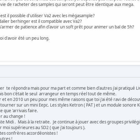
l'envie de racheter des samples qui seront peut être identique aux mega.
est il possible d'utiliser Va2 avec les mégasample?
lier berhinger est il compatible avec Va2?
 s'armer de patience afin d'avoir un soft prêt pour animer un bal de 5h?
oi d'avoir été un peu long.
r te répondra mais pour ma part et comme bien d'autres j'ai pratiqué Liv
is bon c'était le seul arrangeur en temps réel tout de même.
ler et en 2010 un peu pour mes même raisons que toi j'ai été ravi de décou
e tourner sur un mini Eepc. Les styles Ketron ( PAT ) et un module sonore 
 que 'arrivais faire.
er au change !
ste Midi . Mais à la retraite. Je continue à jouer avec des groupes privilé
 moi supérieures au SD2 ( que j'ai toujours ).
tes confrères accordéonistes !
autres !