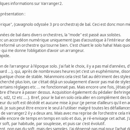
elques informations sur Varranger2.
 présentation :
rique", (cavagnolo odyssée 3 pro orchestra) de bal. Ceci est donc mon mé
nnées de bal dans divers orchestres, la "mode" est passé aux solistes.
vec un accordéon numérique uniquement (pas d'acoustique à l'intérieur de
 reformé un orchestre qui tourne bien. C'est chiant le solo haha! Mais quo
 qui me donne l'obligation d'avoir un arrangeur.
apide.
n de l'arrangeur à l'époque solo. J'ai fait le choix, il y a pas mal d'années,
rd ...), qui, après de nombreuses heures (et c'est un euphémisme, dison
r quelque chose de stable. Néanmoins cela s'est fait au détriment des styles 
 cherché plus loin, car c'était déjà un soulagement d'avoir pas mal de styl
ertains réglages etc ... ne fonctionnait pas. Mais encore une fois, j'étais 
ombre d'heure à passer dessus. Acquisition également du pédalier Behring
 sd2, t2 etc ....). Bref, pour le bal en solo cela aller en complément des 
 du soft est décédé et aucune mise à jour (je pense d'ailleurs qu'il en aur
li. Je suis peut être encore le seul à l'utiliser malgré toutes les défaillanc
t de varranger2 il y a deux ans. Mais avec ma reprise de l'orchestre cela n'é
le encore de temps en temps en solo et duo, je ré-envisage cet achat. J'a
 soft, par habitude, par souplesse, et puis car c'est évolutif.
ment, non pas du soft, mais des samples. J'ai dépensé pas mal pour l'achat 