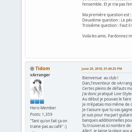
l'ensemble. Et je n'ai pas 
Ma première question est : 
Deuxième question : Le péda
Troisième question : Faut il
Voila les amis. Pardonnez m
Tidom
June 29, 2018, 01:40:25 PM
vArranger
Bienvenue au club !
Dan,l'inventeur de vArrange
Certes pleins de défauts ma
J'ai donc pratiqué Live-Sty
Au début je pouvais le fair
Je m'épatais moi même de ce
Hero Member
Je t'assure que tu vas gagn
Posts: 1,359
Je suis pour ma part guitari
banques additionnelles pour
"Tant qu'on fait ça on
Tu trouveras ici nombre de 
traine pas au café" :)
Allez! je laisse la place aux 