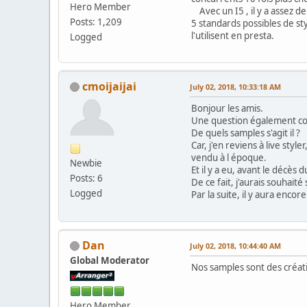
Hero Member
Avec un I5 , il y a assez d
Posts: 1,209
5 standards possibles de st
l'utilisent en presta.
Logged
cmoijaijai
July 02, 2018, 10:33:18 AM
Bonjour les amis.
Une question également con
De quels samples s'agit il ?
Car, j'en reviens à live sty
vendu à l époque.
Newbie
Et il y a eu, avant le décè
Posts: 6
De ce fait, j'aurais souhaité
Logged
Par la suite, il y aura enco
Dan
July 02, 2018, 10:44:40 AM
Global Moderator
Nos samples sont des créati
Hero Member