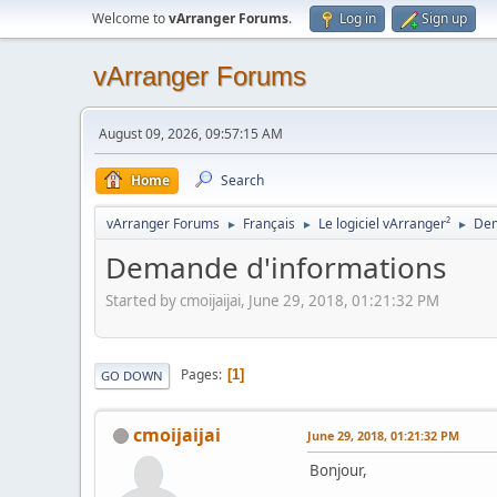
Welcome to
vArranger Forums
.
Log in
Sign up
vArranger Forums
August 09, 2026, 09:57:15 AM
Home
Search
vArranger Forums
Français
Le logiciel vArranger²
Dem
►
►
►
Demande d'informations
Started by cmoijaijai, June 29, 2018, 01:21:32 PM
Pages
1
GO DOWN
cmoijaijai
June 29, 2018, 01:21:32 PM
Bonjour,