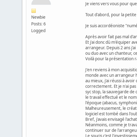
Je viens vers vous pour qu
Tout d'abord, pour la petite
Newbie
Posts: 6
Je suis accordéoniste "numé
Logged
Après avoir fait pas mal d'a
Et j'ai donc dù m'équiper a
arrangeur. Depuis 2 ans j'ai
ou duo avec un chanteur, ce
Voilà pour la présentation r
J'en reviens à mon acquisitio
monde avec un arrangeur ha
au mieux, j'ai réussi à avoi
correctement. Et je n'ai pas
syc stop, la sauvegarde de c
le travail effectué et le n
l'époque (abacus, symphonic,
Malheureusement, le créateur
logiciel est tombé dans l'oub
Bref, j'avais envisagé l'acha
Néanmoins, comme je travail
continuer sur de l'arrangeur
Le soucis c'est l'investisse