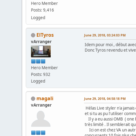
Hero Member
Posts: 9,416
Logged
ElTyros
June 29, 2018, 03:24:03 PM
vArranger
Idem pour moi , début avec LS
Donc Tyros revendu et viv
Hero Member
Posts: 932
Logged
magali
June 29, 2018, 04:58:18 PM
vArranger
Hélas Live styler n'a jamai
et si tu as pu l'utiliser com
Il y a eu aussi OMB ( one b
très limité . Il semblerait 
Ici on est chez VA un autre
concurrents 10 fois plus che