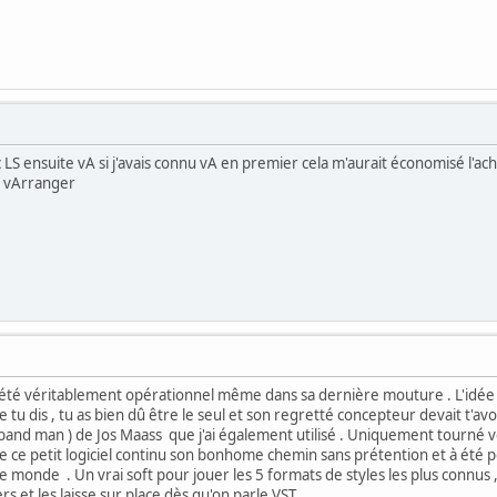
 ensuite vA si j'avais connu vA en premier cela m'aurait économisé l'achat d'
e vArranger
s été véritablement opérationnel même dans sa dernière mouture . L'idée 
me tu dis , tu as bien dû être le seul et son regretté concepteur devait t'avo
and man ) de Jos Maass que j'ai également utilisé . Uniquement tourné vers
que ce petit logiciel continu son bonhome chemin sans prétention et à été 
 monde . Un vrai soft pour jouer les 5 formats de styles les plus connus 
rs et les laisse sur place dès qu'on parle VST .