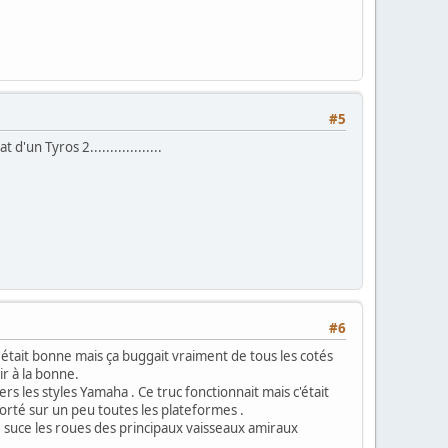
#5
un Tyros 2..................
#6
était bonne mais ça buggait vraiment de tous les cotés
ir à la bonne.
 les styles Yamaha . Ce truc fonctionnait mais c'était
porté sur un peu toutes les plateformes .
, suce les roues des principaux vaisseaux amiraux