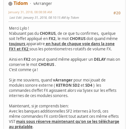
Tidom
vArranger
January 31, 2018, 08:08:08 AM
#20
Last Edit
: January 31, 2018, 08:10:15 AM by Tidom
Merci Lylo !
N'abusant pas du
CHORUS
, de ce que tu confirmes, quelque
soit l'effet appliqué en
FX2
, le mot
CHORUS
doit quand même
toujours
apparaitre
en haut de chaque voie dans la zone
FX1 et FX2
sous les potentiometres rotatifs de volume FX.
Ainsi en
FX2
on peut quand même appliquer un
DELAY
mais on
conserve le mot
CHORUS
.
C'est comme ça !
Si je me souviens, quand
vArranger
pour moi jouait de
modules sonore externe (
KETRON SD2
et
SD4
) les
commandes d'effet FX agissaient alors via Sysex sur les effets
internes de ces modules sonores.
Maintenant, si je comprends bien:
Avec les banques additionnelles SF2 internes à l'ordi, ces
même commandes FX contrôlent tout autant ces même effets
VST
mais sous réserve
maintenant qu'on se les télécharge
au préalable
.