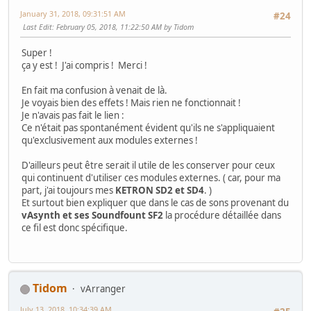
January 31, 2018, 09:31:51 AM
#24
Last Edit
: February 05, 2018, 11:22:50 AM by Tidom
Super !
ça y est ! J'ai compris ! Merci !
En fait ma confusion à venait de là.
Je voyais bien des effets ! Mais rien ne fonctionnait !
Je n'avais pas fait le lien :
Ce n'était pas spontanément évident qu'ils ne s'appliquaient
qu'exclusivement aux modules externes !
D'ailleurs peut être serait il utile de les conserver pour ceux
qui continuent d'utiliser ces modules externes. ( car, pour ma
part, j'ai toujours mes
KETRON SD2 et SD4
. )
Et surtout bien expliquer que dans le cas de sons provenant du
vAsynth et ses Soundfount SF2
la procédure détaillée dans
ce fil est donc spécifique.
Tidom
vArranger
July 13, 2018, 10:34:39 AM