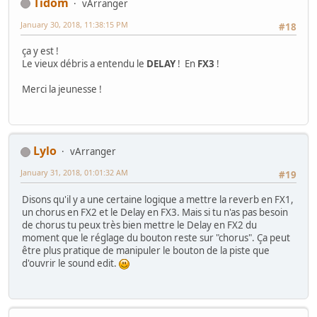
Tidom
vArranger
January 30, 2018, 11:38:15 PM
#18
ça y est !
Le vieux débris a entendu le
DELAY
! En
FX3
!
Merci la jeunesse !
Lylo
vArranger
January 31, 2018, 01:01:32 AM
#19
Disons qu'il y a une certaine logique a mettre la reverb en FX1,
un chorus en FX2 et le Delay en FX3. Mais si tu n'as pas besoin
de chorus tu peux très bien mettre le Delay en FX2 du
moment que le réglage du bouton reste sur "chorus". Ça peut
être plus pratique de manipuler le bouton de la piste que
d'ouvrir le sound edit.