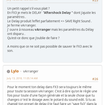
#25
Un petit rappel s'il vous plait ?
En FX3 je mets le DELAY
"Aftershock Delay "
dont j'ajuste les
paramètres .
Le Delay produit l'effet parfaitement => SAVE Right Sound .
Je ferme vArranger.
J' ouvre à nouveau
vArranger
mais les paramètres du Délay
ont disparu .
Qu'est-ce donc que j'oublie de faire ?
A moins que ce ne soit pas possible de sauver le FX3 avec le
son.
Lylo
vArranger
July 13, 2018, 11:05:14 AM
#26
Pour le moment ton delay dans FX3 sera toujours le même
pour toute ta session vArranger. C'est à dire qu'on le règle une
fois pour toute d'une façon générale et la seule chose que tu
changes cr'est le dosage avec le potard du sound edit. Si tu as
changé ton preset de delay il te faut faire un "save fx3" dans la