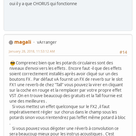
oui il y a que CHORUS qui fonctionne
magali
vArranger
January 28, 2018, 11:53:12 AM
#14
Comprenez bien que les potards circulaires sont des
niveaux d'envoi vers les effets . Encore faut -il que des effets
soient correctement installés après avoir cliqué sur un des
boutons FX . Par défaut vA fournit un FX de reverb sur le slot
FX1 une reverb de chez "Tall" vous pouvez la virer en cliquant
sur la coche en rouge et la remplacer par votre propre effet
VST .On en trouve beaucoup des gratuits et la Tall fournie est
une des meilleures .
Si vous mettez un effet quelconque sur le FX2 ,il faut
impérativement régler sur chorus dans le champ sous les
potards sinon vous n'entendrez pas l'effet même potard à bloc
.
Si vous pouvez vous dégoter une réverb à convolution ce
sera beaucoup mieux pour les instrus acoustiques . C'est