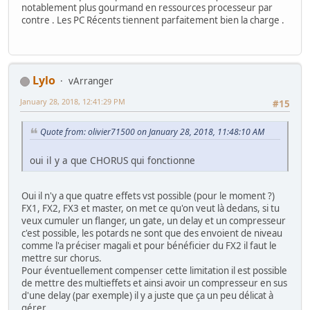
notablement plus gourmand en ressources processeur par
contre . Les PC Récents tiennent parfaitement bien la charge .
Lylo
vArranger
January 28, 2018, 12:41:29 PM
#15
Quote from: olivier71500 on January 28, 2018, 11:48:10 AM
oui il y a que CHORUS qui fonctionne
Oui il n'y a que quatre effets vst possible (pour le moment ?)
FX1, FX2, FX3 et master, on met ce qu'on veut là dedans, si tu
veux cumuler un flanger, un gate, un delay et un compresseur
c'est possible, les potards ne sont que des envoient de niveau
comme l'a préciser magali et pour bénéficier du FX2 il faut le
mettre sur chorus.
Pour éventuellement compenser cette limitation il est possible
de mettre des multieffets et ainsi avoir un compresseur en sus
d'une delay (par exemple) il y a juste que ça un peu délicat à
gérer.