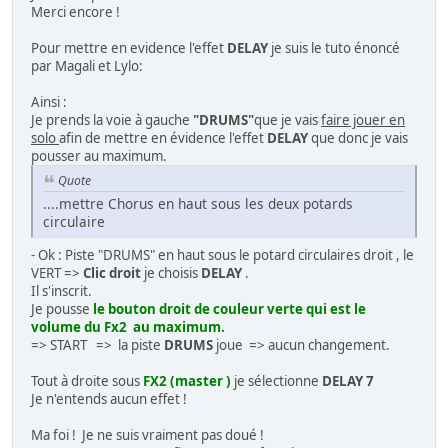
Merci encore !
Pour mettre en evidence l'effet
DELAY
je suis le tuto énoncé
par Magali et Lylo:
Ainsi :
Je prends la voie à gauche
"DRUMS"
que je vais
faire jouer en
solo
afin de mettre en évidence l'effet
DELAY
que donc je vais
pousser au maximum.
Quote
....mettre Chorus en haut sous les deux potards
circulaire
- Ok : Piste "DRUMS" en haut sous le potard circulaires droit , le
VERT =>
Clic droit
je choisis
DELAY
.
Il s'inscrit.
Je pousse
le bouton droit de couleur verte qui est le
volume du Fx2 au maximum.
=> START => la piste
DRUMS
joue => aucun changement.
Tout à droite sous
FX2 (master )
je sélectionne
DELAY 7
Je n'entends aucun effet !
Ma foi ! Je ne suis vraiment pas doué !