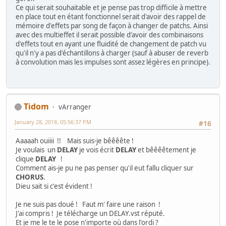
Ce qui serait souhaitable et je pense pas trop difficile à mettre
en place tout en étant fonctionnel serait d'avoir des rappel de
mémoire d'effets par song de façon à changer de patchs. Ainsi
avec des multieffet il serait possible d'avoir des combinaisons
d'effets tout en ayant une fluidité de changement de patch vu
qu'il n'y a pas d'échantillons à charger (sauf à abuser de reverb
à convolution mais les impulses sont assez légères en principe).
Tidom
vArranger
January 28, 2018, 05:56:37 PM
#16
Aaaaah ouiiii !! Mais suis-je bêêêête !
Je voulais un
DELAY
je vois écrit
DELAY
et bêêêêtement je
clique
DELAY
!
Comment ais-je pu ne pas penser qu'il eut fallu cliquer sur
CHORUS
.
Dieu sait si c'est évident !
Je ne suis pas doué ! Faut m' faire une raison !
J'ai compris ! Je télécharge un DELAY.vst réputé.
Et je me le te le pose n'importe où dans l'ordi ?