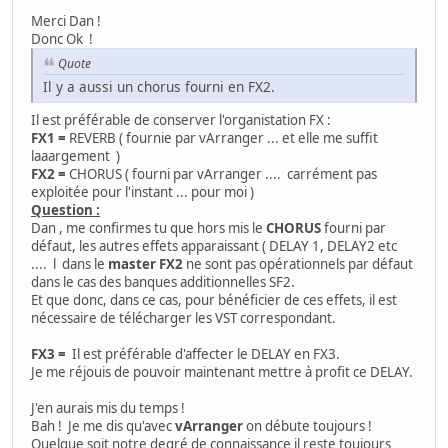
Merci Dan !
Donc Ok !
Quote
Il y a aussi un chorus fourni en FX2.
Il est préférable de conserver l'organistation FX :
FX1 =
REVERB ( fournie par vArranger ... et elle me suffit
laaargement )
FX2 =
CHORUS ( fourni par vArranger .... carrément pas
exploitée pour l'instant ... pour moi )
Question :
Dan , me confirmes tu que hors mis le
CHORUS
fourni par
défaut, les autres effets apparaissant ( DELAY 1, DELAY2 etc
.... l dans le
master FX2
ne sont pas opérationnels par défaut
dans le cas des banques additionnelles SF2.
Et que donc, dans ce cas, pour bénéficier de ces effets, il est
nécessaire de télécharger les VST correspondant.
FX3 =
Il est préférable d'affecter le DELAY en FX3.
Je me réjouis de pouvoir maintenant mettre à profit ce DELAY.
J'en aurais mis du temps !
Bah ! Je me dis qu'avec
vArranger
on débute toujours !
Quelque soit notre degré de connaissance il reste toujours