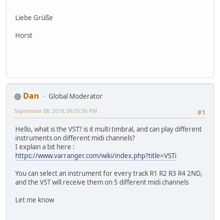
Liebe Grüße
Horst
Dan
Global Moderator
September 08, 2019, 06:55:56 PM
#1
Hello, what is the VST? is it multi timbral, and can play different
instruments on different midi channels?
I explain a bit here :
https://www.varranger.com/wiki/index.php?title=VSTi
You can select an instrument for every track R1 R2 R3 R4 2ND,
and the VST will receive them on 5 different midi channels
Let me know