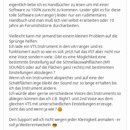
eigentlich liebe ich es Handbücher zu lesen um mit einer
Software zu 100% zurecht zu kommen. Leider gibt es für diese
tolle Software (vArranger) leider nur ein rudimentäres
Handbuch und man muß sich viel selbst erarbeiten oder 10
Jahre an Forumshistorie durcharbeiten.
Vielleicht kann mir jemand bei einem kleinen Problem auf die
Sprünge helfen.
Ich lade ein VTS Instrument in den vArranger und es
funktioniert auch so wie es soll. Jetzt hat das VST aber nicht nur
eine Voice sondern viele. Gibt es eine Möglichkeit eine
bestimmte Einstellung auf die Schnellauswahlflächen (MY
SOUNDS oder auf die Flächen ganz rechts) mit bestimmten
Einstellungen abzulegen ?
Wenn ich ein Instrument abspeicher und auf eine der
Schaltflächen lege bleibt der Sound nur so lange erhalten bis
ich das Instrument ändere.
Ich würde aber gerne verschiedene Voices des Instruments so
ablegen können das ich z.B. Right1 und 2nd Voice aus dem
gleichen VTS mit unterschiedlichen Einstellungen erzeuge.
Geht das und wenn ja wie ?
Den Support will ich nicht wegen jeder Kleinigkeit anmailen - er
soll ja Weiterentwickeln