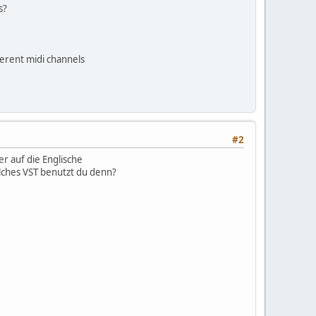
s?
ferent midi channels
#2
er auf die Englische
lches VST benutzt du denn?