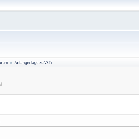
orum
Anfängerfage zu VSTi
►
AM
M