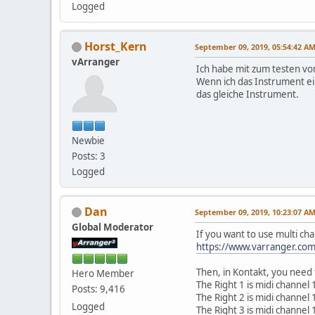
Logged
Horst_Kern
September 09, 2019, 05:54:42 A
vArranger
Ich habe mit zum testen von 
Wenn ich das Instrument e
das gleiche Instrument.
Newbie
Posts: 3
Logged
Dan
September 09, 2019, 10:23:07 A
Global Moderator
If you want to use multi c
https://www.varranger.com
Then, in Kontakt, you need 
Hero Member
The Right 1 is midi channel 
Posts: 9,416
The Right 2 is midi channel 
Logged
The Right 3 is midi channel 