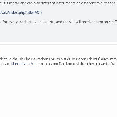
t multi timbral, and can play different instruments on different midi channel
wiki/index.php?title=VSTi
t for every track R1 R2 R3 R4 2ND, and the VST will receive them on 5 dif
M
er nicht Leicht.Hier im Deutschen Forum bist du verloren.Ich muß auch imm
 Mühsam
übersetzen.Mit
den Link vom Dan kommst du sicherlich weiter.We