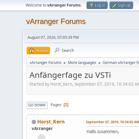
Welcome to
vArranger Forums
.
Log in
Sign up
vArranger Forums
August 07, 2026, 07:05:39 PM
Home
Search
vArranger Forums
More languages
German vArranger f
►
►
Anfängerfage zu VSTi
Started by Horst_Kern, September 07, 2019, 10:34:02 
Pages
1
GO DOWN
Horst_Kern
September 07, 2019, 10:34:02 A
vArranger
Hallo zusammen,