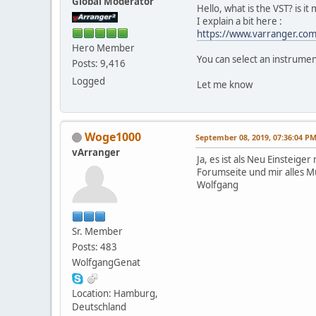
Global Moderator
Hello, what is the VST? is i
I explain a bit here :
https://www.varranger.com/
Hero Member
You can select an instrumen
Posts: 9,416
Logged
Let me know
Woge1000
September 08, 2019, 07:36:04 P
vArranger
Ja, es ist als Neu Einsteig
Forumseite und mir alles
Wolfgang
Sr. Member
Posts: 483
WolfgangGenat
Location: Hamburg,
Deutschland