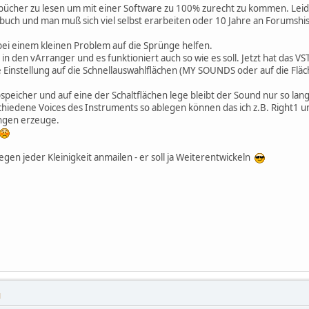
dbücher zu lesen um mit einer Software zu 100% zurecht zu kommen. Leider
uch und man muß sich viel selbst erarbeiten oder 10 Jahre an Forumshis
 bei einem kleinen Problem auf die Sprünge helfen.
in den vArranger und es funktioniert auch so wie es soll. Jetzt hat das VS
 Einstellung auf die Schnellauswahlflächen (MY SOUNDS oder auf die Fläc
peicher und auf eine der Schaltflächen lege bleibt der Sound nur so lang
hiedene Voices des Instruments so ablegen können das ich z.B. Right1 u
ungen erzeuge.
wegen jeder Kleinigkeit anmailen - er soll ja Weiterentwickeln
M