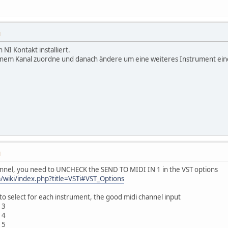
M
NI Kontakt installiert.
inem Kanal zuordne und danach ändere um eine weiteres Instrument ein
M
hannel, you need to UNCHECK the SEND TO MIDI IN 1 in the VST options
/wiki/index.php?title=VSTi#VST_Options
to select for each instrument, the good midi channel input
13
14
15