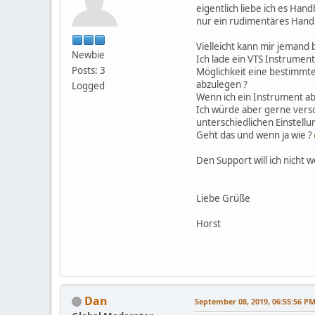
eigentlich liebe ich es Han
nur ein rudimentäres Handb
Vielleicht kann mir jemand
Newbie
Ich lade ein VTS Instrument 
Posts: 3
Möglichkeit eine bestimmte
abzulegen ?
Logged
Wenn ich ein Instrument abs
Ich würde aber gerne versc
unterschiedlichen Einstell
Geht das und wenn ja wie ?
Den Support will ich nicht 
Liebe Grüße
Horst
Dan
September 08, 2019, 06:55:56 P