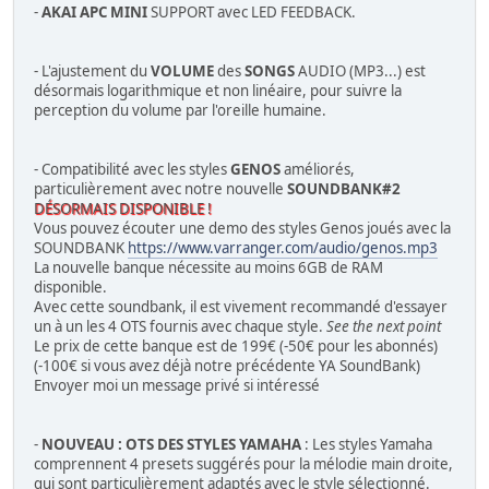
-
AKAI APC MINI
SUPPORT avec LED FEEDBACK.
- L'ajustement du
VOLUME
des
SONGS
AUDIO (MP3...) est
désormais logarithmique et non linéaire, pour suivre la
perception du volume par l'oreille humaine.
- Compatibilité avec les styles
GENOS
améliorés,
particulièrement avec notre nouvelle
SOUNDBANK#2
DÉSORMAIS DISPONIBLE !
Vous pouvez écouter une demo des styles Genos joués avec la
SOUNDBANK
https://www.varranger.com/audio/genos.mp3
La nouvelle banque nécessite au moins 6GB de RAM
disponible.
Avec cette soundbank, il est vivement recommandé d'essayer
un à un les 4 OTS fournis avec chaque style.
See the next point
Le prix de cette banque est de 199€ (-50€ pour les abonnés)
(-100€ si vous avez déjà notre précédente YA SoundBank)
Envoyer moi un message privé si intéressé
-
NOUVEAU : OTS DES STYLES YAMAHA
: Les styles Yamaha
comprennent 4 presets suggérés pour la mélodie main droite,
qui sont particulièrement adaptés avec le style sélectionné.