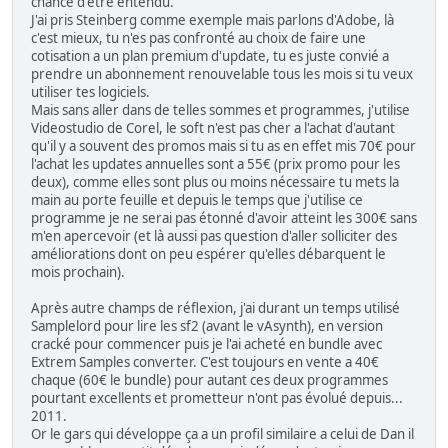
chance d'être entendu.
J'ai pris Steinberg comme exemple mais parlons d'Adobe, là
c'est mieux, tu n'es pas confronté au choix de faire une
cotisation a un plan premium d'update, tu es juste convié a
prendre un abonnement renouvelable tous les mois si tu veux
utiliser tes logiciels.
Mais sans aller dans de telles sommes et programmes, j'utilise
Videostudio de Corel, le soft n'est pas cher a l'achat d'autant
qu'il y a souvent des promos mais si tu as en effet mis 70€ pour
l'achat les updates annuelles sont a 55€ (prix promo pour les
deux), comme elles sont plus ou moins nécessaire tu mets la
main au porte feuille et depuis le temps que j'utilise ce
programme je ne serai pas étonné d'avoir atteint les 300€ sans
m'en apercevoir (et là aussi pas question d'aller solliciter des
améliorations dont on peu espérer qu'elles débarquent le
mois prochain).
Après autre champs de réflexion, j'ai durant un temps utilisé
Samplelord pour lire les sf2 (avant le vAsynth), en version
cracké pour commencer puis je l'ai acheté en bundle avec
Extrem Samples converter. C'est toujours en vente a 40€
chaque (60€ le bundle) pour autant ces deux programmes
pourtant excellents et prometteur n'ont pas évolué depuis...
2011.
Or le gars qui développe ça a un profil similaire a celui de Dan il