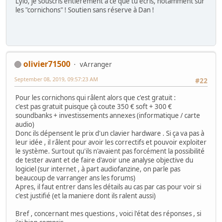
Lylo, je souscris entièrement à ce que tu écris, notamment sur
les "cornichons" ! Soutien sans réserve à Dan !
olivier71500
vArranger
September 08, 2019, 09:57:23 AM
#22
Pour les cornichons qui râlent alors que c'est gratuit :
c'est pas gratuit puisque çà coute 350 € soft + 300 €
soundbanks + investissements annexes (informatique / carte
audio)
Donc ils dépensent le prix d'un clavier hardware . Si ça va pas à
leur idée , il râlent pour avoir les correctifs et pouvoir exploiter
le système. Surtout qu'ils n'avaient pas forcément la possibilité
de tester avant et de faire d'avoir une analyse objective du
logiciel (sur internet , à part audiofanzine, on parle pas
beaucoup de varranger ans les forums)
Apres, il faut entrer dans les détails au cas par cas pour voir si
c'est justifié (et la maniere dont ils ralent aussi)
Bref , concernant mes questions , voici l'état des réponses , si