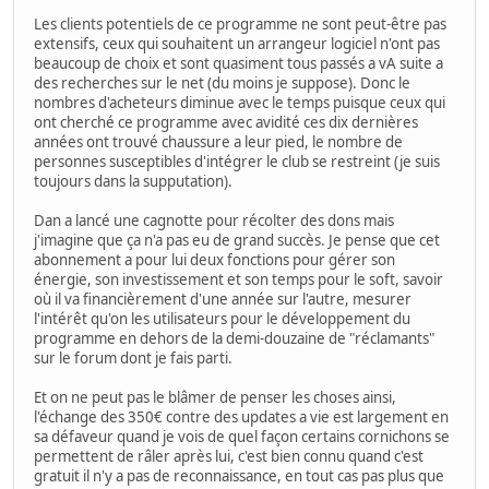
Les clients potentiels de ce programme ne sont peut-être pas
extensifs, ceux qui souhaitent un arrangeur logiciel n'ont pas
beaucoup de choix et sont quasiment tous passés a vA suite a
des recherches sur le net (du moins je suppose). Donc le
nombres d'acheteurs diminue avec le temps puisque ceux qui
ont cherché ce programme avec avidité ces dix dernières
années ont trouvé chaussure a leur pied, le nombre de
personnes susceptibles d'intégrer le club se restreint (je suis
toujours dans la supputation).
Dan a lancé une cagnotte pour récolter des dons mais
j'imagine que ça n'a pas eu de grand succès. Je pense que cet
abonnement a pour lui deux fonctions pour gérer son
énergie, son investissement et son temps pour le soft, savoir
où il va financièrement d'une année sur l'autre, mesurer
l'intérêt qu'on les utilisateurs pour le développement du
programme en dehors de la demi-douzaine de "réclamants"
sur le forum dont je fais parti.
Et on ne peut pas le blâmer de penser les choses ainsi,
l'échange des 350€ contre des updates a vie est largement en
sa défaveur quand je vois de quel façon certains cornichons se
permettent de râler après lui, c'est bien connu quand c'est
gratuit il n'y a pas de reconnaissance, en tout cas pas plus que