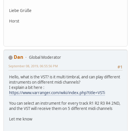
Liebe Grüße
Horst
Dan
Global Moderator
September 08, 2019, 06:55:56 PM
#1
Hello, what is the VST? is it multi timbral, and can play different
instruments on different midi channels?
I explain a bit here :
https://www.varranger.com/wiki/index.php?title=VSTi
You can select an instrument for every track R1 R2 R3 R4 2ND,
and the VST will receive them on 5 different midi channels
Let me know