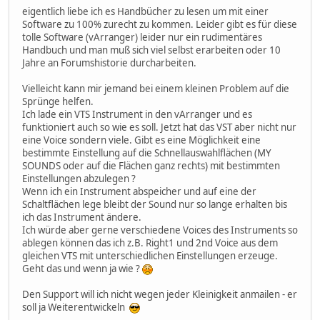
eigentlich liebe ich es Handbücher zu lesen um mit einer
Software zu 100% zurecht zu kommen. Leider gibt es für diese
tolle Software (vArranger) leider nur ein rudimentäres
Handbuch und man muß sich viel selbst erarbeiten oder 10
Jahre an Forumshistorie durcharbeiten.
Vielleicht kann mir jemand bei einem kleinen Problem auf die
Sprünge helfen.
Ich lade ein VTS Instrument in den vArranger und es
funktioniert auch so wie es soll. Jetzt hat das VST aber nicht nur
eine Voice sondern viele. Gibt es eine Möglichkeit eine
bestimmte Einstellung auf die Schnellauswahlflächen (MY
SOUNDS oder auf die Flächen ganz rechts) mit bestimmten
Einstellungen abzulegen ?
Wenn ich ein Instrument abspeicher und auf eine der
Schaltflächen lege bleibt der Sound nur so lange erhalten bis
ich das Instrument ändere.
Ich würde aber gerne verschiedene Voices des Instruments so
ablegen können das ich z.B. Right1 und 2nd Voice aus dem
gleichen VTS mit unterschiedlichen Einstellungen erzeuge.
Geht das und wenn ja wie ?
Den Support will ich nicht wegen jeder Kleinigkeit anmailen - er
soll ja Weiterentwickeln