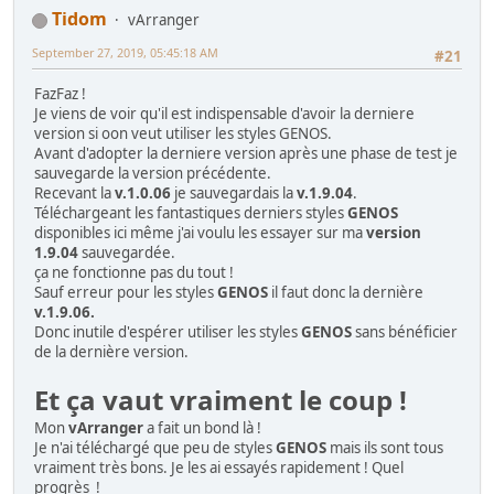
Tidom
vArranger
September 27, 2019, 05:45:18 AM
#21
FazFaz !
Je viens de voir qu'il est indispensable d'avoir la derniere
version si oon veut utiliser les styles GENOS.
Avant d'adopter la derniere version après une phase de test je
sauvegarde la version précédente.
Recevant la
v.1.0.06
je sauvegardais la
v.1.9.04
.
Téléchargeant les fantastiques derniers styles
GENOS
disponibles ici même j'ai voulu les essayer sur ma
version
1.9.04
sauvegardée.
ça ne fonctionne pas du tout !
Sauf erreur pour les styles
GENOS
il faut donc la dernière
v.1.9.06.
Donc inutile d'espérer utiliser les styles
GENOS
sans bénéficier
de la dernière version.
Et ça vaut vraiment le coup !
Mon
vArranger
a fait un bond là !
Je n'ai téléchargé que peu de styles
GENOS
mais ils sont tous
vraiment très bons. Je les ai essayés rapidement ! Quel
progrès !