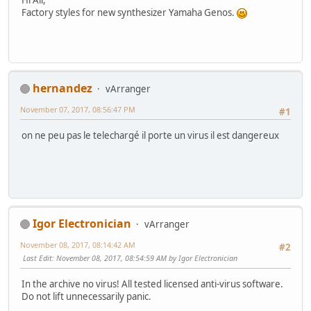
Hi All,
Factory styles for new synthesizer Yamaha Genos.
hernandez
vArranger
November 07, 2017, 08:56:47 PM
#1
on ne peu pas le telechargé il porte un virus il est dangereux
Igor Electronician
vArranger
November 08, 2017, 08:14:42 AM
#2
Last Edit
: November 08, 2017, 08:54:59 AM by Igor Electronician
In the archive no virus! All tested licensed anti-virus software.
Do not lift unnecessarily panic.