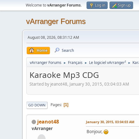
Welcome to
vArranger Forums
.
Log in
Sign up
vArranger Forums
August 08, 2026, 08:31:12 AM
Home
Search
vArranger Forums
Français
Le logiciel vArranger²
Kar
►
►
►
Karaoke Mp3 CDG
Started by jeanot48, January 30, 2015, 03:04:03 AM
Pages
1
GO DOWN
jeanot48
January 30, 2015, 03:04:03 AM
vArranger
Bonjour,