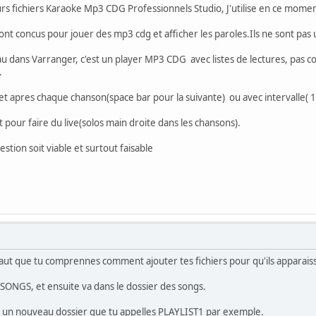
urs fichiers Karaoke Mp3 CDG Professionnels Studio, J'utilise en ce mome
t concus pour jouer des mp3 cdg et afficher les paroles.Ils ne sont pas u
u dans Varranger, c'est un player MP3 CDG avec listes de lectures, pas c
.
ret apres chaque chanson(space bar pour la suivante) ou avec intervalle( 1
 pour faire du live(solos main droite dans les chansons).
tion soit viable et surtout faisable
aut que tu comprennes comment ajouter tes fichiers pour qu'ils apparaiss
Y SONGS, et ensuite va dans le dossier des songs.
r un nouveau dossier que tu appelles PLAYLIST1 par exemple.