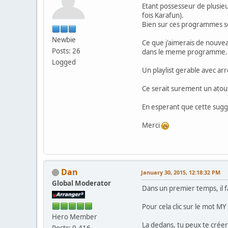
Etant possesseur de plusie
fois Karafun).
Bien sur ces programmes son
Newbie
Ce que j'aimerais de nouvea
Posts: 26
dans le meme programme.
Logged
Un playlist gerable avec ar
Ce serait surement un atout
En esperant que cette sugges
Merci
Dan
January 30, 2015, 12:18:32 PM
Global Moderator
Dans un premier temps, il f
Pour cela clic sur le mot M
Hero Member
La dedans, tu peux te crée
Posts: 9,416