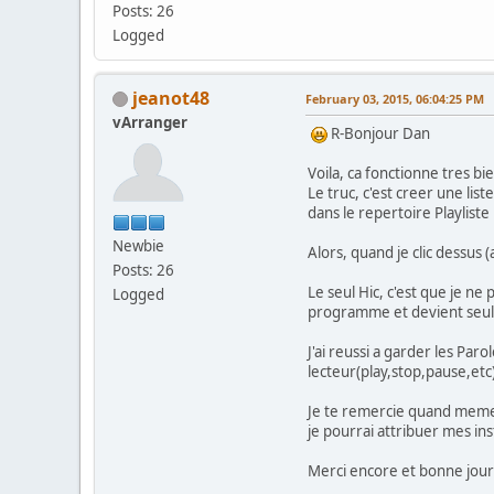
Posts: 26
Logged
jeanot48
February 03, 2015, 06:04:25 PM
vArranger
R-Bonjour Dan
Voila, ca fonctionne tres bi
Le truc, c'est creer une li
dans le repertoire Playlist
Newbie
Alors, quand je clic dessus 
Posts: 26
Le seul Hic, c'est que je ne
Logged
programme et devient seul
J'ai reussi a garder les Par
lecteur(play,stop,pause,etc)
Je te remercie quand meme 
je pourrai attribuer mes in
Merci encore et bonne jou