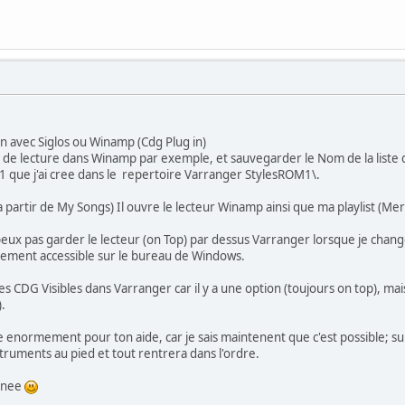
en avec Siglos ou Winamp (Cdg Plug in)
ste de lecture dans Winamp par exemple, et sauvegarder le Nom de la liste 
e 1 que j'ai cree dans le repertoire Varranger StylesROM1\.
(a partir de My Songs) Il ouvre le lecteur Winamp ainsi que ma playlist (Mer
 peux pas garder le lecteur (on Top) par dessus Varranger lorsque je change
ement accessible sur le bureau de Windows.
oles CDG Visibles dans Varranger car il y a une option (toujours on top), 
.
enormement pour ton aide, car je sais maintenent que c'est possible; s
struments au pied et tout rentrera dans l'ordre.
rnee