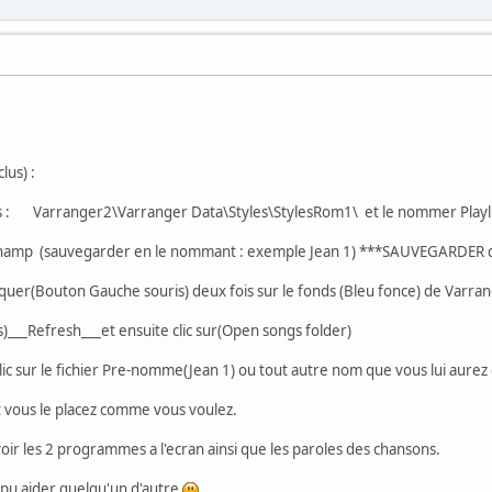
lus) :
ns : Varranger2\Varranger Data\Styles\StylesRom1\ et le nommer Playli
 Winamp (sauvegarder en le nommant : exemple Jean 1) ***SAUVEGARDER d
icquer(Bouton Gauche souris) deux fois sur le fonds (Bleu fonce) de Varr
s)___Refresh___et ensuite clic sur(Open songs folder)
 clic sur le fichier Pre-nomme(Jean 1) ou tout autre nom que vous lui aure
t vous le placez comme vous voulez.
ir les 2 programmes a l'ecran ainsi que les paroles des chansons.
a pu aider quelqu'un d'autre