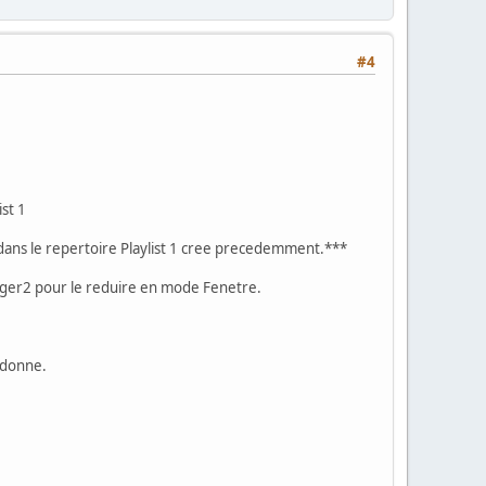
#4
st 1
ans le repertoire Playlist 1 cree precedemment.***
anger2 pour le reduire en mode Fenetre.
z donne.