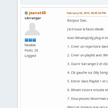
jeanot48
February 03, 2015, 08:45:34 PM
vArranger
Bonjour Dan,
J'ai trouve la facon ideale.
Avec Winamp(cdg plug in inc
Newbie
1. Creer un repertoire da
Posts: 26
2. Creer un playlist avec
Logged
3. Ouvrir Varranger2 et cl
4. Clic gauche sur (My Song
5. Entrer dans Playlist 1 et
6. Winam s'ouvre ensuite e
7. Vous pouvez desormais vo
Merci et j'espere que ceci 