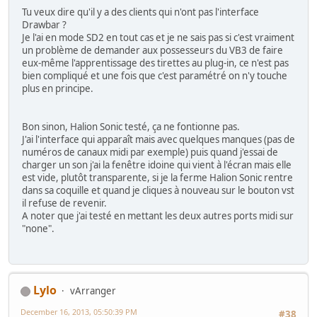
Tu veux dire qu'il y a des clients qui n'ont pas l'interface
Drawbar ?
Je l'ai en mode SD2 en tout cas et je ne sais pas si c'est vraiment
un problème de demander aux possesseurs du VB3 de faire
eux-même l'apprentissage des tirettes au plug-in, ce n'est pas
bien compliqué et une fois que c'est paramétré on n'y touche
plus en principe.
Bon sinon, Halion Sonic testé, ça ne fontionne pas.
J'ai l'interface qui apparaît mais avec quelques manques (pas de
numéros de canaux midi par exemple) puis quand j'essai de
charger un son j'ai la fenêtre idoine qui vient à l'écran mais elle
est vide, plutôt transparente, si je la ferme Halion Sonic rentre
dans sa coquille et quand je cliques à nouveau sur le bouton vst
il refuse de revenir.
A noter que j'ai testé en mettant les deux autres ports midi sur
"none".
Lylo
vArranger
December 16, 2013, 05:50:39 PM
#38