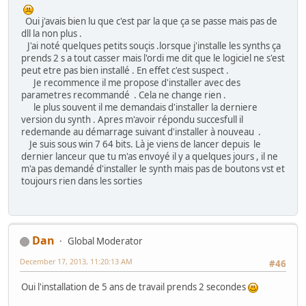
Oui j'avais bien lu que c'est par la que ça se passe mais pas de
dll la non plus .
J'ai noté quelques petits souçis .lorsque j'installe les synths ça
prends 2 s a tout casser mais l'ordi me dit que le logiciel ne s'est
peut etre pas bien installé . En effet c'est suspect .
Je recommence il me propose d'installer avec des
parametres recommandé . Cela ne change rien .
le plus souvent il me demandais d'installer la derniere
version du synth . Apres m'avoir répondu succesfull il
redemande au démarrage suivant d'installer à nouveau .
Je suis sous win 7 64 bits. Là je viens de lancer depuis le
dernier lanceur que tu m'as envoyé il y a quelques jours , il ne
m'a pas demandé d'installer le synth mais pas de boutons vst et
toujours rien dans les sorties
Dan
Global Moderator
December 17, 2013, 11:20:13 AM
#46
Oui l'installation de 5 ans de travail prends 2 secondes