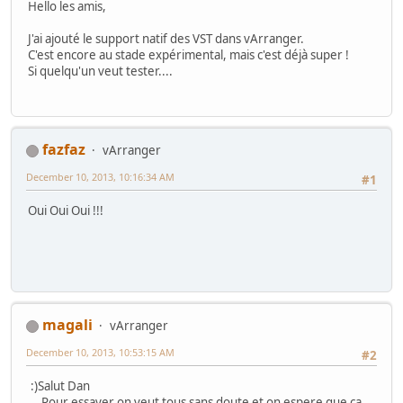
Hello les amis,
J'ai ajouté le support natif des VST dans vArranger.
C'est encore au stade expérimental, mais c'est déjà super !
Si quelqu'un veut tester....
fazfaz
vArranger
December 10, 2013, 10:16:34 AM
#1
Oui Oui Oui !!!
magali
vArranger
December 10, 2013, 10:53:15 AM
#2
:)Salut Dan
Pour essayer on veut tous sans doute et on espere que ça