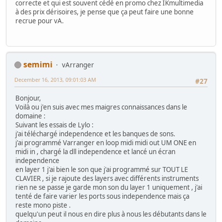
correcte et qui est souvent cédé en promo chez IKmultimedia
à des prix dérisoires, je pense que ça peut faire une bonne
recrue pour vA.
semimi
vArranger
December 16, 2013, 09:01:03 AM
#27
Bonjour,
Voilà ou j'en suis avec mes maigres connaissances dans le
domaine :
Suivant les essais de Lylo :
j'ai téléchargé independence et les banques de sons.
j'ai programmé Varranger en loop midi midi out UM ONE en
midi in , chargé la dll independence et lancé un écran
independence
en layer 1 j'ai bien le son que j'ai programmé sur TOUT LE
CLAVIER , si je rajoute des layers avec différents instruments
rien ne se passe je garde mon son du layer 1 uniquement , j'ai
tenté de faire varier les ports sous independence mais ça
reste mono piste .
quelqu'un peut il nous en dire plus à nous les débutants dans le