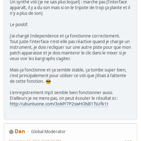
Un synthé vsti (je ne sais plus lequel) : marche pas (l'interface
apparaît, il y a du son mais si on le tripote de trop ça plante et il
n'y a plus de son)
Le positif.
J'ai chargé Independence et ça fonctionne correctement.
Tout juste l'interface n'est-elle pas réactive quand je charge un
instrument, je dois recliquer sur une autre piste pour que mon
patch apparaisse et je dois maintenir le clic dans le mixer si je
veux voir les bargraphs s'agiter.
Mais ça fonctionne et ça semble stable, ça tombe super bien,
c'est principalement pour utiliser ce vsti que j'étais à l'attente
de cette fonction.
L'enregistrement mp3 semble bien fonctionner aussi.
D'ailleurs je ne mens pas, on peut écouter le résultat ici :
http://ubuntuone.com/3oMY7P2swHOlsB1TsUfk1t
Dan
Global Moderator
December 13, 2013, 02:05:03 PM