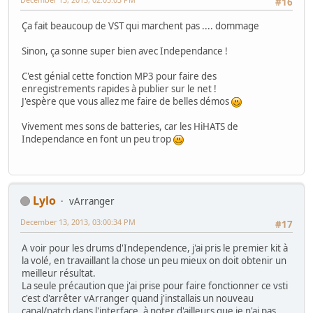
#16
Ça fait beaucoup de VST qui marchent pas .... dommage
Sinon, ça sonne super bien avec Independance !
C'est génial cette fonction MP3 pour faire des
enregistrements rapides à publier sur le net !
J'espère que vous allez me faire de belles démos
Vivement mes sons de batteries, car les HiHATS de
Independance en font un peu trop
Lylo
vArranger
December 13, 2013, 03:00:34 PM
#17
A voir pour les drums d'Independence, j'ai pris le premier kit à
la volé, en travaillant la chose un peu mieux on doit obtenir un
meilleur résultat.
La seule précaution que j'ai prise pour faire fonctionner ce vsti
c'est d'arrêter vArranger quand j'installais un nouveau
canal/patch dans l'interface, à noter d'ailleurs que je n'ai pas