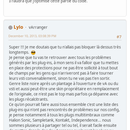
Il faudra que j'optimise cette partie du code.
Lylo
vArranger
December 10, 2013, 03:08:39 PM
#7
Super !!! Je me doutais que tu n'allais pas bloquer là dessus très
longtemps.
Je pense que tu vas te retrouver avec tous les problèmes
générés par les plug-ins, à mon sens il va falloir que tu mettes
en place des protections pour ne pas être sollicité à tout bout
de champs par les gens qui n'arriveront pas à faire tourner
leurs vsti convenablement, sinon tu ne vas pas t'en sortir.
Genre liste noire aprés un plantage à l'ouverture de vA ou du
vsti et aussi peut-être une skin propriétaire en remplacement
de l'originale, ce n'est pas le top mais parfois ça dépanne avec
les plugs récalcitrants.
Ce qu'on pourrait faire aussi tous ensemble c'est une liste des
plug-ins qui n'ont pas rencontrés de problèmes sur nos config,
je pense notamment à tous les plugs multitimbraux comme
Halion Sonic, Sampletank, Kontakt, Independence... nous
sommes plusieurs à partager tel ou tel, il serait facile ensuite