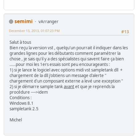
semimi
vArranger
December 13, 2013, 01:07:23 PM
#13
Salut à tous
Bien reçu la version vst , quelqu'un pourrait il indiquer dans les
grandes lignes pour les débutants comment paramétrer la
chose , je sais qu'il y a des spécialistes qui savent faire ça bien
.....pour moi les 1ers essais sont peu encourageants :
1) si je lance le logiciel avec options midi vst sampletank dll +
chargement de la dll j'obtiens un message d'alerte "
chargement d'un composant externe a levé une exception "
2) si je démarre sample tank
avant
et que je reprends la
procédure ---->idem
Conditions :
Windows 8.1
sampletank 2.5
Michel