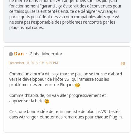
de mettre dans la doc de vArranger quels sont les plugs au
fonctionnement "garanti", ça éviterait des déconvenues pour
certains qui seraient tentés ensuite de dénigrer vArranger
parce qu'ils possèdent des vsti non compatibles alors que vA
ne sera pas responsable des problèmes rencontré par les
plug-ins mal codés.
Dan
Global Moderator
December 10, 2013, 03:16:45 PM
#8
Comme un ami m'a dit, si ça marche pas, on se tourne d'abord
vers le développeur de l'hôte VST qui ramasse tous les
problèmes des éditeurs de Plug-ins
Comme d'habitude, on va y aller progressivement et
apprivoiser la bête
C'est une bonne idée de tenir une liste de plug ins VST testés
dans vArranger, et noter des remarques pour chaque Plug-in.