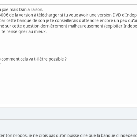
 joie mais Dan a raison.
300€ de la version à télécharger si tu veux avoir une version DVD d'Ind
par cette banque de son je te conseillerais d'attendre encore un peu qu'on
ché sur cette question dernièrement malheureusement (exploiter Indepen
e te renseigner au mieux.
 comment cela va t-il être possible ?
?
er ton propos, je ne crois pas qu'on puisse dire que la banque d'indepen