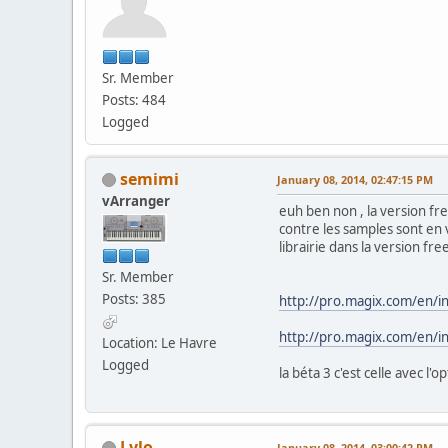
Sr. Member
Posts: 484
Logged
semimi
January 08, 2014, 02:47:15 PM
vArranger
euh ben non , la version fr
contre les samples sont en v
librairie dans la version fre
Sr. Member
Posts: 385
http://pro.magix.com/en/
http://pro.magix.com/en/
Location: Le Havre
Logged
la béta 3 c'est celle avec l'o
Lylo
January 08, 2014, 03:00:42 PM