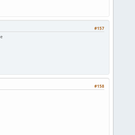
#157
re
#158