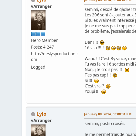
vArranger
semimi, désolé de gâcher ta
Les 20€ sont à ajouter aux 
Si tu es vraiment intéressé 
Je ne me suis pas trop pen
de problème, j'essaierais d
Hero Member
Dan !!!!
Posts: 4,247
16 vsti !!!!!
http://deslysproduction.c
Waho !!! C'est Byzance, mais
om
Tu vas faire 16 sorties midi 
Logged
Non, j'te crois pas !!!
T'es pas cap !!!
Si !!!
C'est vrai ?
Youpi !!!
Lylo
January 08, 2014, 03:08:31 PM
vArranger
semimi, posts croisés.
Je me permettrais de nuanc