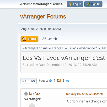
Welcome to
vArranger Forums
.
Log in
Sign up
vArranger Forums
August 06, 2026, 03:08:30 AM
Home
Search
vArranger Forums
Français
Le logiciel vArranger²
Les
►
►
►
Les VST avec vArranger c'est 
Started by Dan, December 10, 2013, 09:53:20 AM
1
3
Pages
2
GO DOWN
fazfaz
January 08, 2014, 02:41:39 PM
vArranger
A priori, rien n'a changé co