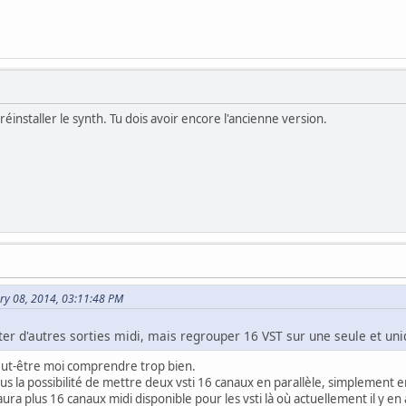
éinstaller le synth. Tu dois avoir encore l'ancienne version.
ry 08, 2014, 03:11:48 PM
uter d'autres sorties midi, mais regrouper 16 VST sur une seule et uni
ut-être moi comprendre trop bien.
plus la possibilité de mettre deux vsti 16 canaux en parallèle, simplement 
 aura plus 16 canaux midi disponible pour les vsti là où actuellement il y en