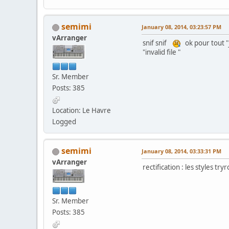
semimi
January 08, 2014, 03:23:57 PM
vArranger
snif snif
ok pour tout "j
"invalid file "
Sr. Member
Posts: 385
Location: Le Havre
Logged
semimi
January 08, 2014, 03:33:31 PM
vArranger
rectification : les styles t
Sr. Member
Posts: 385