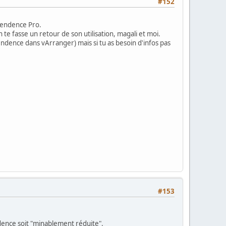
#152
ependence Pro.
 te fasse un retour de son utilisation, magali et moi.
dence dans vArranger) mais si tu as besoin d'infos pas
#153
dence soit "minablement réduite".