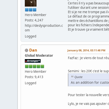
Certes il n'y a pas beaucoup
l'utiliser durant une session
Et si je ne me trompe pas il 
Hero Member
Le défaut de ce programme, 
Posts: 4,247
mettre des échantillons de 
pour les fichiers Independ
http://deslysproduction.c
Et je trouve ça vraiment bêt
om
Logged
Dan
January 08, 2014, 03:11:48 PM
Global Moderator
FazFaz : Je viens de tout r
Semimi : les 20€ c'est le 
Hero Member
Posts: 9,413
Quote
As an addition for cust
Logged
Pour tester la nouvelle vers
Lylo, je ne vais pas ajouter