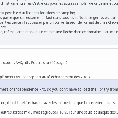
 d'instruments mais c'est le cas pour les autres sampler de ce genre et co
.
est possible d'utiliser ses fonctions de sampling.
parce que curieusement il faut dans tous les softs de ce genre, est qu'il
parties tierce il faut passer par un convertisseur de format de chez Chic
ence.
e, même Sampletank qui n'est pas une flèche dans ce domaine lit au moins d
éuploader vA+Synth. Pourrais tu rééssayer?
supplément DVD par rapport au téléchargement des 70GB
omers of Independence Pro, so you don't have to load the library from
ion, il faut la retélécharger avec les même liens que la précédente versio
 d'autres sorties midi, mais regrouper 16 VST sur une seule et unique des 3