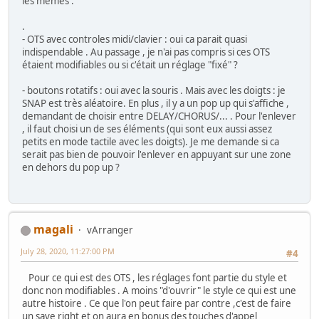
les memes .
.
- OTS avec controles midi/clavier : oui ca parait quasi
indispendable . Au passage , je n'ai pas compris si ces OTS
étaient modifiables ou si c'était un réglage "fixé" ?
- boutons rotatifs : oui avec la souris . Mais avec les doigts : je
SNAP est très aléatoire. En plus , il y a un pop up qui s'affiche ,
demandant de choisir entre DELAY/CHORUS/... . Pour l'enlever
, il faut choisi un de ses éléments (qui sont eux aussi assez
petits en mode tactile avec les doigts). Je me demande si ca
serait pas bien de pouvoir l'enlever en appuyant sur une zone
en dehors du pop up ?
magali
vArranger
July 28, 2020, 11:27:00 PM
#4
Pour ce qui est des OTS , les réglages font partie du style et
donc non modifiables . A moins "d'ouvrir" le style ce qui est une
autre histoire . Ce que l'on peut faire par contre ,c'est de faire
un save right et on aura en bonus des touches d'appel