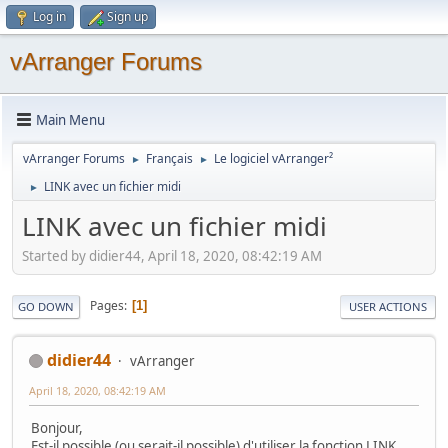
Log in
Sign up
vArranger Forums
Main Menu
vArranger Forums
Français
Le logiciel vArranger²
►
►
LINK avec un fichier midi
►
LINK avec un fichier midi
Started by didier44, April 18, 2020, 08:42:19 AM
Pages
1
GO DOWN
USER ACTIONS
didier44
vArranger
April 18, 2020, 08:42:19 AM
Bonjour,
Est-il possible (ou serait-il possible) d'utiliser la fonction LINK