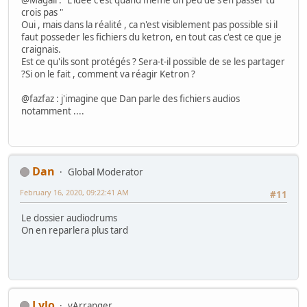
@Magali : "L'idée c'est quand même un peu de s'en passer tu
crois pas "
Oui , mais dans la réalité , ca n'est visiblement pas possible si il
faut posseder les fichiers du ketron, en tout cas c'est ce que je
craignais.
Est ce qu'ils sont protégés ? Sera-t-il possible de se les partager
?Si on le fait , comment va réagir Ketron ?
@fazfaz : j'imagine que Dan parle des fichiers audios
notamment ....
Dan
Global Moderator
February 16, 2020, 09:22:41 AM
#11
Le dossier audiodrums
On en reparlera plus tard
Lylo
vArranger