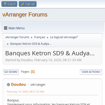
Log in
Sign up
vArranger Forums
Main Menu
vArranger Forums
Français
Le logiciel vArranger²
►
►
Banques Ketron SD9 & Audya...
►
Banques Ketron SD9 & Audya...
Started by Doudou, February 14, 2020, 08:21:35 AM
Pages
1
GO DOWN
USER ACTIONS
Doudou
vArranger
February 14, 2020, 08:21:35 AM
Bonjour,
Simplement pour information, les banques Ketron SD9 et