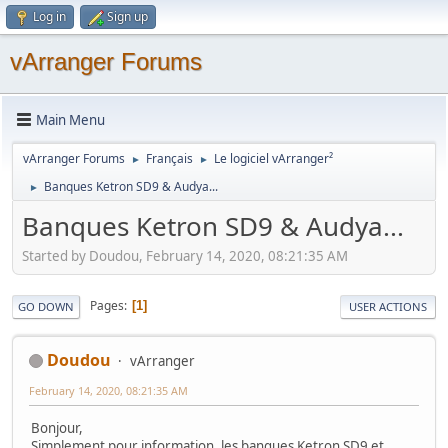
Log in
Sign up
vArranger Forums
Main Menu
vArranger Forums
Français
Le logiciel vArranger²
►
►
Banques Ketron SD9 & Audya...
►
Banques Ketron SD9 & Audya...
Started by Doudou, February 14, 2020, 08:21:35 AM
Pages
1
GO DOWN
USER ACTIONS
Doudou
vArranger
February 14, 2020, 08:21:35 AM
Bonjour,
Simplement pour information, les banques Ketron SD9 et