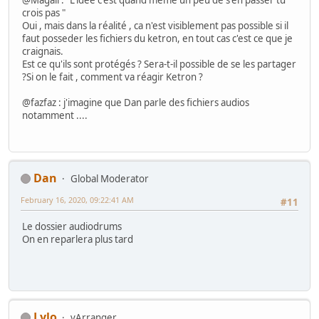
@Magali : "L'idée c'est quand même un peu de s'en passer tu
crois pas "
Oui , mais dans la réalité , ca n'est visiblement pas possible si il
faut posseder les fichiers du ketron, en tout cas c'est ce que je
craignais.
Est ce qu'ils sont protégés ? Sera-t-il possible de se les partager
?Si on le fait , comment va réagir Ketron ?
@fazfaz : j'imagine que Dan parle des fichiers audios
notamment ....
Dan
Global Moderator
February 16, 2020, 09:22:41 AM
#11
Le dossier audiodrums
On en reparlera plus tard
Lylo
vArranger