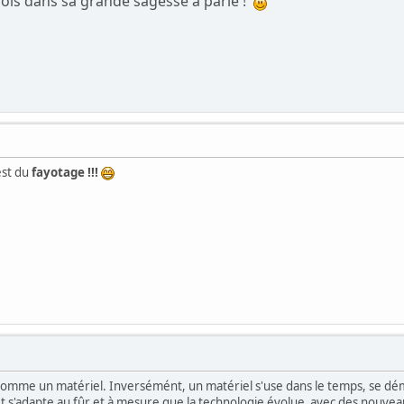
is dans sa grande sagesse a parlé !
est du
fayotage !!!
s comme un matériel. Inversémént, un matériel s'use dans le temps, se dé
 et s'adapte au fûr et à mesure que la technologie évolue avec des nouveau