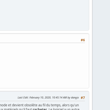
#6
Last Edit
: February 10, 2020, 10:45:14 AM by danyjo
#7
mode et devient obsolète au fil du temps, alors qu'un
x matériels qu'il faut
racheter
. Le logiciel a un autre