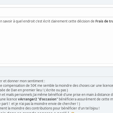
en savoir à quel endroit c'est écrit clairement cette décision de
Frais de tr
er et donner mon sentiment :
e compensation de 50€ me semble la moindre des choses car une licence a
ée de Dan en premier lieu ! ( écrite ou pas )
 et mails personnels j'ai même bénéficié d'une prise en main à distance 
'une licence
vArranger2 "d'occasion"
bénéficiera assurément de cette mê
e part ! et je n'ai pas la moindre envie de chercher ! )
ment la moindre des contributions pour bénéficier d'un tel bijou !