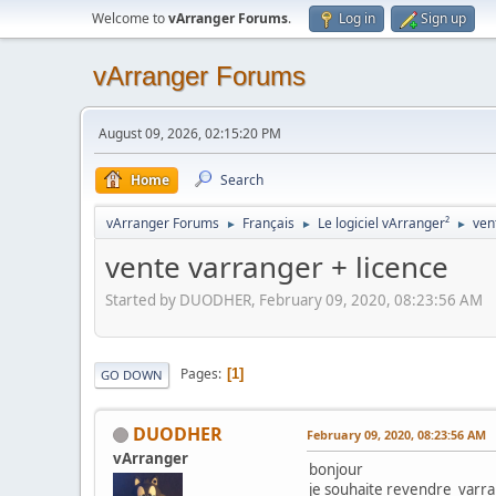
Welcome to
vArranger Forums
.
Log in
Sign up
vArranger Forums
August 09, 2026, 02:15:20 PM
Home
Search
vArranger Forums
Français
Le logiciel vArranger²
ven
►
►
►
vente varranger + licence
Started by DUODHER, February 09, 2020, 08:23:56 AM
Pages
1
GO DOWN
DUODHER
February 09, 2020, 08:23:56 AM
vArranger
bonjour
je souhaite revendre varran