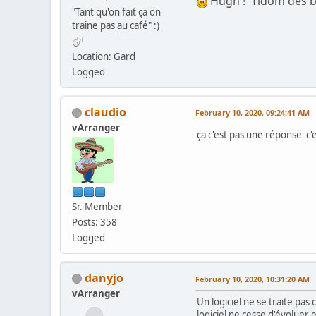
Hugh ! Tidom des bo
"Tant qu'on fait ça on
traine pas au café" :)
Location: Gard
Logged
claudio
February 10, 2020, 09:24:41 AM
vArranger
ça c'est pas une réponse c'
Sr. Member
Posts: 358
Logged
danyjo
February 10, 2020, 10:31:20 AM
vArranger
Un logiciel ne se traite pa
logiciel ne cesse d'évoluer