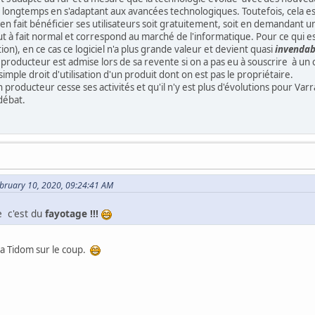
r longtemps en s'adaptant aux avancées technologiques. Toutefois, cela es
 en fait bénéficier ses utilisateurs soit gratuitement, soit en demandant u
out à fait normal et correspond au marché de l'informatique. Pour ce qui est de
tion), en ce cas ce logiciel n'a plus grande valeur et devient quasi
invendab
 producteur est admise lors de sa revente si on a pas eu à souscrire à un c
imple droit d'utilisation d'un produit dont on est pas le propriétaire.
producteur cesse ses activités et qu'il n'y est plus d'évolutions pour Varra
 débat.
ebruary 10, 2020, 09:24:41 AM
e c'est du
fayotage !!!
 a Tidom sur le coup.