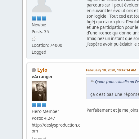
parcours car il peut évolue
en suivant les évolutions et
son logiciel. Tout ceci est t
figé( qui n'aura plus d'évolu
Newbie
et une participation pour le
Posts: 35
d'une licence qui donne un s
Imaginez un instant que son 
J'espère avoir pu éclaicir le
Location: 74000
Logged
Lylo
February 10, 2020, 10:47:14 AM
vArranger
Quote from: claudio on F
ça c'est pas une répons
Parfaitement et je me joins
Hero Member
Posts: 4,247
http://deslysproduction.c
om
Logged