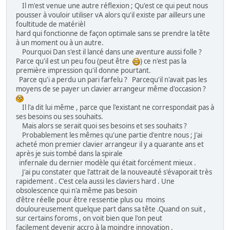
Il m'est venue une autre réflexion ; Qu'est ce qui peut nous
pousser à vouloir utiliser vA alors qu'il existe par ailleurs une
foultitude de matérièl
hard qui fonctionne de façon optimale sans se prendre la tête
à un moment ou à un autre.
Pourquoi Dan s'est il lancé dans une aventure aussi folle ?
Parce qu'il est un peu fou (peut être
) ce n'est pas la
première impression qu'il donne pourtant.
Parce qu'i a perdu un pari farfelu ? Parcequ'il n'avait pas les
moyens de se payer un clavier arrangeur même d'occasion ?
Il l'a dit lui même , parce que l'existant ne correspondait pas à
ses besoins ou ses souhaits.
Mais alors se serait quoi ses besoins et ses souhaits ?
Probablement les mêmes qu'une partie d'entre nous ; J'ai
acheté mon premier clavier arrangeur il y a quarante ans et
après je suis tombé dans la spirale
infernale du dernier modèle qui était forcément mieux .
J'ai pu constater que l'attrait de la nouveauté s'évaporait très
rapidement . C'est cela aussi les claviers hard . Une
obsolescence qui n'a même pas besoin
d'être réelle pour être ressentie plus ou moins
douloureusement quelque part dans sa tête .Quand on suit ,
sur certains foroms , on voit bien que l'on peut
facilement devenir accro à la moindre innovation .