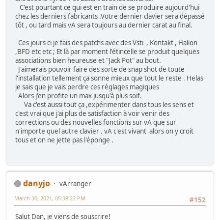
C'est pourtant ce qui est en train de se produire aujourd'hui
chez les derniers fabricants .Votre dernier clavier sera dépassé
tôt , ou tard mais vA sera toujours au dernier carat au final.
Ces jours ci je fais des patchs avec des Vsti , Kontakt , Halion
,BFD etc etc ; Et là par moment l'étincelle se produit quelques
associations bien heureuse et "Jack Pot" au bout.
J'aimerais pouvoir faire des sorte de snap shot de toute
l'installation tellement ça sonne mieux que tout le reste . Helas
je sais que je vais perdre ces réglages magiques
Alors j'en profite un max jusqu'à plus soif.
Va c'est aussi tout ça ,expérimenter dans tous les sens et
c'est vrai que j'ai plus de satisfaction à voir venir des
corrections ou des nouvelles fonctions sur vA que sur
n'importe quel autre clavier . vA c'est vivant alors on y croit
tous et on ne jette pas l'éponge .
danyjo
vArranger
March 30, 2021, 05:38:22 PM
#152
Salut Dan, je viens de souscrire!