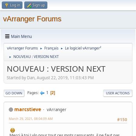
Log in
Sign up
vArranger Forums
Main Menu
vArranger Forums
Français
Le logiciel vArranger²
►
►
NOUVEAU : VERSION NEXT
►
NOUVEAU : VERSION NEXT
Started by Dan, August 22, 2019, 11:03:43 PM
1
Pages
2
GO DOWN
USER ACTIONS
marcstieve
vArranger
March 29, 2021, 08:04:09 AM
#150
Merci à toi Lylo pour tout ces mots rassurants, il ne faut pas