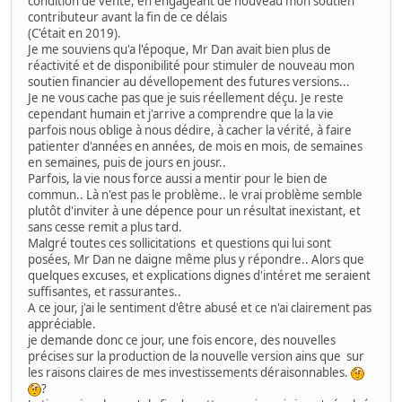
condition de vente, en engageant de nouveau mon soutien
contributeur avant la fin de ce délais
(C'était en 2019).
Je me souviens qu'a l'époque, Mr Dan avait bien plus de
réactivité et de disponibilité pour stimuler de nouveau mon
soutien financier au dévellopement des futures versions...
Je ne vous cache pas que je suis réellement déçu. Je reste
cependant humain et j'arrive a comprendre que la la vie
parfois nous oblige à nous dédire, à cacher la vérité, à faire
patienter d'années en années, de mois en mois, de semaines
en semaines, puis de jours en jousr..
Parfois, la vie nous force aussi a mentir pour le bien de
commun.. Là n'est pas le problème.. le vrai problème semble
plutôt d'inviter à une dépence pour un résultat inexistant, et
sans cesse remit a plus tard.
Malgré toutes ces sollicitations et questions qui lui sont
posées, Mr Dan ne daigne même plus y répondre.. Alors que
quelques excuses, et explications dignes d'intéret me seraient
suffisantes, et rassurantes..
A ce jour, j'ai le sentiment d'être abusé et ce n'ai clairement pas
appréciable.
je demande donc ce jour, une fois encore, des nouvelles
précises sur la production de la nouvelle version ains que sur
les raisons claires de mes investissements déraisonnables.
?