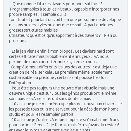
Que manque t'il à ces claviers pour nous satifaire ?
Programmables à tous les niveaux , capable d'incorporer nos
propre samples , il semble qu'ils
ont tout et pourtant on voit bien que personne ne développe
de sons ou des styles ou quoi que ce soit . A part quelques
grosses structures mais les
utilisateurs qu'est ce qu'is apportent à ces claviers ? Rien ou
presque .
Et là j'en viens enfin à mon propos . Les claviers hard sont
certes efficace mais probablement ennuyeux . vA nous
permet de nous concocter notre systeme à nous.
Complêtement différents les uns des autres , c'est déja une
creation de réaliser cela . La première même .Totalement
customisable ou presque , certains ont poussé très loin
l'intégration .
Peut être pas toujours une oeuvre d'art visuelle mais une
oeuvre unique c'est sur .Tous les génos produiront le même
son mais les vA ne le feront sans doute jamais .
10 ans que je ne me préoccupe plus des nouveaux claviers .Je
les possède tous et ils me servent pour la déco de mon home
studio et pour les resampler parfois.
10 ans que je j'utilise vA et peu importe si Yamaha met 6 ans
pour sortir le Genos 2 .Je l'aurais mal vécu si j'avais du rester 6
ans avec le Tyros 1 et autant avec les suivants.