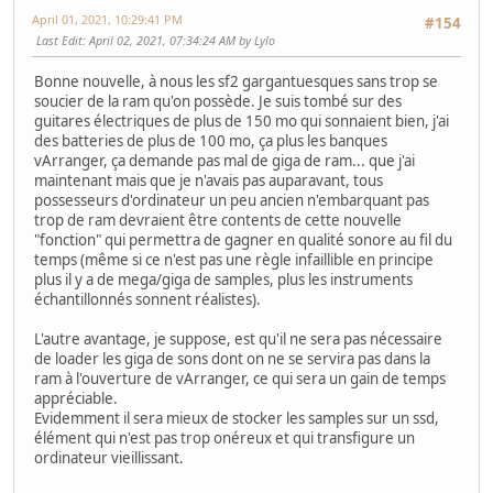
April 01, 2021, 10:29:41 PM
#154
Last Edit
: April 02, 2021, 07:34:24 AM by Lylo
Bonne nouvelle, à nous les sf2 gargantuesques sans trop se
soucier de la ram qu'on possède. Je suis tombé sur des
guitares électriques de plus de 150 mo qui sonnaient bien, j'ai
des batteries de plus de 100 mo, ça plus les banques
vArranger, ça demande pas mal de giga de ram... que j'ai
maintenant mais que je n'avais pas auparavant, tous
possesseurs d'ordinateur un peu ancien n'embarquant pas
trop de ram devraient être contents de cette nouvelle
"fonction" qui permettra de gagner en qualité sonore au fil du
temps (même si ce n'est pas une règle infaillible en principe
plus il y a de mega/giga de samples, plus les instruments
échantillonnés sonnent réalistes).
L'autre avantage, je suppose, est qu'il ne sera pas nécessaire
de loader les giga de sons dont on ne se servira pas dans la
ram à l'ouverture de vArranger, ce qui sera un gain de temps
appréciable.
Evidemment il sera mieux de stocker les samples sur un ssd,
élément qui n'est pas trop onéreux et qui transfigure un
ordinateur vieillissant.