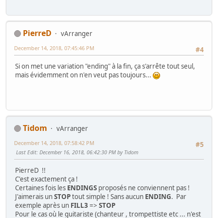
PierreD
vArranger
December 14, 2018, 07:45:46 PM
#4
Si on met une variation "ending" à la fin, ça s'arrête tout seul,
mais évidemment on n'en veut pas toujours...
Tidom
vArranger
December 14, 2018, 07:58:42 PM
#5
Last Edit
: December 16, 2018, 06:42:30 PM by Tidom
PierreD !!
C'est exactement ça !
Certaines fois les
ENDINGS
proposés ne conviennent pas !
J'aimerais un
STOP
tout simple ! Sans aucun
ENDING
. Par
exemple après un
FILL3
=>
STOP
Pour le cas où le guitariste (chanteur , trompettiste etc ... n'est