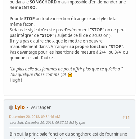
ou dans le
SONGCHORD
mais impossible d'en demander une
4eme INTRO
.
Pour le
STOP
ou toute insertion étrangère au style de la
même façon.
Si dans le style il n'existe pas d'évènement
"STOP"
on ne peut
pas intégrer de
"STOP"
( sujet de ce fil de discussion ).
Il n'y a pas d'autre choix que le mettre en oeuvre
manuellement dans vArranger
sa propre fonction "STOP"
.
Pas davantage pour les insertions de mesure à 2/4 ou 3/4 ou
quoique ce soit d'autre .
"La plus belle des femmes ne peut offrir plus que ce qu'elle a "
(ou quelque chose comme ça!
Hugh !
Lylo
vArranger
December 20, 2018, 09:34:46 AM
#11
Last Edit
: December 20, 2018, 09:37:22 AM by Lylo
Bin oui, la principale fonction du songchord est de fournir une