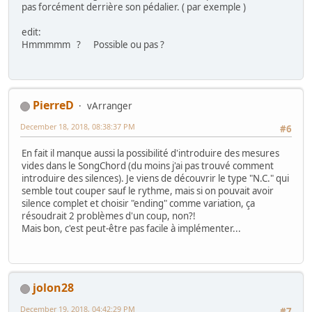
pas forcément derrière son pédalier. ( par exemple )
edit:
Hmmmmm ? Possible ou pas ?
PierreD
vArranger
December 18, 2018, 08:38:37 PM
#6
En fait il manque aussi la possibilité d'introduire des mesures
vides dans le SongChord (du moins j'ai pas trouvé comment
introduire des silences). Je viens de découvrir le type "N.C." qui
semble tout couper sauf le rythme, mais si on pouvait avoir
silence complet et choisir "ending" comme variation, ça
résoudrait 2 problèmes d'un coup, non?!
Mais bon, c'est peut-être pas facile à implémenter...
jolon28
December 19, 2018, 04:42:29 PM
#7