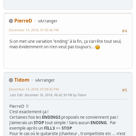
PierreD
vArranger
December 14, 2018, 07:45:46 PM
#4
Si on met une variation "ending" à la fin, ça s'arrête tout seul,
mais évidemment on n'en veut pas toujours...
Tidom
vArranger
December 14, 2018, 07:58:42 PM
#5
Last Edit
: December 16, 2018, 06:42:30 PM by Tidom
PierreD !!
C'est exactement ça !
Certaines fois les
ENDINGS
proposés ne conviennent pas !
J'aimerais un
STOP
tout simple ! Sans aucun
ENDING
. Par
exemple après un
FILL3
=>
STOP
Pour le cas où le guitariste (chanteur , trompettiste etc ... n'est