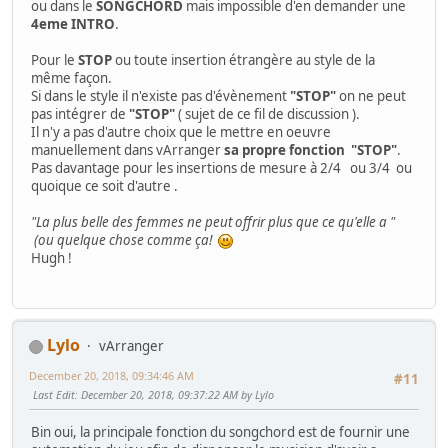
ou dans le
SONGCHORD
mais impossible d'en demander une
4eme INTRO
.
Pour le
STOP
ou toute insertion étrangère au style de la
même façon.
Si dans le style il n'existe pas d'évènement
"STOP"
on ne peut
pas intégrer de
"STOP"
( sujet de ce fil de discussion ).
Il n'y a pas d'autre choix que le mettre en oeuvre
manuellement dans vArranger
sa propre fonction "STOP"
.
Pas davantage pour les insertions de mesure à 2/4 ou 3/4 ou
quoique ce soit d'autre .
"La plus belle des femmes ne peut offrir plus que ce qu'elle a "
(ou quelque chose comme ça!
Hugh !
Lylo
vArranger
December 20, 2018, 09:34:46 AM
#11
Last Edit
: December 20, 2018, 09:37:22 AM by Lylo
Bin oui, la principale fonction du songchord est de fournir une