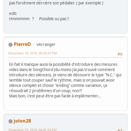
pas forcément derrière son pédalier. ( par exemple )
edit:
Hmmmmm ? Possible ou pas ?
PierreD
vArranger
December 18, 2018, 08:38:37 PM
#6
En fait il manque aussi la possibilité d'introduire des mesures
vides dans le SongChord (du moins j'ai pas trouvé comment
introduire des silences). Je viens de découvrir le type "N.C." qui
semble tout couper sauf le rythme, mais si on pouvait avoir
silence complet et choisir "ending" comme variation, ça
résoudrait 2 problèmes d'un coup, non?!
Mais bon, c'est peut-être pas facile à implémenter...
jolon28
December 19, 2018, 04:42:29 PM
#7