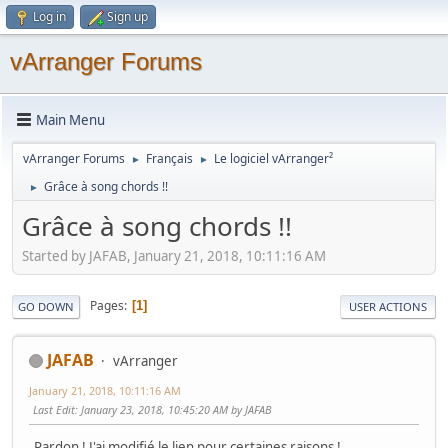
Log in
Sign up
vArranger Forums
Main Menu
vArranger Forums
Français
Le logiciel vArranger²
►
►
Grâce à song chords !!
►
Grâce à song chords !!
Started by JAFAB, January 21, 2018, 10:11:16 AM
Pages
1
GO DOWN
USER ACTIONS
JAFAB
vArranger
January 21, 2018, 10:11:16 AM
Last Edit
: January 23, 2018, 10:45:20 AM by JAFAB
Pardon ! J'ai modifié le lien pour certaines raisons !