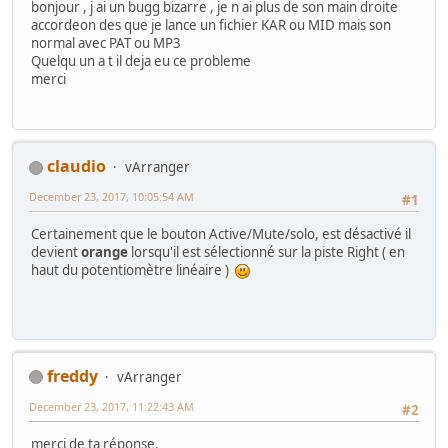
bonjour , j ai un bugg bizarre , je n ai plus de son main droite
accordeon des que je lance un fichier KAR ou MID mais son
normal avec PAT ou MP3
Quelqu un a t il deja eu ce probleme
merci
claudio
vArranger
December 23, 2017, 10:05:54 AM
#1
Certainement que le bouton Active/Mute/solo, est désactivé il
devient
orange
lorsqu'il est sélectionné sur la piste Right ( en
haut du potentiomètre linéaire )
freddy
vArranger
December 23, 2017, 11:22:43 AM
#2
merci de ta réponse,