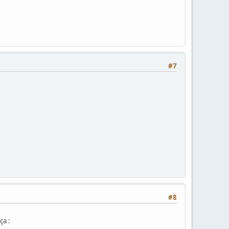
#7
#8
ça :