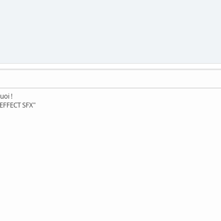
oi !
"EFFECT SFX"