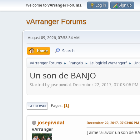
Welcome to
vArranger Forums
.
Log in
Sign up
vArranger Forums
August 09, 2026, 07:58:34 AM
Home
Search
vArranger Forums
Français
Le logiciel vArranger²
Un 
►
►
►
Un son de BANJO
Started by josepividal, December 22, 2017, 07:03:06 PM
Pages
1
GO DOWN
josepividal
December 22, 2017, 07:03:06 PM
vArranger
J'aimerai avoir un son de B