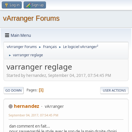
Log in
Sign up
vArranger Forums
Main Menu
vArranger Forums
Français
Le logiciel vArranger²
►
►
varranger reglage
►
varranger reglage
Started by hernandez, September 04, 2017, 07:54:45 PM
Pages
1
GO DOWN
USER ACTIONS
hernandez
vArranger
September 04, 2017, 07:54:45 PM
dan comment en fait...
pour sauvegardé le style avec le son de la main droite choisi