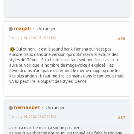
magali
vArranger
February 14, 2018, 05:19:15 PM
#36
Oui et non , c'est la sound bank Yamaha qui n'est pas
encore dispo dans une version qui optimisera la lecture des
styles du Génos . Si tu t'interesse tant soit peu à ce clavier tu
aura pu voir que le nombre de méga-voice à explosé , les
Revo-drums n'ont pas exactement le même mapping que les
kits plus ancien . Il faut mettre les mains dans le cambouis mais
vA lui peut lire la plupart des styles Génos .
hernandez
vArranger
February 14, 2018, 08:07:19 PM
#37
alors ca marche mais ça sonne pas bien ,
es que tu va cherché pourquoi, ou trouvé et a faire le réglage