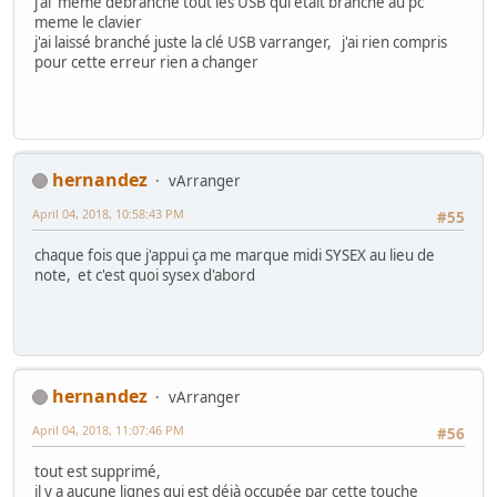
j'ai meme debranché tout les USB qui etait branché au pc
meme le clavier
j'ai laissé branché juste la clé USB varranger, j'ai rien compris
pour cette erreur rien a changer
hernandez
vArranger
April 04, 2018, 10:58:43 PM
#55
chaque fois que j'appui ça me marque midi SYSEX au lieu de
note, et c'est quoi sysex d'abord
hernandez
vArranger
April 04, 2018, 11:07:46 PM
#56
tout est supprimé,
il y a aucune lignes qui est déjà occupée par cette touche