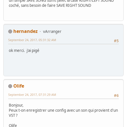
un simple SAVE SONG suffit (avec la case RIGHT/LEFT SOUND
coché, sans besoin de faire SAVE RIGHT SOUND
hernandez
vArranger
September 24, 2017, 05:31:32 AM
#5
ok merci. j'ai pigé
Olife
September 24, 2017, 07:31:29 AM
#6
Bonjour,
Peux t-on enregistrer une config avec un son qui provient d'un
VST ?
Olife