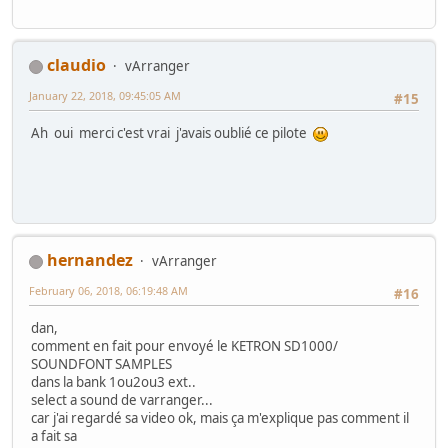
claudio
vArranger
January 22, 2018, 09:45:05 AM
#15
Ah oui merci c'est vrai j'avais oublié ce pilote
hernandez
vArranger
February 06, 2018, 06:19:48 AM
#16
dan,
comment en fait pour envoyé le KETRON SD1000/
SOUNDFONT SAMPLES
dans la bank 1ou2ou3 ext..
select a sound de varranger...
car j'ai regardé sa video ok, mais ça m'explique pas comment il
a fait sa