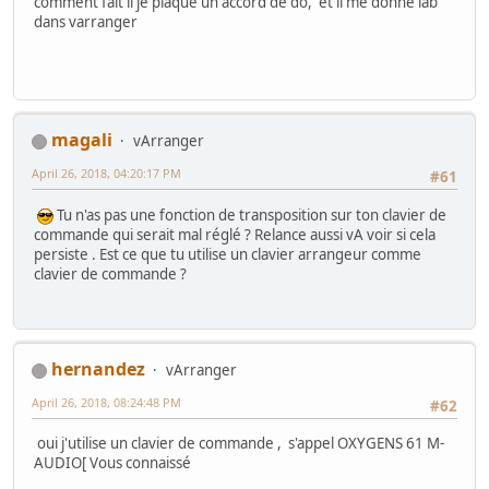
comment fait'il je plaque un accord de do, et il me donne lab
dans varranger
magali
vArranger
April 26, 2018, 04:20:17 PM
#61
Tu n'as pas une fonction de transposition sur ton clavier de
commande qui serait mal réglé ? Relance aussi vA voir si cela
persiste . Est ce que tu utilise un clavier arrangeur comme
clavier de commande ?
hernandez
vArranger
April 26, 2018, 08:24:48 PM
#62
oui j'utilise un clavier de commande , s'appel OXYGENS 61 M-
AUDIO[ Vous connaissé