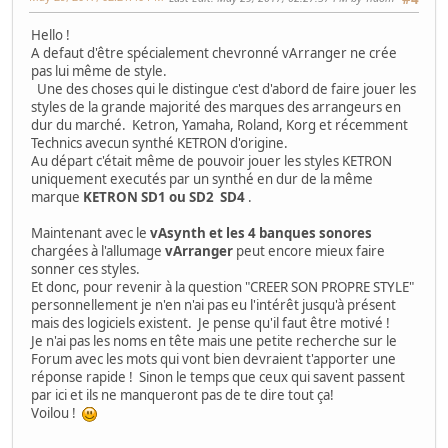
Hello !
A defaut d'être spécialement chevronné vArranger ne crée
pas lui même de style.
Une des choses qui le distingue c'est d'abord de faire jouer les
styles de la grande majorité des marques des arrangeurs en
dur du marché. Ketron, Yamaha, Roland, Korg et récemment
Technics avecun synthé KETRON d'origine.
Au départ c'était même de pouvoir jouer les styles KETRON
uniquement executés par un synthé en dur de la même
marque
KETRON SD1 ou SD2 SD4
.
Maintenant avec le
vAsynth et les 4 banques sonores
chargées à l'allumage
vArranger
peut encore mieux faire
sonner ces styles.
Et donc, pour revenir à la question "CREER SON PROPRE STYLE"
personnellement je n'en n'ai pas eu l'intérêt jusqu'à présent
mais des logiciels existent. Je pense qu'il faut être motivé !
Je n'ai pas les noms en tête mais une petite recherche sur le
Forum avec les mots qui vont bien devraient t'apporter une
réponse rapide ! Sinon le temps que ceux qui savent passent
par ici et ils ne manqueront pas de te dire tout ça!
Voilou !