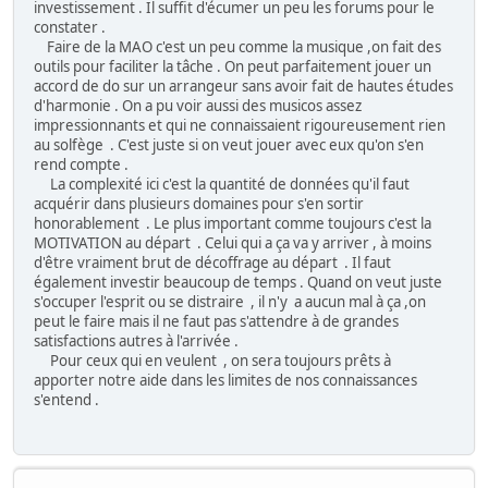
investissement . Il suffit d'écumer un peu les forums pour le
constater .
Faire de la MAO c'est un peu comme la musique ,on fait des
outils pour faciliter la tâche . On peut parfaitement jouer un
accord de do sur un arrangeur sans avoir fait de hautes études
d'harmonie . On a pu voir aussi des musicos assez
impressionnants et qui ne connaissaient rigoureusement rien
au solfège . C'est juste si on veut jouer avec eux qu'on s'en
rend compte .
La complexité ici c'est la quantité de données qu'il faut
acquérir dans plusieurs domaines pour s'en sortir
honorablement . Le plus important comme toujours c'est la
MOTIVATION au départ . Celui qui a ça va y arriver , à moins
d'être vraiment brut de décoffrage au départ . Il faut
également investir beaucoup de temps . Quand on veut juste
s'occuper l'esprit ou se distraire , il n'y a aucun mal à ça ,on
peut le faire mais il ne faut pas s'attendre à de grandes
satisfactions autres à l'arrivée .
Pour ceux qui en veulent , on sera toujours prêts à
apporter notre aide dans les limites de nos connaissances
s'entend .