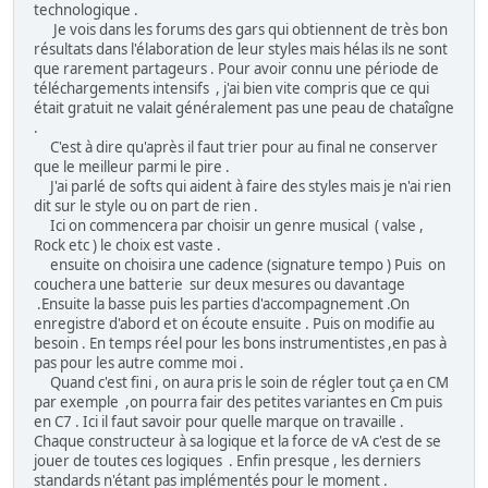
technologique .
Je vois dans les forums des gars qui obtiennent de très bon
résultats dans l'élaboration de leur styles mais hélas ils ne sont
que rarement partageurs . Pour avoir connu une période de
téléchargements intensifs , j'ai bien vite compris que ce qui
était gratuit ne valait généralement pas une peau de chataîgne
.
C'est à dire qu'après il faut trier pour au final ne conserver
que le meilleur parmi le pire .
J'ai parlé de softs qui aident à faire des styles mais je n'ai rien
dit sur le style ou on part de rien .
Ici on commencera par choisir un genre musical ( valse ,
Rock etc ) le choix est vaste .
ensuite on choisira une cadence (signature tempo ) Puis on
couchera une batterie sur deux mesures ou davantage
.Ensuite la basse puis les parties d'accompagnement .On
enregistre d'abord et on écoute ensuite . Puis on modifie au
besoin . En temps réel pour les bons instrumentistes ,en pas à
pas pour les autre comme moi .
Quand c'est fini , on aura pris le soin de régler tout ça en CM
par exemple ,on pourra fair des petites variantes en Cm puis
en C7 . Ici il faut savoir pour quelle marque on travaille .
Chaque constructeur à sa logique et la force de vA c'est de se
jouer de toutes ces logiques . Enfin presque , les derniers
standards n'étant pas implémentés pour le moment .