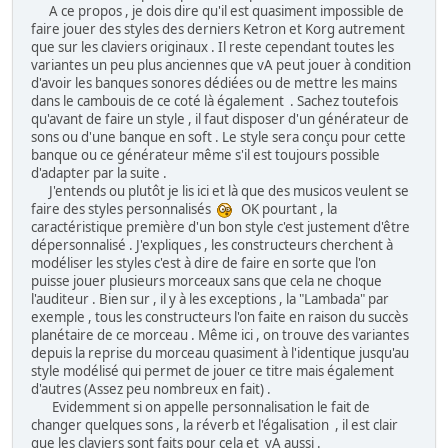
A ce propos , je dois dire qu'il est quasiment impossible de
faire jouer des styles des derniers Ketron et Korg autrement
que sur les claviers originaux . Il reste cependant toutes les
variantes un peu plus anciennes que vA peut jouer à condition
d'avoir les banques sonores dédiées ou de mettre les mains
dans le cambouis de ce coté là également . Sachez toutefois
qu'avant de faire un style , il faut disposer d'un générateur de
sons ou d'une banque en soft . Le style sera conçu pour cette
banque ou ce générateur même s'il est toujours possible
d'adapter par la suite .
J'entends ou plutôt je lis ici et là que des musicos veulent se
faire des styles personnalisés
OK pourtant , la
caractéristique première d'un bon style c'est justement d'être
dépersonnalisé . J'expliques , les constructeurs cherchent à
modéliser les styles c'est à dire de faire en sorte que l'on
puisse jouer plusieurs morceaux sans que cela ne choque
l'auditeur . Bien sur , il y à les exceptions , la "Lambada" par
exemple , tous les constructeurs l'on faite en raison du succès
planétaire de ce morceau . Même ici , on trouve des variantes
depuis la reprise du morceau quasiment à l'identique jusqu'au
style modélisé qui permet de jouer ce titre mais également
d'autres (Assez peu nombreux en fait) .
Evidemment si on appelle personnalisation le fait de
changer quelques sons , la réverb et l'égalisation , il est clair
que les claviers sont faits pour cela et vA aussi .