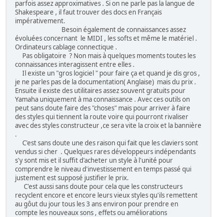
parfois assez approximatives . Si on ne parle pas la langue de
Shakespeare , il faut trouver des docs en Français
impérativement.
Besoin également de connaissances assez
évoluées concernant le MIDI , les softs et même le matériel .
Ordinateurs cablage connectique .
Pas obligatoire ? Non mais à quelques moments toutes les
connaissances interagissent entre elles .
Il existe un "gros logiciel " pour faire ça et quand je dis gros ,
je ne parles pas de la documentation( Anglaise) mais du prix .
Ensuite il existe des utilitaires assez souvent gratuits pour
Yamaha uniquement à ma connaissance . Avec ces outils on
peut sans doute faire des "choses" mais pour arriver à faire
des styles qui tiennent la route voire qui pourront rivaliser
avec des styles constructeur ,ce sera vite la croix et la bannière
.
C'est sans doute une des raison qui fait que les claviers sont
vendus si cher . Quelques rares développeurs indépendants
s'y sont mis et il suffit d'acheter un style à l'unité pour
comprendre le niveau d'investissement en temps passé qui
justement est supposé justifier le prix.
C'est aussi sans doute pour cela que les constructeurs
recyclent encore et encore leurs vieux styles qu'ils remettent
au gôut du jour tous les 3 ans environ pour prendre en
compte les nouveaux sons , effets ou améliorations