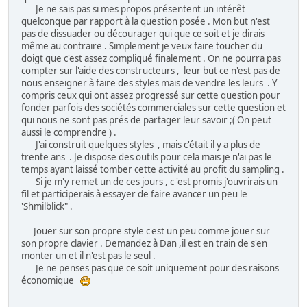
Je ne sais pas si mes propos présentent un intérêt
quelconque par rapport à la question posée . Mon but n'est
pas de dissuader ou décourager qui que ce soit et je dirais
même au contraire . Simplement je veux faire toucher du
doigt que c'est assez compliqué finalement . On ne pourra pas
compter sur l'aide des constructeurs , leur but ce n'est pas de
nous enseigner à faire des styles mais de vendre les leurs . Y
compris ceux qui ont assez progressé sur cette question pour
fonder parfois des sociétés commerciales sur cette question et
qui nous ne sont pas prés de partager leur savoir ;( On peut
aussi le comprendre ) .
J'ai construit quelques styles , mais c'était il y a plus de
trente ans . Je dispose des outils pour cela mais je n'ai pas le
temps ayant laissé tomber cette activité au profit du sampling .
Si je m'y remet un de ces jours , c 'est promis j'ouvrirais un
fil et participerais à essayer de faire avancer un peu le
'Shmilblick" .
Jouer sur son propre style c'est un peu comme jouer sur
son propre clavier . Demandez à Dan ,il est en train de s'en
monter un et il n'est pas le seul .
Je ne penses pas que ce soit uniquement pour des raisons
économique