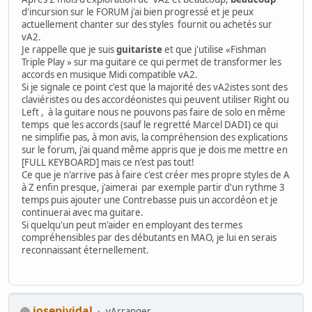
d'incursion sur le FORUM j'ai bien progressé et je peux
actuellement chanter sur des styles fournit ou achetés sur
vA2.
Je rappelle que je suis
guitariste
et que j'utilise «Fishman
Triple Play » sur ma guitare ce qui permet de transformer les
accords en musique Midi compatible vA2.
Si je signale ce point c'est que la majorité des vA2istes sont des
claviéristes ou des accordéonistes qui peuvent utiliser Right ou
Left , à la guitare nous ne pouvons pas faire de solo en même
temps que les accords (sauf le regretté Marcel DADI) ce qui
ne simplifie pas, à mon avis, la compréhension des explications
sur le forum, j'ai quand même appris que je dois me mettre en
[FULL KEYBOARD] mais ce n'est pas tout!
Ce que je n'arrive pas à faire c'est créer mes propre styles de A
à Z enfin presque, j'aimerai par exemple partir d'un rythme 3
temps puis ajouter une Contrebasse puis un accordéon et je
continuerai avec ma guitare.
Si quelqu'un peut m'aider en employant des termes
compréhensibles par des débutants en MAO, je lui en serais
reconnaissant éternellement.
josepividal
vArranger