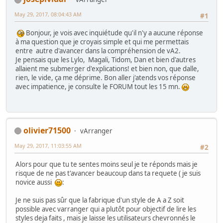
May 29, 2017, 08:04:43 AM
#1
Bonjour, je vois avec inquiétude qu'il n'y a aucune réponse
à ma question que je croyais simple et qui me permettais
entre autre d'avancer dans la compréhension de vA2.
Je pensais que les Lylo, Magali, Tidom, Dan et bien d'autres
allaient me submerger d'explications! et bien non, que dalle,
rien, le vide, ça me déprime. Bon aller j'atends vos réponse
avec impatience, je consulte le FORUM tout les 15 mn.
olivier71500
vArranger
May 29, 2017, 11:03:55 AM
#2
Alors pour que tu te sentes moins seul je te réponds mais je
risque de ne pas t'avancer beaucoup dans ta requete ( je suis
novice aussi
:
Je ne suis pas sûr que la fabrique d'un style de A a Z soit
possible avec varranger qui a plutôt pour objectif de lire les
styles deja faits , mais je laisse les utilisateurs chevronnés le