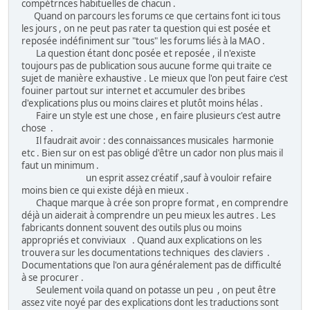
compétrnces habituelles de chacun .
Quand on parcours les forums ce que certains font ici tous
les jours , on ne peut pas rater ta question qui est posée et
reposée indéfiniment sur "tous" les forums liés à la MAO .
La question étant donc posée et reposée , il n'existe
toujours pas de publication sous aucune forme qui traite ce
sujet de manière exhaustive . Le mieux que l'on peut faire c'est
fouiner partout sur internet et accumuler des bribes
d'explications plus ou moins claires et plutôt moins hélas .
Faire un style est une chose , en faire plusieurs c'est autre
chose .
Il faudrait avoir : des connaissances musicales harmonie
etc . Bien sur on est pas obligé d'être un cador non plus mais il
faut un minimum .
un esprit assez créatif ,sauf à vouloir refaire
moins bien ce qui existe déjà en mieux .
Chaque marque à crée son propre format , en comprendre
déjà un aiderait à comprendre un peu mieux les autres . Les
fabricants donnent souvent des outils plus ou moins
appropriés et conviviaux . Quand aux explications on les
trouvera sur les documentations techniques des claviers .
Documentations que l'on aura généralement pas de difficulté
à se procurer .
Seulement voila quand on potasse un peu , on peut être
assez vite noyé par des explications dont les traductions sont