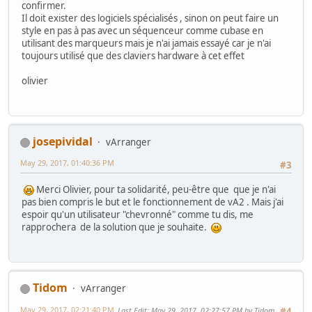
confirmer.
Il doit exister des logiciels spécialisés , sinon on peut faire un
style en pas à pas avec un séquenceur comme cubase en
utilisant des marqueurs mais je n'ai jamais essayé car je n'ai
toujours utilisé que des claviers hardware à cet effet
olivier
josepividal
vArranger
May 29, 2017, 01:40:36 PM
#3
Merci Olivier, pour ta solidarité, peu-être que que je n'ai
pas bien compris le but et le fonctionnement de vA2 . Mais j'ai
espoir qu'un utilisateur "chevronné" comme tu dis, me
rapprochera de la solution que je souhaite.
Tidom
vArranger
May 29, 2017, 02:21:40 PM
Last Edit
: May 29, 2017, 02:27:57 PM by Tidom
#4