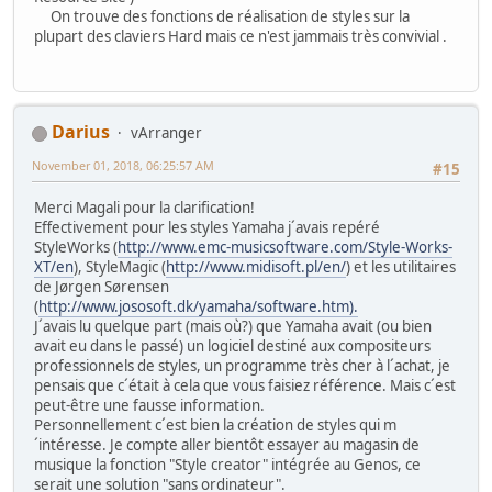
On trouve des fonctions de réalisation de styles sur la
plupart des claviers Hard mais ce n'est jammais très convivial .
Darius
vArranger
November 01, 2018, 06:25:57 AM
#15
Merci Magali pour la clarification!
Effectivement pour les styles Yamaha j´avais repéré
StyleWorks (
http://www.emc-musicsoftware.com/Style-Works-
XT/en
), StyleMagic (
http://www.midisoft.pl/en/
) et les utilitaires
de Jørgen Sørensen
(
http://www.jososoft.dk/yamaha/software.htm).
J´avais lu quelque part (mais où?) que Yamaha avait (ou bien
avait eu dans le passé) un logiciel destiné aux compositeurs
professionnels de styles, un programme très cher à l´achat, je
pensais que c´était à cela que vous faisiez référence. Mais c´est
peut-être une fausse information.
Personnellement c´est bien la création de styles qui m
´intéresse. Je compte aller bientôt essayer au magasin de
musique la fonction "Style creator" intégrée au Genos, ce
serait une solution "sans ordinateur".