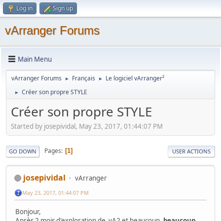
Log in
Sign up
vArranger Forums
Main Menu
vArranger Forums
Français
Le logiciel vArranger²
►
►
Créer son propre STYLE
►
Créer son propre STYLE
Started by josepividal, May 23, 2017, 01:44:07 PM
Pages
1
GO DOWN
USER ACTIONS
josepividal
vArranger
May 23, 2017, 01:44:07 PM
Bonjour,
Après 2 mois d'exploration de vA2 et beaucoup,
beaucoup