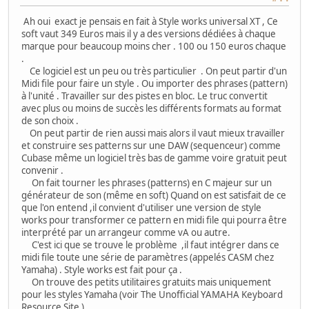
Ah oui exact je pensais en fait à Style works universal XT , Ce
soft vaut 349 Euros mais il y a des versions dédiées à chaque
marque pour beaucoup moins cher . 100 ou 150 euros chaque
.
Ce logiciel est un peu ou très particulier . On peut partir d'un
Midi file pour faire un style . Ou importer des phrases (pattern)
à l'unité . Travailler sur des pistes en bloc. Le truc convertit
avec plus ou moins de succès les différents formats au format
de son choix .
On peut partir de rien aussi mais alors il vaut mieux travailler
et construire ses patterns sur une DAW (sequenceur) comme
Cubase même un logiciel très bas de gamme voire gratuit peut
convenir .
On fait tourner les phrases (patterns) en C majeur sur un
générateur de son (même en soft) Quand on est satisfait de ce
que l'on entend ,il convient d'utiliser une version de style
works pour transformer ce pattern en midi file qui pourra être
interprété par un arrangeur comme vA ou autre.
C'est ici que se trouve le problème ,il faut intégrer dans ce
midi file toute une série de paramètres (appelés CASM chez
Yamaha) . Style works est fait pour ça .
On trouve des petits utilitaires gratuits mais uniquement
pour les styles Yamaha (voir The Unofficial YAMAHA Keyboard
Resource Site )