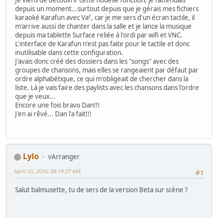
Je viens de découvrir cette nouelle fonction, je l'attendais
depuis un moment...surtout depuis que je gérais mes fichiers
karaoké Karafun avec Va², car je me sers d'un écran tactile, il
m'arrive aussi de chanter dans la salle et je lance la musique
depuis ma tablette Surface reliée à l'ordi par wifi et VNC.
L'interface de Karafun n'est pas faite pour le tactile et donc
inutilisable dans cette configuration.
J'avais donc créé des dossiers dans les "songs" avec des
groupes de chansons, mais elles se rangeaient par défaut par
ordre alphabétique, ce qui m'obligeait de chercher dans la
liste. Là je vais faire des paylists avec les chansons dans l'ordre
que je veux...
Encore une fois bravo Dan!!!
J'en ai rêvé... Dan l'a fait!!!
Lylo
vArranger
April 20, 2016, 08:14:27 AM
#1
Salut balmusette, tu de sers de la version Beta sur scène ?