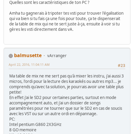
Quelles sont les caractéristiques de ton PC ?
Amha tu gagnerais à tripoter tes vsti pour trouver l'égalisation
qui va bien si tu fais ça une fois pour toute, ça te dispenserait
de la table de mix qui ne te sert juste à ça, ensuite à voir si tu
gères les vsti directement dans vA.
balmusette
vArranger
April 22, 2016, 11:04:11 AM
#23
Ma table de mix ne me sert pas qu'à mixer les instru, j'ai aussi 3
micros, l'ordi pour la lecture des karaokés ou autres mp3... je
comprends qu'avec ta solution, je pourrais avoir une table plus
petite!
En effet j'ai le SD2 pour certaines parties, surtout en mode
accompagnement auto, et j'ai un dossier de songs
paramétrées pour ne tourner que sur le SD2 en cas de soucis
avec les VST ou sur un autre ordi en dépannage.
PC:
Intel pentium G860 2X3GHz
8 GO memoire