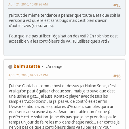
April 21, 2016, 10:08:26 AM
#15
J'ai tout de même tendance à penser que toute Beta que soit la
version à vst qu'elle est sans bugs mais c'est bien d'avoir
d'autres avis (rassurants).
Pourquoi ne pas utiliser l'égalisation des vsti ? En rpicnipe c'est
accessible via les contrôleurs de vA. Tu utilises quels vsti ?
balmusette
vArranger
April 21, 2016, 04:53:22 PM
#16
J'utilise Cantabile comme host et dessus j'ai Halion Sonic, c'est
vrai qu'on peut égaliser chaque son, mais je trouve que c'est
une usine à gaz...j'ai aussi Kontakt player avec dessus les
samples "Accordions"', là j'ai pas vu de contrôles et enfin
Uviworkstation avec les guitares d'Acoustic samples qui a un
égaliseur aussi usine à gaz...Ayant une table numérique j'ai
préféré cette solution. Je ne dis pas que je ne prendrai pas le
temps un jour de faire les mix dans chaque rack... Par contre je
ne vois pas de quels contrôleurs dans Va tu parles??? Pour