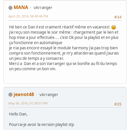
MANA
vArranger
April 25, 2016, 06:49:46 PM
#34
Hé ben ce Dan il est vraiment réactif même en vacances!
j'ai reçu son message le soir même : chargement par le lien et
hop mise a jour effectuée.... c'est Ok pour la playlist et en plus
ça fonctionne en automatique
je n'ai pas encore essayé le module harmony j'ai pas trop bien
compris son fonctionnement, je m'y attarderais quand j'aurais
un peu de temps a y consacrer.
Merci a Dan et a son Varranger qui se bonifie au fil du temps
un peu comme un bon vin.
jeanot48
vArranger
May 06, 2016, 01:28:07 PM
#35
Hello Dan,
Pourrai-je avoir la version playlist stp