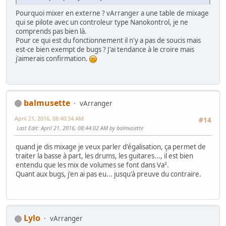
Pourquoi mixer en externe ? vArranger a une table de mixage
qui se pilote avec un controleur type Nanokontrol, je ne
comprends pas bien là.
Pour ce qui est du fonctionnement il n'y a pas de soucis mais
est-ce bien exempt de bugs ? J'ai tendance à le croire mais
j'aimerais confirmation.
balmusette
vArranger
April 21, 2016, 08:40:34 AM
#14
Last Edit
: April 21, 2016, 08:44:02 AM by balmusette
quand je dis mixage je veux parler d'égalisation, ça permet de
traiter la basse à part, les drums, les guitares..., il est bien
entendu que les mix de volumes se font dans Va².
Quant aux bugs, j'en ai pas eu... jusqu'à preuve du contraire.
Lylo
vArranger