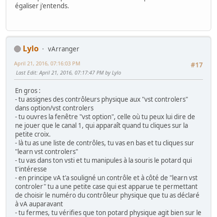
égaliser j'entends.
Lylo
vArranger
April 21, 2016, 07:16:03 PM
#17
Last Edit
: April 21, 2016, 07:17:47 PM by Lylo
En gros :
- tu assignes des contrôleurs physique aux "vst controlers"
dans option/vst controlers
- tu ouvres la fenêtre "vst option", celle où tu peux lui dire de
ne jouer que le canal 1, qui apparaît quand tu cliques sur la
petite croix.
- là tu as une liste de contrôles, tu vas en bas et tu cliques sur
"learn vst controlers"
- tu vas dans ton vsti et tu manipules à la souris le potard qui
t'intéresse
- en principe vA t'a souligné un contrôle et à côté de "learn vst
controler" tu a une petite case qui est apparue te permettant
de choisir le numéro du contrôleur physique que tu as déclaré
à vA auparavant
- tu fermes, tu vérifies que ton potard physique agit bien sur le