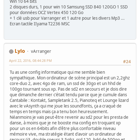
Win 10 64 bits
2 disques durs, 1 pour win 10 Samsung SSD 840 120GO 1 SSD
pour données OCZ Vertex 450 120 Go
+ 1 clé usb pour Varranger et 1 autre pour les divers Mp3 ...
Ecran tactile IIyama T2236 MSC
Lylo
vArranger
April 22, 2016, 08:44:28 PM
#24
Tu as une config informatique qui me semble bien
sympathique. Mon ordinateur de scène principal est un 2,2ghz
core-duo 2, avec 4go de ram, un ssd de 30go et un hhd de
100go tournant sous xp. Pas de sd2 en secours et je dois dire
que dimanche dernier c'était tendu parce que je cumule dans
Cantabile : Kontakt, Sampletank 2.5, Pianoteq et Lounge lizard
avec le vAsynth qui me joue les soundfonts, ça a craqué de
temps en temps mais ça a tenu bon heureusement.
Néanmoins je vais peut-être revenir au sd2 pour les presta de
danse, à moins que je ne booste ma config en troquant xp
pour un os en 64bits afin d'être plus confortable niveau
mémoire vive, ma stratégie étant d'avoir un ordinateur de
secours (i3, double coeurs 3,5ghz, ssd 120, hdd de 500go et